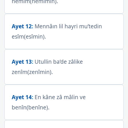
nemîm(nemîmin).
Ayet 12
:
Mennâın lil hayri mu’tedin
esîm(esîmin).
Ayet 13
:
Utullin ba’de zâlike
zenîm(zenîmin).
Ayet 14
:
En kâne zâ mâlin ve
benîn(benîne).