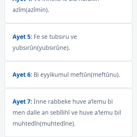
azîm(azîmin).
Ayet 5
:
Fe se tubsıru ve
yubsırûn(yubsırûne).
Ayet 6
:
Bi eyyikumul meftûn(meftûnu).
Ayet 7
:
İnne rabbeke huve a’lemu bi
men dalle an sebîlihî ve huve a’lemu bil
muhtedîn(muhtedîne).