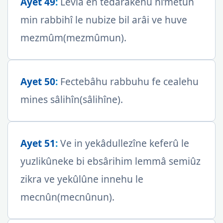
Ayet 49
:
Levlâ en tedârakehu ni’metun
min rabbihî le nubize bil arâi ve huve
mezmûm(mezmûmun).
Ayet 50
:
Fectebâhu rabbuhu fe cealehu
mines sâlihîn(sâlihîne).
Ayet 51
:
Ve in yekâdullezîne keferû le
yuzlikûneke bi ebsârihim lemmâ semiûz
zikra ve yekûlûne innehu le
mecnûn(mecnûnun).