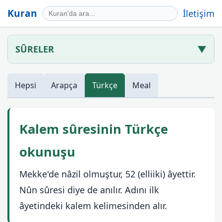
Kuran
İletişim
SÛRELER
▼
Hepsi
Arapça
Türkçe
Meal
Kalem sûresinin Türkçe
okunuşu
Mekke'de nâzil olmuştur, 52 (elliiki) âyettir.
Nûn sûresi diye de anılır. Adını ilk
âyetindeki kalem kelimesinden alır.