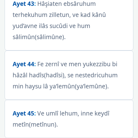
Ayet 43
:
Hâşiaten ebsâruhum
terhekuhum zilletun, ve kad kânû
yud’avne ilâs sucûdi ve hum
sâlimûn(sâlimûne).
Ayet 44
:
Fe zernî ve men yukezzibu bi
hâzâl hadîs(hadîsi), se nestedricuhum
min haysu lâ ya’lemûn(ya’lemûne).
Ayet 45
:
Ve umlî lehum, inne keydî
metîn(metînun).