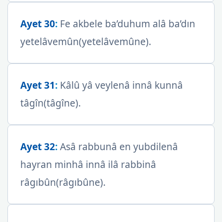
Ayet 30
:
Fe akbele ba’duhum alâ ba’dın
yetelâvemûn(yetelâvemûne).
Ayet 31
:
Kâlû yâ veylenâ innâ kunnâ
tâgîn(tâgîne).
Ayet 32
:
Asâ rabbunâ en yubdilenâ
hayran minhâ innâ ilâ rabbinâ
râgıbûn(râgıbûne).