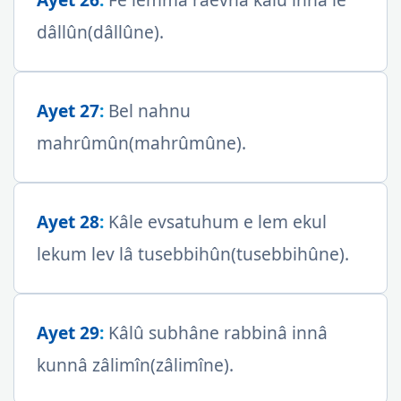
dâllûn(dâllûne).
Ayet 27
:
Bel nahnu
mahrûmûn(mahrûmûne).
Ayet 28
:
Kâle evsatuhum e lem ekul
lekum lev lâ tusebbihûn(tusebbihûne).
Ayet 29
:
Kâlû subhâne rabbinâ innâ
kunnâ zâlimîn(zâlimîne).