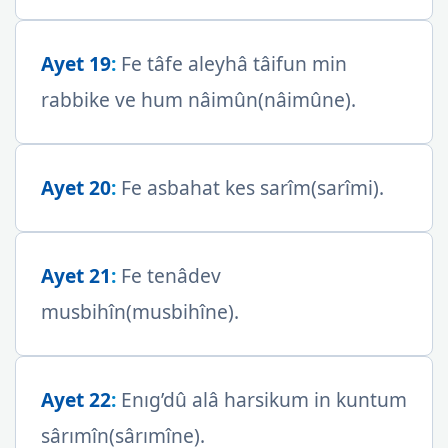
Ayet 19
:
Fe tâfe aleyhâ tâifun min
rabbike ve hum nâimûn(nâimûne).
Ayet 20
:
Fe asbahat kes sarîm(sarîmi).
Ayet 21
:
Fe tenâdev
musbihîn(musbihîne).
Ayet 22
:
Enıg’dû alâ harsikum in kuntum
sârımîn(sârımîne).