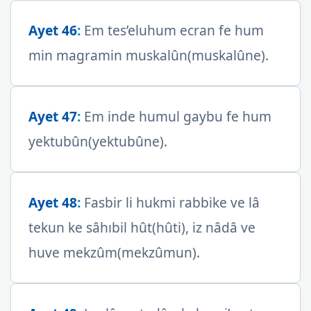
Ayet 46
:
Em tes’eluhum ecran fe hum
min magramin muskalûn(muskalûne).
Ayet 47
:
Em inde humul gaybu fe hum
yektubûn(yektubûne).
Ayet 48
:
Fasbir li hukmi rabbike ve lâ
tekun ke sâhıbil hût(hûti), iz nâdâ ve
huve mekzûm(mekzûmun).