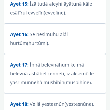
Ayet 15
:
İzâ tutlâ aleyhi âyâtunâ kâle
esâtîrul evvelîn(evvelîne).
Ayet 16
:
Se nesimuhu alâl
hurtûm(hurtûmi).
Ayet 17
:
İnnâ belevnâhum ke mâ
belevnâ ashâbel cenneti, iz aksemû le
yasrimunnehâ musbihîn(musbihîne).
Ayet 18
:
Ve lâ yestesnûn(yestesnûne).