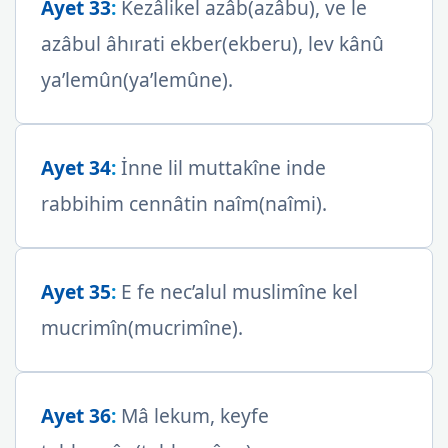
Ayet 33
:
Kezâlikel azâb(azâbu), ve le
azâbul âhırati ekber(ekberu), lev kânû
ya’lemûn(ya’lemûne).
Ayet 34
:
İnne lil muttakîne inde
rabbihim cennâtin naîm(naîmi).
Ayet 35
:
E fe nec’alul muslimîne kel
mucrimîn(mucrimîne).
Ayet 36
:
Mâ lekum, keyfe