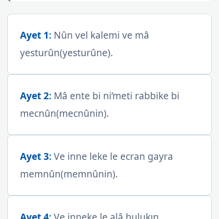
Ayet 1
:
Nûn vel kalemi ve mâ
yesturûn(yesturûne).
Ayet 2
:
Mâ ente bi ni’meti rabbike bi
mecnûn(mecnûnin).
Ayet 3
:
Ve inne leke le ecran gayra
memnûn(memnûnin).
Ayet 4
:
Ve inneke le alâ hulukın