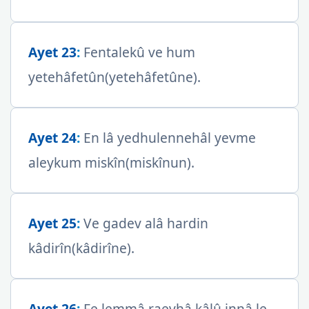
Ayet 23
:
Fentalekû ve hum
yetehâfetûn(yetehâfetûne).
Ayet 24
:
En lâ yedhulennehâl yevme
aleykum miskîn(miskînun).
Ayet 25
:
Ve gadev alâ hardin
kâdirîn(kâdirîne).
Ayet 26
:
Fe lemmâ raevhâ kâlû innâ le