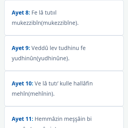
Ayet 8
:
Fe lâ tutııl
mukezzibîn(mukezzibîne).
Ayet 9
:
Veddû lev tudhinu fe
yudhinûn(yudhinûne).
Ayet 10
:
Ve lâ tutı’ kulle hallâfin
mehîn(mehînin).
Ayet 11
:
Hemmâzin meşşâin bi