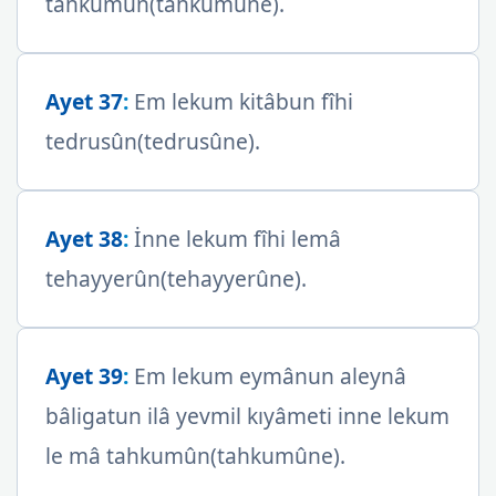
tahkumûn(tahkumûne).
Ayet 37
:
Em lekum kitâbun fîhi
tedrusûn(tedrusûne).
Ayet 38
:
İnne lekum fîhi lemâ
tehayyerûn(tehayyerûne).
Ayet 39
:
Em lekum eymânun aleynâ
bâligatun ilâ yevmil kıyâmeti inne lekum
le mâ tahkumûn(tahkumûne).