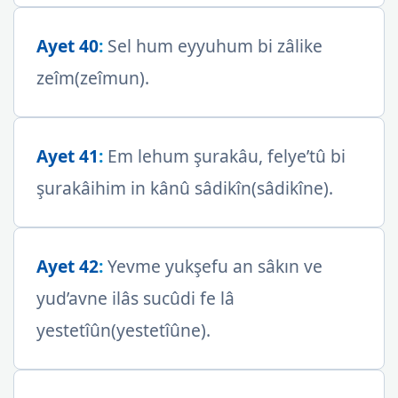
Ayet 40
:
Sel hum eyyuhum bi zâlike
zeîm(zeîmun).
Ayet 41
:
Em lehum şurakâu, felye’tû bi
şurakâihim in kânû sâdikîn(sâdikîne).
Ayet 42
:
Yevme yukşefu an sâkın ve
yud’avne ilâs sucûdi fe lâ
yestetîûn(yestetîûne).