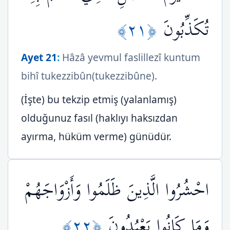
﴿٢١﴾
تُكَذِّبُونَ
Ayet 21
:
Hâzâ yevmul faslillezî kuntum
bihî tukezzibûn(tukezzibûne).
(İşte) bu tekzip etmiş (yalanlamış)
olduğunuz fasıl (haklıyı haksızdan
ayırma, hüküm verme) günüdür.
احْشُرُوا الَّذِينَ ظَلَمُوا وَأَزْوَاجَهُمْ
﴿٢٢﴾
وَمَا كَانُوا يَعْبُدُونَ