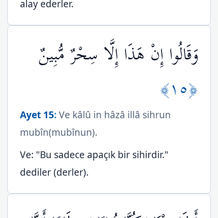
alay ederler.
وَقَالُوا إِنْ هَذَا إِلَّا سِحْرٌ مُّبِينٌ
﴿١٥﴾
Ayet 15
:
Ve kâlû in hâzâ illâ sihrun
mubîn(mubînun).
Ve: "Bu sadece apaçık bir sihirdir."
dediler (derler).