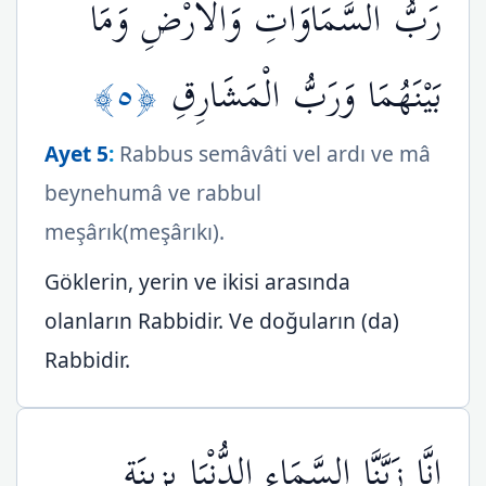
رَبُّ السَّمَاوَاتِ وَالْأَرْضِ وَمَا
﴿٥﴾
بَيْنَهُمَا وَرَبُّ الْمَشَارِقِ
Ayet 5
:
Rabbus semâvâti vel ardı ve mâ
beynehumâ ve rabbul
meşârık(meşârıkı).
Göklerin, yerin ve ikisi arasında
olanların Rabbidir. Ve doğuların (da)
Rabbidir.
إِنَّا زَيَّنَّا السَّمَاء الدُّنْيَا بِزِينَةٍ