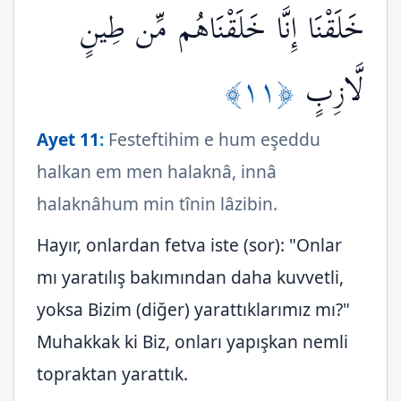
خَلَقْنَا إِنَّا خَلَقْنَاهُم مِّن طِينٍ
﴿١١﴾
لَّازِبٍ
Ayet 11
:
Festeftihim e hum eşeddu
halkan em men halaknâ, innâ
halaknâhum min tînin lâzibin.
Hayır, onlardan fetva iste (sor): "Onlar
mı yaratılış bakımından daha kuvvetli,
yoksa Bizim (diğer) yarattıklarımız mı?"
Muhakkak ki Biz, onları yapışkan nemli
topraktan yarattık.