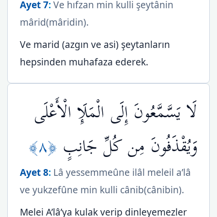
Ayet 7
:
Ve hıfzan min kulli şeytânin
mârid(mâridin).
Ve marid (azgın ve asi) şeytanların
hepsinden muhafaza ederek.
لَا يَسَّمَّعُونَ إِلَى الْمَلَإِ الْأَعْلَى
﴿٨﴾
وَيُقْذَفُونَ مِن كُلِّ جَانِبٍ
Ayet 8
:
Lâ yessemmeûne ilâl meleil a’lâ
ve yukzefûne min kulli cânib(cânibin).
Melei A’lâ’ya kulak verip dinleyemezler