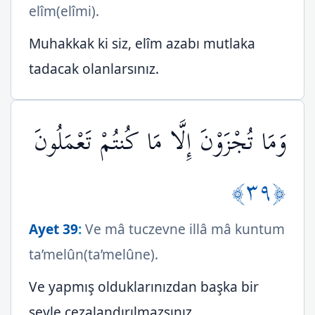
elîm(elîmi).
Muhakkak ki siz, elîm azabı mutlaka
tadacak olanlarsınız.
وَمَا تُجْزَوْنَ إِلَّا مَا كُنتُمْ تَعْمَلُونَ
﴿٣٩﴾
Ayet 39
:
Ve mâ tuczevne illâ mâ kuntum
ta’melûn(ta’melûne).
Ve yapmış olduklarınızdan başka bir
şeyle cezalandırılmazsınız.