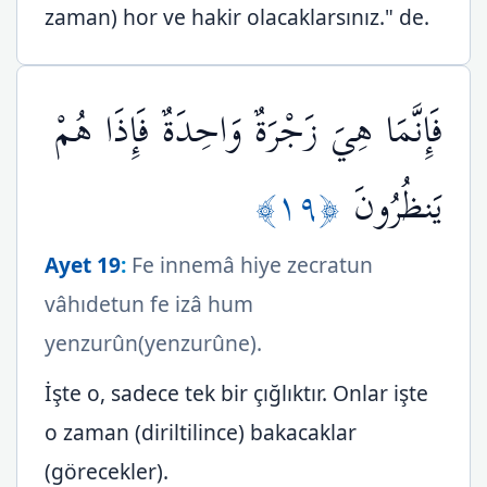
zaman) hor ve hakir olacaklarsınız." de.
فَإِنَّمَا هِيَ زَجْرَةٌ وَاحِدَةٌ فَإِذَا هُمْ
﴿١٩﴾
يَنظُرُونَ
Ayet 19
:
Fe innemâ hiye zecratun
vâhıdetun fe izâ hum
yenzurûn(yenzurûne).
İşte o, sadece tek bir çığlıktır. Onlar işte
o zaman (diriltilince) bakacaklar
(görecekler).