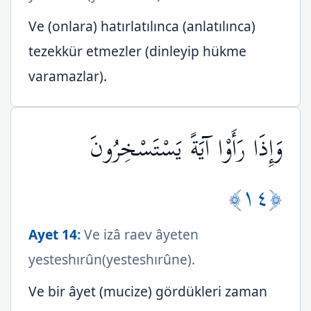
Ve (onlara) hatırlatılınca (anlatılınca)
tezekkür etmezler (dinleyip hükme
varamazlar).
وَإِذَا رَأَوْا آيَةً يَسْتَسْخِرُونَ
﴿١٤﴾
Ayet 14
:
Ve izâ raev âyeten
yesteshırûn(yesteshırûne).
Ve bir âyet (mucize) gördükleri zaman