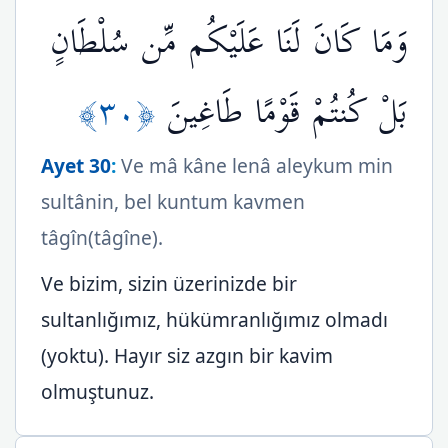
وَمَا كَانَ لَنَا عَلَيْكُم مِّن سُلْطَانٍ
﴿٣٠﴾
بَلْ كُنتُمْ قَوْمًا طَاغِينَ
Ayet 30
:
Ve mâ kâne lenâ aleykum min
sultânin, bel kuntum kavmen
tâgîn(tâgîne).
Ve bizim, sizin üzerinizde bir
sultanlığımız, hükümranlığımız olmadı
(yoktu). Hayır siz azgın bir kavim
olmuştunuz.