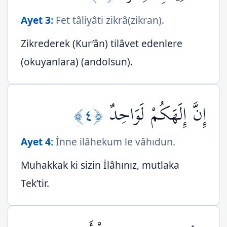
Ayet 3
:
Fet tâliyâti zikrâ(zikran).
Zikrederek (Kur’ân) tilâvet edenlere
(okuyanlara) (andolsun).
﴿٤﴾
إِنَّ إِلَهَكُمْ لَوَاحِدٌ
Ayet 4
:
İnne ilâhekum le vâhıdun.
Muhakkak ki sizin İlâhınız, mutlaka
Tek’tir.