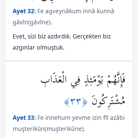
Ayet 32
:
Fe agveynâkum innâ kunnâ
gâvîn(gâvîne).
Evet, sizi biz azdırdık. Gerçekten biz
azgınlar olmuştuk.
فَإِنَّهُمْ يَوْمَئِذٍ فِي الْعَذَابِ
﴿٣٣﴾
مُشْتَرِكُونَ
Ayet 33
:
Fe innehum yevme izin fîl azâbi
muşterikûn(muşterikûne).