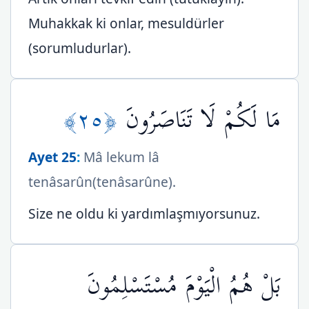
Muhakkak ki onlar, mesuldürler
(sorumludurlar).
﴿٢٥﴾
مَا لَكُمْ لَا تَنَاصَرُونَ
Ayet 25
:
Mâ lekum lâ
tenâsarûn(tenâsarûne).
Size ne oldu ki yardımlaşmıyorsunuz.
بَلْ هُمُ الْيَوْمَ مُسْتَسْلِمُونَ