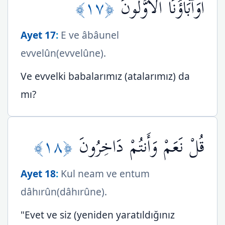
﴿١٧﴾
أَوَآبَاؤُنَا الْأَوَّلُونَ
Ayet 17
:
E ve âbâunel
evvelûn(evvelûne).
Ve evvelki babalarımız (atalarımız) da
mı?
﴿١٨﴾
قُلْ نَعَمْ وَأَنتُمْ دَاخِرُونَ
Ayet 18
:
Kul neam ve entum
dâhırûn(dâhırûne).
"Evet ve siz (yeniden yaratıldığınız