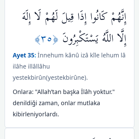
إِنَّهُمْ كَانُوا إِذَا قِيلَ لَهُمْ لَا إِلَهَ
﴿٣٥﴾
إِلَّا اللَّهُ يَسْتَكْبِرُونَ
Ayet 35
:
İnnehum kânû izâ kîle lehum lâ
ilâhe illâllâhu
yestekbirûn(yestekbirûne).
Onlara: "Allah’tan başka İlâh yoktur."
denildiği zaman, onlar mutlaka
kibirleniyorlardı.