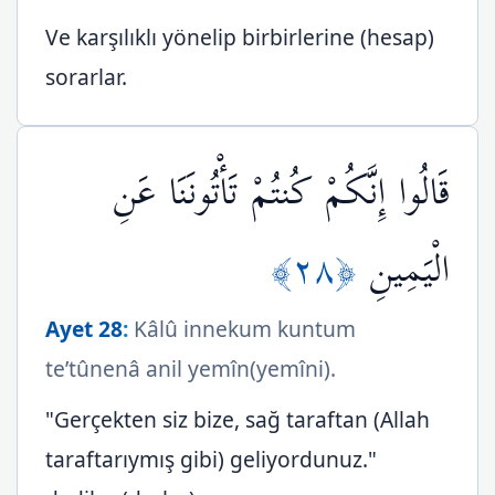
Ve karşılıklı yönelip birbirlerine (hesap)
sorarlar.
قَالُوا إِنَّكُمْ كُنتُمْ تَأْتُونَنَا عَنِ
﴿٢٨﴾
الْيَمِينِ
Ayet 28
:
Kâlû innekum kuntum
te’tûnenâ anil yemîn(yemîni).
"Gerçekten siz bize, sağ taraftan (Allah
taraftarıymış gibi) geliyordunuz."