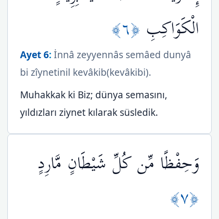
﴿٦﴾
الْكَوَاكِبِ
Ayet 6
:
İnnâ zeyyennâs semâed dunyâ
bi zîynetinil kevâkib(kevâkibi).
Muhakkak ki Biz; dünya semasını,
yıldızları ziynet kılarak süsledik.
وَحِفْظًا مِّن كُلِّ شَيْطَانٍ مَّارِدٍ
﴿٧﴾