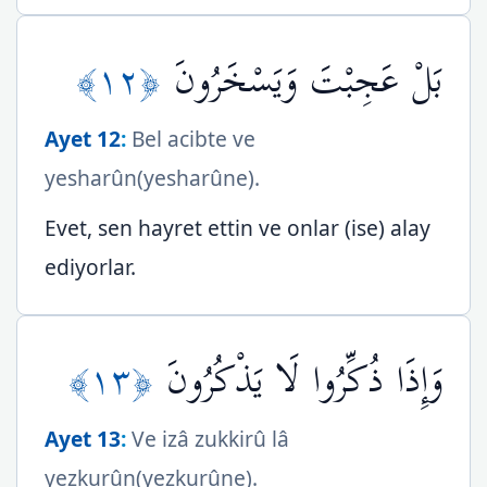
﴿١٢﴾
بَلْ عَجِبْتَ وَيَسْخَرُونَ
Ayet 12
:
Bel acibte ve
yesharûn(yesharûne).
Evet, sen hayret ettin ve onlar (ise) alay
ediyorlar.
﴿١٣﴾
وَإِذَا ذُكِّرُوا لَا يَذْكُرُونَ
Ayet 13
:
Ve izâ zukkirû lâ
yezkurûn(yezkurûne).