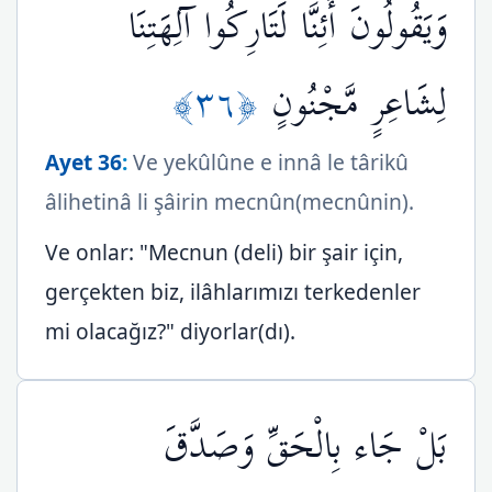
وَيَقُولُونَ أَئِنَّا لَتَارِكُوا آلِهَتِنَا
﴿٣٦﴾
لِشَاعِرٍ مَّجْنُونٍ
Ayet 36
:
Ve yekûlûne e innâ le târikû
âlihetinâ li şâirin mecnûn(mecnûnin).
Ve onlar: "Mecnun (deli) bir şair için,
gerçekten biz, ilâhlarımızı terkedenler
mi olacağız?" diyorlar(dı).
بَلْ جَاء بِالْحَقِّ وَصَدَّقَ