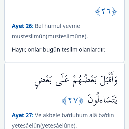
﴿٢٦﴾
Ayet 26
:
Bel humul yevme
musteslimûn(musteslimûne).
Hayır, onlar bugün teslim olanlardır.
وَأَقْبَلَ بَعْضُهُمْ عَلَى بَعْضٍ
﴿٢٧﴾
يَتَسَاءلُونَ
Ayet 27
:
Ve akbele ba’duhum alâ ba’dın
yetesâelûn(yetesâelûne).