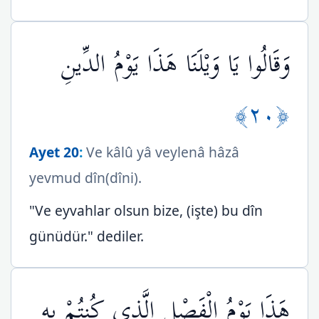
وَقَالُوا يَا وَيْلَنَا هَذَا يَوْمُ الدِّينِ
﴿٢٠﴾
Ayet 20
:
Ve kâlû yâ veylenâ hâzâ
yevmud dîn(dîni).
"Ve eyvahlar olsun bize, (işte) bu dîn
günüdür." dediler.
هَذَا يَوْمُ الْفَصْلِ الَّذِي كُنتُمْ بِهِ