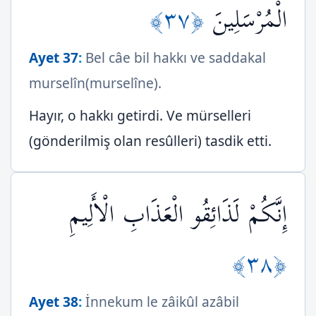
﴿٣٧﴾
الْمُرْسَلِينَ
Ayet 37
:
Bel câe bil hakkı ve saddakal
murselîn(murselîne).
Hayır, o hakkı getirdi. Ve mürselleri
(gönderilmiş olan resûlleri) tasdik etti.
إِنَّكُمْ لَذَائِقُو الْعَذَابِ الْأَلِيمِ
﴿٣٨﴾
Ayet 38
:
İnnekum le zâikûl azâbil