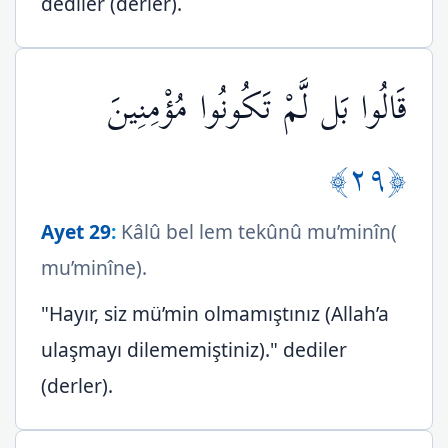
dediler (derler).
قَالُوا بَل لَّمْ تَكُونُوا مُؤْمِنِينَ
﴿٢٩﴾
Ayet 29
:
Kâlû bel lem tekûnû mu’minîn(
mu’minîne).
"Hayır, siz mü’min olmamıştınız (Allah’a
ulaşmayı dilememiştiniz)." dediler
(derler).