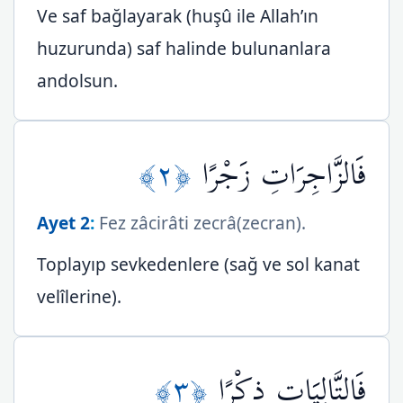
Ve saf bağlayarak (huşû ile Allah’ın
huzurunda) saf halinde bulunanlara
andolsun.
﴿٢﴾
فَالزَّاجِرَاتِ زَجْرًا
Ayet 2
:
Fez zâcirâti zecrâ(zecran).
Toplayıp sevkedenlere (sağ ve sol kanat
velîlerine).
﴿٣﴾
فَالتَّالِيَاتِ ذِكْرًا