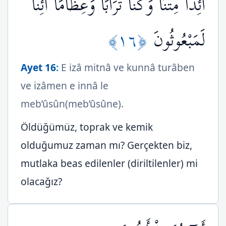
أَئِذَا مِتْنَا وَكُنَّا تُرَابًا وَعِظَامًا أَئِنَّا
﴿١٦﴾
لَمَبْعُوثُونَ
Ayet 16
:
E izâ mitnâ ve kunnâ turâben
ve izâmen e innâ le
meb’ûsûn(meb’ûsûne).
Öldüğümüz, toprak ve kemik
olduğumuz zaman mı? Gerçekten biz,
mutlaka beas edilenler (diriltilenler) mi
olacağız?