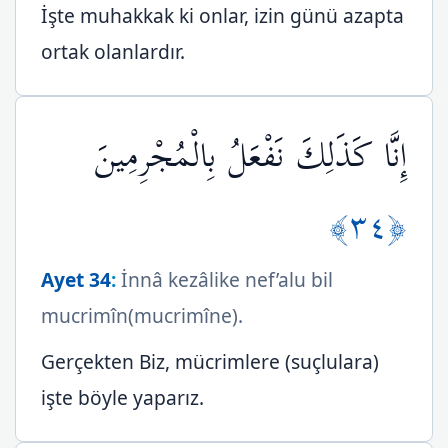
İşte muhakkak ki onlar, izin günü azapta
ortak olanlardır.
إِنَّا كَذَلِكَ نَفْعَلُ بِالْمُجْرِمِينَ
﴿٣٤﴾
Ayet 34
:
İnnâ kezâlike nef’alu bil
mucrimîn(mucrimîne).
Gerçekten Biz, mücrimlere (suçlulara)
işte böyle yaparız.