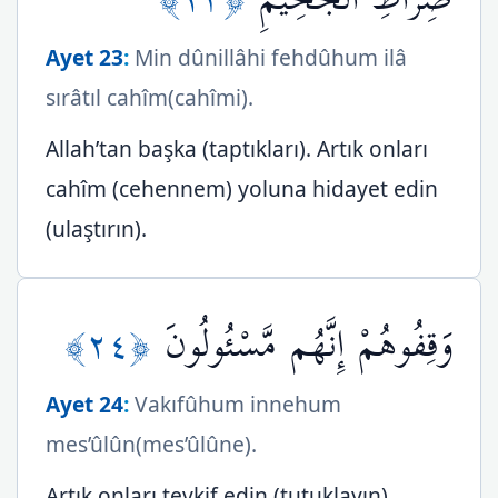
Ayet 23
:
Min dûnillâhi fehdûhum ilâ
sırâtıl cahîm(cahîmi).
Allah’tan başka (taptıkları). Artık onları
cahîm (cehennem) yoluna hidayet edin
(ulaştırın).
﴿٢٤﴾
وَقِفُوهُمْ إِنَّهُم مَّسْئُولُونَ
Ayet 24
:
Vakıfûhum innehum
mes’ûlûn(mes’ûlûne).
Artık onları tevkif edin (tutuklayın).