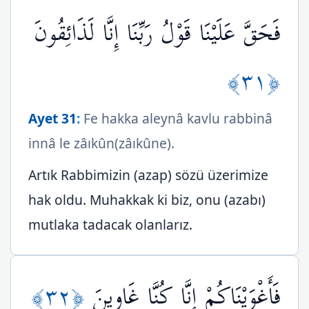
فَحَقَّ عَلَيْنَا قَوْلُ رَبِّنَا إِنَّا لَذَائِقُونَ
﴿٣١﴾
Ayet 31
:
Fe hakka aleynâ kavlu rabbinâ
innâ le zâıkûn(zâıkûne).
Artık Rabbimizin (azap) sözü üzerimize
hak oldu. Muhakkak ki biz, onu (azabı)
mutlaka tadacak olanlarız.
﴿٣٢﴾
فَأَغْوَيْنَاكُمْ إِنَّا كُنَّا غَاوِينَ