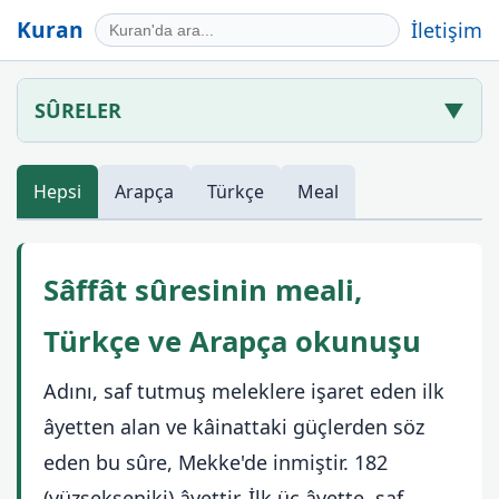
Kuran
İletişim
SÛRELER
▼
Hepsi
Arapça
Türkçe
Meal
Sâffât sûresinin meali,
Türkçe ve Arapça okunuşu
Adını, saf tutmuş meleklere işaret eden ilk
âyetten alan ve kâinattaki güçlerden söz
eden bu sûre, Mekke'de inmiştir. 182
(yüzsekseniki) âyettir. İlk üç âyette, saf