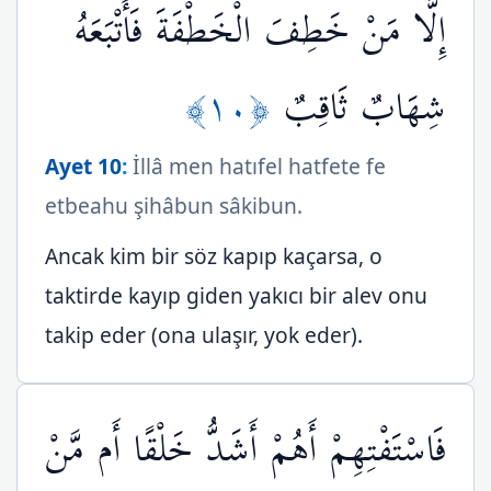
إِلَّا مَنْ خَطِفَ الْخَطْفَةَ فَأَتْبَعَهُ
﴿١٠﴾
شِهَابٌ ثَاقِبٌ
Ayet 10
:
İllâ men hatıfel hatfete fe
etbeahu şihâbun sâkibun.
Ancak kim bir söz kapıp kaçarsa, o
taktirde kayıp giden yakıcı bir alev onu
takip eder (ona ulaşır, yok eder).
فَاسْتَفْتِهِمْ أَهُمْ أَشَدُّ خَلْقًا أَم مَّنْ