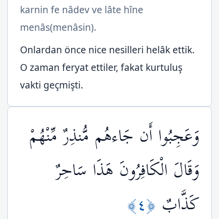
karnin fe nâdev ve lâte hîne
menâs(menâsin).
Onlardan önce nice nesilleri helâk ettik.
O zaman feryat ettiler, fakat kurtuluş
vakti geçmişti.
وَعَجِبُوا أَن جَاءهُم مُّنذِرٌ مِّنْهُمْ
وَقَالَ الْكَافِرُونَ هَذَا سَاحِرٌ
﴿٤﴾
كَذَّابٌ