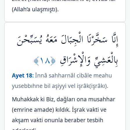
(Allah’a ulaşmıştı).
إِنَّا سَخَّرْنَا الْجِبَالَ مَعَهُ يُسَبِّحْنَ
﴿١٨﴾
بِالْعَشِيِّ وَالْإِشْرَاقِ
Ayet 18
:
İnnâ sahharnâl cibâle meahu
yusebbıhne bil aşiyyi vel işrâk(işrâkı).
Muhakkak ki Biz, dağları ona musahhar
(emrine amade) kıldık. İşrak vakti ve
akşam vakti onunla beraber tesbih