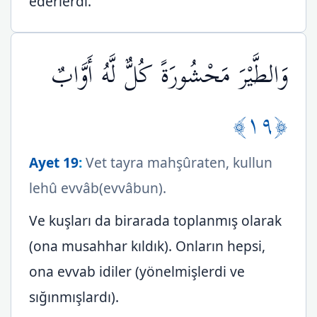
ederlerdi.
وَالطَّيْرَ مَحْشُورَةً كُلٌّ لَّهُ أَوَّابٌ
﴿١٩﴾
Ayet 19
:
Vet tayra mahşûraten, kullun
lehû evvâb(evvâbun).
Ve kuşları da birarada toplanmış olarak
(ona musahhar kıldık). Onların hepsi,
ona evvab idiler (yönelmişlerdi ve
sığınmışlardı).