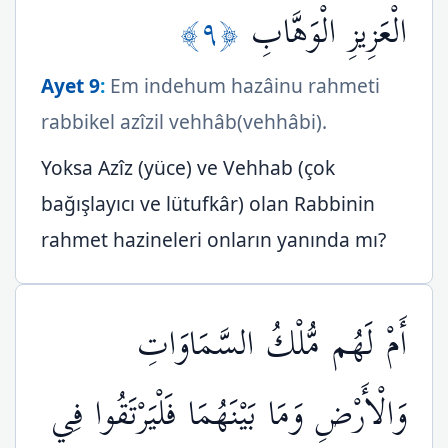
﴿٩﴾
الْعَزِيزِ الْوَهَّابِ
Ayet 9
:
Em indehum hazâinu rahmeti
rabbikel azîzil vehhâb(vehhâbi).
Yoksa Azîz (yüce) ve Vehhab (çok
bağışlayıcı ve lütufkâr) olan Rabbinin
rahmet hazineleri onların yanında mı?
أَمْ لَهُم مُّلْكُ السَّمَاوَاتِ
وَالْأَرْضِ وَمَا بَيْنَهُمَا فَلْيَرْتَقُوا فِي