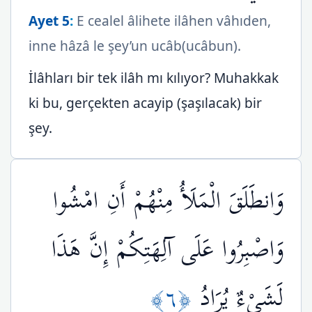
Ayet 5
:
E cealel âlihete ilâhen vâhıden,
inne hâzâ le şey’un ucâb(ucâbun).
İlâhları bir tek ilâh mı kılıyor? Muhakkak
ki bu, gerçekten acayip (şaşılacak) bir
şey.
وَانطَلَقَ الْمَلَأُ مِنْهُمْ أَنِ امْشُوا
وَاصْبِرُوا عَلَى آلِهَتِكُمْ إِنَّ هَذَا
﴿٦﴾
لَشَيْءٌ يُرَادُ