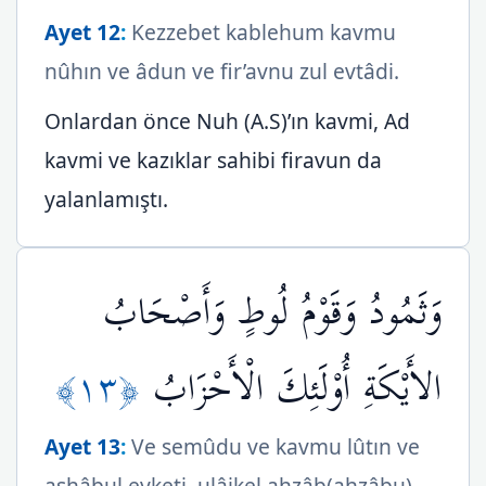
Ayet 12
:
Kezzebet kablehum kavmu
nûhın ve âdun ve fir’avnu zul evtâdi.
Onlardan önce Nuh (A.S)’ın kavmi, Ad
kavmi ve kazıklar sahibi firavun da
yalanlamıştı.
وَثَمُودُ وَقَوْمُ لُوطٍ وَأَصْحَابُ
﴿١٣﴾
الأَيْكَةِ أُوْلَئِكَ الْأَحْزَابُ
Ayet 13
:
Ve semûdu ve kavmu lûtın ve
ashâbul eyketi, ulâikel ahzâb(ahzâbu).