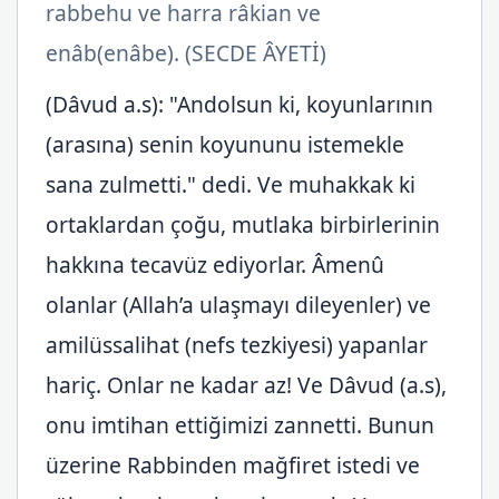
rabbehu ve harra râkian ve
enâb(enâbe). (SECDE ÂYETİ)
(Dâvud a.s): "Andolsun ki, koyunlarının
(arasına) senin koyununu istemekle
sana zulmetti." dedi. Ve muhakkak ki
ortaklardan çoğu, mutlaka birbirlerinin
hakkına tecavüz ediyorlar. Âmenû
olanlar (Allah’a ulaşmayı dileyenler) ve
amilüssalihat (nefs tezkiyesi) yapanlar
hariç. Onlar ne kadar az! Ve Dâvud (a.s),
onu imtihan ettiğimizi zannetti. Bunun
üzerine Rabbinden mağfiret istedi ve