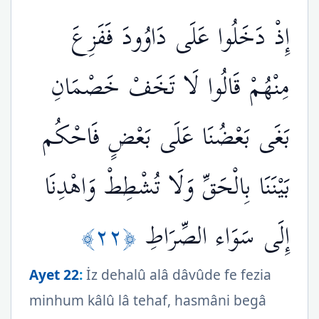
إِذْ دَخَلُوا عَلَى دَاوُودَ فَفَزِعَ
مِنْهُمْ قَالُوا لَا تَخَفْ خَصْمَانِ
بَغَى بَعْضُنَا عَلَى بَعْضٍ فَاحْكُم
بَيْنَنَا بِالْحَقِّ وَلَا تُشْطِطْ وَاهْدِنَا
﴿٢٢﴾
إِلَى سَوَاء الصِّرَاطِ
Ayet 22
:
İz dehalû alâ dâvûde fe fezia
minhum kâlû lâ tehaf, hasmâni begâ