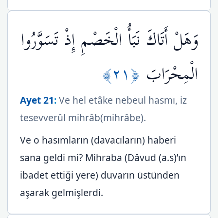
وَهَلْ أَتَاكَ نَبَأُ الْخَصْمِ إِذْ تَسَوَّرُوا
﴿٢١﴾
الْمِحْرَابَ
Ayet 21
:
Ve hel etâke nebeul hasmı, iz
tesevverûl mihrâb(mihrâbe).
Ve o hasımların (davacıların) haberi
sana geldi mi? Mihraba (Dâvud (a.s)’ın
ibadet ettiği yere) duvarın üstünden
aşarak gelmişlerdi.