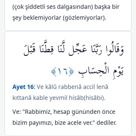
(çok şiddetli ses dalgasından) başka bir
şey beklemiyorlar (gözlemiyorlar).
وَقَالُوا رَبَّنَا عَجِّل لَّنَا قِطَّنَا قَبْلَ
﴿١٦﴾
يَوْمِ الْحِسَابِ
Ayet 16
:
Ve kâlû rabbenâ accil lenâ
kıttanâ kable yevmil hisâb(hisâbi).
Ve: "Rabbimiz, hesap gününden önce
bizim payımızı, bize acele ver." dediler.