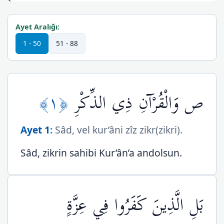
Ayet Aralığı:
1 - 50
51 - 88
﴿١﴾
ص وَالْقُرْآنِ ذِي الذِّكْرِ
Ayet 1
:
Sâd, vel kur’âni zîz zikr(zikri).
Sâd, zikrin sahibi Kur’ân’a andolsun.
بَلِ الَّذِينَ كَفَرُوا فِي عِزَّةٍ