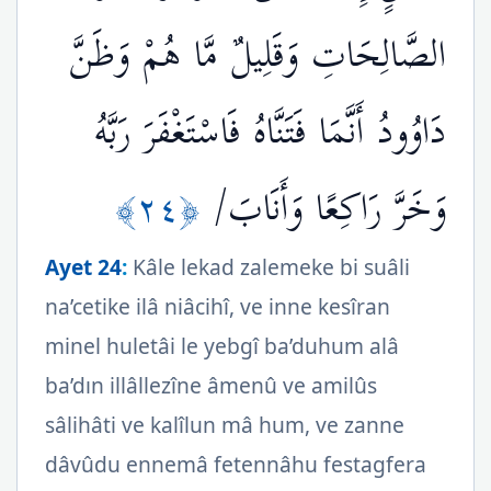
الصَّالِحَاتِ وَقَلِيلٌ مَّا هُمْ وَظَنَّ
دَاوُودُ أَنَّمَا فَتَنَّاهُ فَاسْتَغْفَرَ رَبَّهُ
﴿٢٤﴾
وَخَرَّ رَاكِعًا وَأَنَابَ/
Ayet 24
:
Kâle lekad zalemeke bi suâli
na’cetike ilâ niâcihî, ve inne kesîran
minel huletâi le yebgî ba’duhum alâ
ba’dın illâllezîne âmenû ve amilûs
sâlihâti ve kalîlun mâ hum, ve zanne
dâvûdu ennemâ fetennâhu festagfera