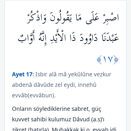
اصْبِرْ عَلَى مَا يَقُولُونَ وَاذْكُرْ
عَبْدَنَا دَاوُودَ ذَا الْأَيْدِ إِنَّهُ أَوَّابٌ
﴿١٧﴾
Ayet 17
:
Isbır alâ mâ yekûlûne vezkur
abdenâ dâvûde zel eydi, innehû
evvâb(evvâbun).
Onların söylediklerine sabret, güç
kuvvet sahibi kulumuz Dâvud (a.s)’ı
zikret (hatırla). Muhakkak ki o, evvab idi