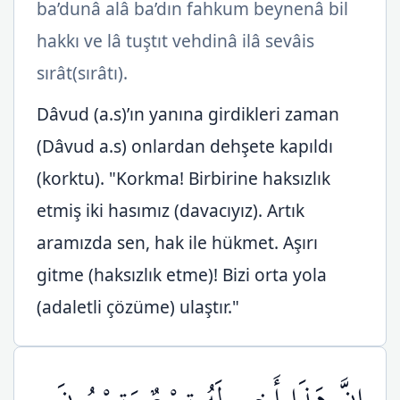
ba’dunâ alâ ba’dın fahkum beynenâ bil
hakkı ve lâ tuştıt vehdinâ ilâ sevâis
sırât(sırâtı).
Dâvud (a.s)’ın yanına girdikleri zaman
(Dâvud a.s) onlardan dehşete kapıldı
(korktu). "Korkma! Birbirine haksızlık
etmiş iki hasımız (davacıyız). Artık
aramızda sen, hak ile hükmet. Aşırı
gitme (haksızlık etme)! Bizi orta yola
(adaletli çözüme) ulaştır."