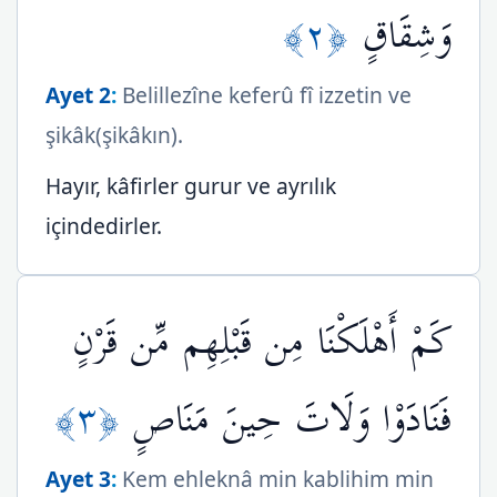
﴿٢﴾
وَشِقَاقٍ
Ayet 2
:
Belillezîne keferû fî izzetin ve
şikâk(şikâkın).
Hayır, kâfirler gurur ve ayrılık
içindedirler.
كَمْ أَهْلَكْنَا مِن قَبْلِهِم مِّن قَرْنٍ
﴿٣﴾
فَنَادَوْا وَلَاتَ حِينَ مَنَاصٍ
Ayet 3
:
Kem ehleknâ min kablihim min