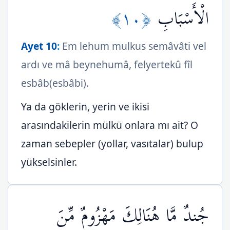
﴿١٠﴾
الْأَسْبَابِ
Ayet 10
:
Em lehum mulkus semâvâti vel
ardı ve mâ beynehumâ, felyertekû fîl
esbâb(esbâbi).
Ya da göklerin, yerin ve ikisi
arasındakilerin mülkü onlara mı ait? O
zaman sebepler (yollar, vasıtalar) bulup
yükselsinler.
جُندٌ مَّا هُنَالِكَ مَهْزُومٌ مِّنَ