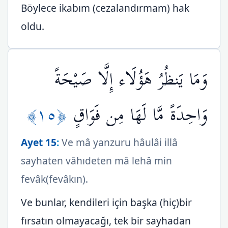
Böylece ikabım (cezalandırmam) hak
oldu.
وَمَا يَنظُرُ هَؤُلَاء إِلَّا صَيْحَةً
﴿١٥﴾
وَاحِدَةً مَّا لَهَا مِن فَوَاقٍ
Ayet 15
:
Ve mâ yanzuru hâulâi illâ
sayhaten vâhıdeten mâ lehâ min
fevâk(fevâkın).
Ve bunlar, kendileri için başka (hiç)bir
fırsatın olmayacağı, tek bir sayhadan