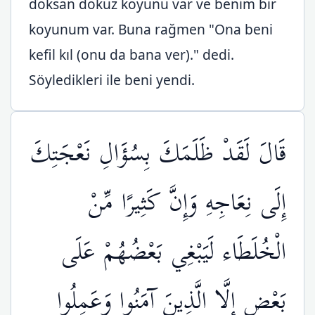
doksan dokuz koyunu var ve benim bir
koyunum var. Buna rağmen "Ona beni
kefil kıl (onu da bana ver)." dedi.
Söyledikleri ile beni yendi.
قَالَ لَقَدْ ظَلَمَكَ بِسُؤَالِ نَعْجَتِكَ
إِلَى نِعَاجِهِ وَإِنَّ كَثِيرًا مِّنْ
الْخُلَطَاء لَيَبْغِي بَعْضُهُمْ عَلَى
بَعْضٍ إِلَّا الَّذِينَ آمَنُوا وَعَمِلُوا