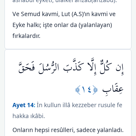
Ve Semud kavmi, Lut (A.S)’ın kavmi ve
Eyke halkı; işte onlar da (yalanlayan)
fırkalardır.
إِن كُلٌّ إِلَّا كَذَّبَ الرُّسُلَ فَحَقَّ
﴿١٤﴾
عِقَابِ
Ayet 14
:
İn kullun illâ kezzeber rusule fe
hakka ıkâbi.
Onların hepsi resûlleri, sadece yalanladı.