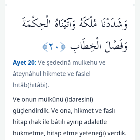
وَشَدَدْنَا مُلْكَهُ وَآتَيْنَاهُ الْحِكْمَةَ
﴿٢٠﴾
وَفَصْلَ الْخِطَابِ
Ayet 20
:
Ve şedednâ mulkehu ve
âteynâhul hikmete ve faslel
hıtâb(hıtâbi).
Ve onun mülkünü (idaresini)
güçlendirdik. Ve ona, hikmet ve faslı
hitap (hak ile bâtılı ayırıp adaletle
hükmetme, hitap etme yeteneği) verdik.