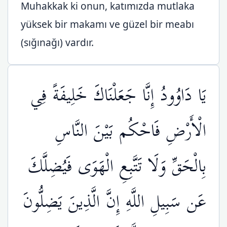
Muhakkak ki onun, katımızda mutlaka
yüksek bir makamı ve güzel bir meabı
(sığınağı) vardır.
يَا دَاوُودُ إِنَّا جَعَلْنَاكَ خَلِيفَةً فِي
الْأَرْضِ فَاحْكُم بَيْنَ النَّاسِ
بِالْحَقِّ وَلَا تَتَّبِعِ الْهَوَى فَيُضِلَّكَ
عَن سَبِيلِ اللَّهِ إِنَّ الَّذِينَ يَضِلُّونَ