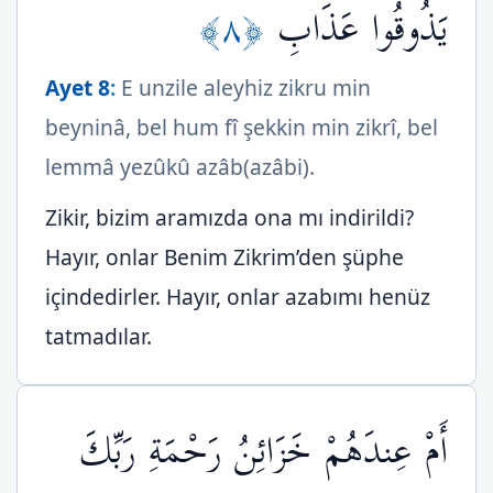
﴿٨﴾
يَذُوقُوا عَذَابِ
Ayet 8
:
E unzile aleyhiz zikru min
beyninâ, bel hum fî şekkin min zikrî, bel
lemmâ yezûkû azâb(azâbi).
Zikir, bizim aramızda ona mı indirildi?
Hayır, onlar Benim Zikrim’den şüphe
içindedirler. Hayır, onlar azabımı henüz
tatmadılar.
أَمْ عِندَهُمْ خَزَائِنُ رَحْمَةِ رَبِّكَ