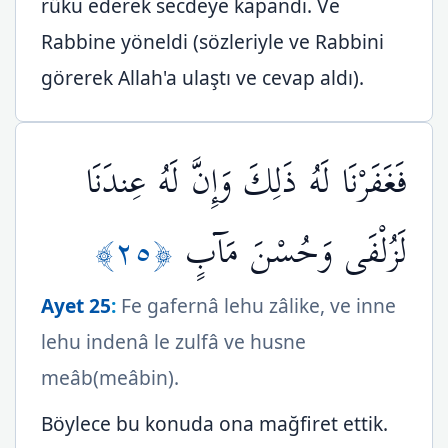
rüku ederek secdeye kapandı. Ve
Rabbine yöneldi (sözleriyle ve Rabbini
görerek Allah'a ulaştı ve cevap aldı).
فَغَفَرْنَا لَهُ ذَلِكَ وَإِنَّ لَهُ عِندَنَا
﴿٢٥﴾
لَزُلْفَى وَحُسْنَ مَآبٍ
Ayet 25
:
Fe gafernâ lehu zâlike, ve inne
lehu indenâ le zulfâ ve husne
meâb(meâbin).
Böylece bu konuda ona mağfiret ettik.