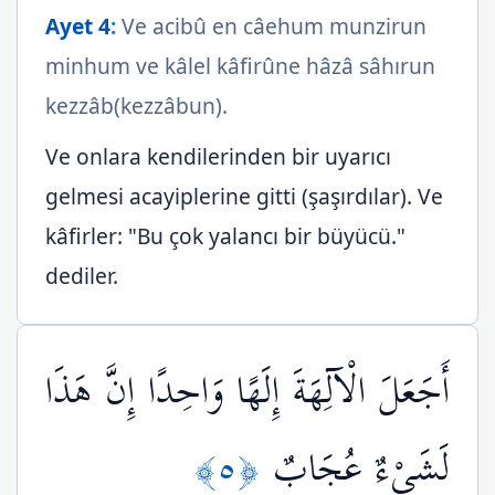
Ayet 4
:
Ve acibû en câehum munzirun
minhum ve kâlel kâfirûne hâzâ sâhırun
kezzâb(kezzâbun).
Ve onlara kendilerinden bir uyarıcı
gelmesi acayiplerine gitti (şaşırdılar). Ve
kâfirler: "Bu çok yalancı bir büyücü."
dediler.
أَجَعَلَ الْآلِهَةَ إِلَهًا وَاحِدًا إِنَّ هَذَا
﴿٥﴾
لَشَيْءٌ عُجَابٌ