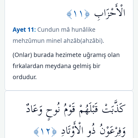
﴿١١﴾
الْأَحْزَابِ
Ayet 11
:
Cundun mâ hunâlike
mehzûmun minel ahzâb(ahzâbi).
(Onlar) burada hezimete uğramış olan
fırkalardan meydana gelmiş bir
ordudur.
كَذَّبَتْ قَبْلَهُمْ قَوْمُ نُوحٍ وَعَادٌ
﴿١٢﴾
وَفِرْعَوْنُ ذُو الْأَوْتَادِ