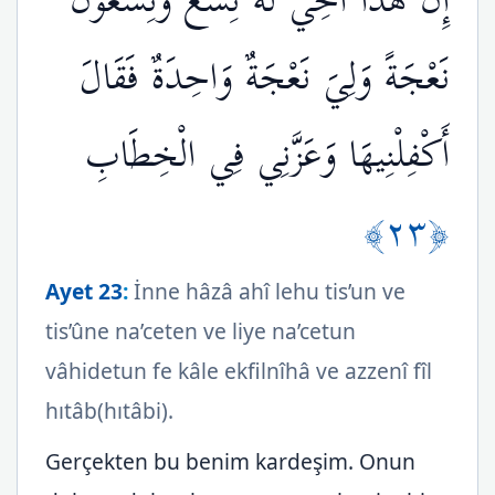
إِنَّ هَذَا أَخِي لَهُ تِسْعٌ وَتِسْعُونَ
نَعْجَةً وَلِيَ نَعْجَةٌ وَاحِدَةٌ فَقَالَ
أَكْفِلْنِيهَا وَعَزَّنِي فِي الْخِطَابِ
﴿٢٣﴾
Ayet 23
:
İnne hâzâ ahî lehu tis’un ve
tis’ûne na’ceten ve liye na’cetun
vâhidetun fe kâle ekfilnîhâ ve azzenî fîl
hıtâb(hıtâbi).
Gerçekten bu benim kardeşim. Onun