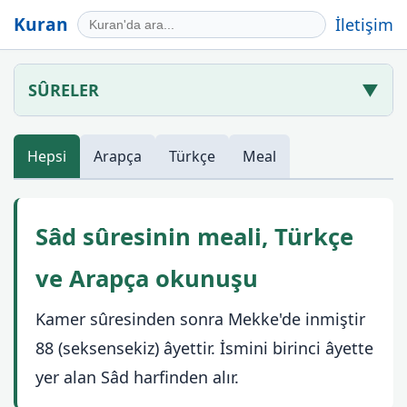
Kuran
İletişim
SÛRELER
▼
Hepsi
Arapça
Türkçe
Meal
Sâd sûresinin meali, Türkçe
ve Arapça okunuşu
Kamer sûresinden sonra Mekke'de inmiştir
88 (seksensekiz) âyettir. İsmini birinci âyette
yer alan Sâd harfinden alır.