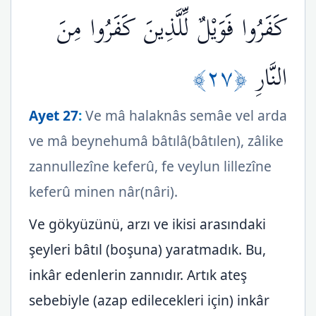
كَفَرُوا فَوَيْلٌ لِّلَّذِينَ كَفَرُوا مِنَ
﴿٢٧﴾
النَّارِ
Ayet 27
:
Ve mâ halaknâs semâe vel arda
ve mâ beynehumâ bâtılâ(bâtılen), zâlike
zannullezîne keferû, fe veylun lillezîne
keferû minen nâr(nâri).
Ve gökyüzünü, arzı ve ikisi arasındaki
şeyleri bâtıl (boşuna) yaratmadık. Bu,
inkâr edenlerin zannıdır. Artık ateş
sebebiyle (azap edilecekleri için) inkâr