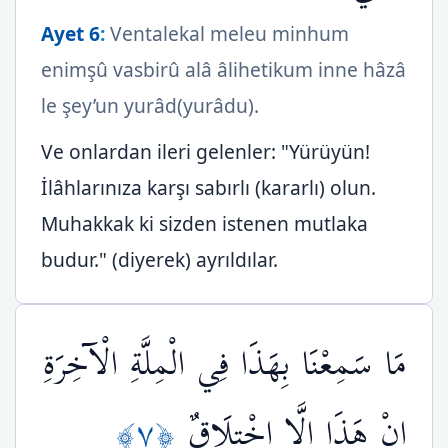
Ayet 6
:
Ventalekal meleu minhum
enimşû vasbirû alâ âlihetikum inne hâzâ
le şey’un yurâd(yurâdu).
Ve onlardan ileri gelenler: "Yürüyün!
İlâhlarınıza karşı sabırlı (kararlı) olun.
Muhakkak ki sizden istenen mutlaka
budur." (diyerek) ayrıldılar.
مَا سَمِعْنَا بِهَذَا فِي الْمِلَّةِ الْآخِرَةِ
﴿٧﴾
إِنْ هَذَا إِلَّا اخْتِلَاقٌ