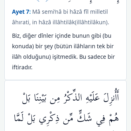
Ayet 7
:
Mâ semi’nâ bi hâzâ fîl milletil
âhırati, in hâzâ illâhtilâk(illâhtilâkun).
Biz, diğer dînler içinde bunun gibi (bu
konuda) bir şey (bütün ilâhların tek bir
ilâh olduğunu) işitmedik. Bu sadece bir
iftiradır.
أَأُنزِلَ عَلَيْهِ الذِّكْرُ مِن بَيْنِنَا بَلْ
هُمْ فِي شَكٍّ مِّن ذِكْرِي بَلْ لَمَّا