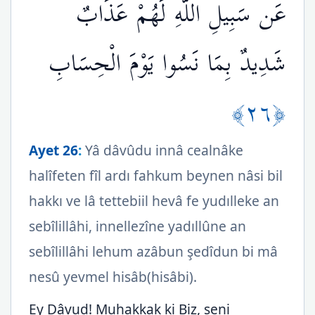
عَن سَبِيلِ اللَّهِ لَهُمْ عَذَابٌ
شَدِيدٌ بِمَا نَسُوا يَوْمَ الْحِسَابِ
﴿٢٦﴾
Ayet 26
:
Yâ dâvûdu innâ cealnâke
halîfeten fîl ardı fahkum beynen nâsi bil
hakkı ve lâ tettebiil hevâ fe yudılleke an
sebîlillâhi, innellezîne yadıllûne an
sebîlillâhi lehum azâbun şedîdun bi mâ
nesû yevmel hisâb(hisâbi).
Ey Dâvud! Muhakkak ki Biz, seni