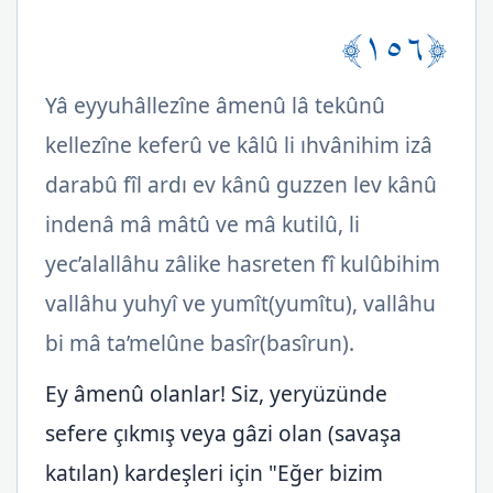
﴿١٥٦﴾
Yâ eyyuhâllezîne âmenû lâ tekûnû
kellezîne keferû ve kâlû li ıhvânihim izâ
darabû fîl ardı ev kânû guzzen lev kânû
indenâ mâ mâtû ve mâ kutilû, li
yec’alallâhu zâlike hasreten fî kulûbihim
vallâhu yuhyî ve yumît(yumîtu), vallâhu
bi mâ ta’melûne basîr(basîrun).
Ey âmenû olanlar! Siz, yeryüzünde
sefere çıkmış veya gâzi olan (savaşa
katılan) kardeşleri için "Eğer bizim