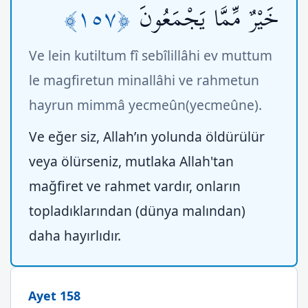
﴿١٥٧﴾
خَيْرٌ مِّمَّا يَجْمَعُونَ
Ve lein kutiltum fî sebîlillâhi ev muttum
le magfiretun minallâhi ve rahmetun
hayrun mimmâ yecmeûn(yecmeûne).
Ve eğer siz, Allah’ın yolunda öldürülür
veya ölürseniz, mutlaka Allah'tan
mağfiret ve rahmet vardır, onların
topladıklarından (dünya malından)
daha hayırlıdır.
Ayet 158