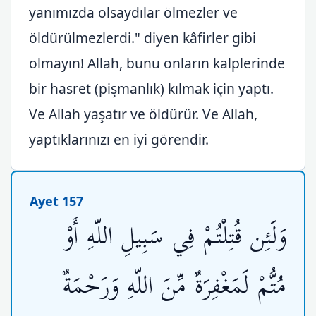
yanımızda olsaydılar ölmezler ve
öldürülmezlerdi." diyen kâfirler gibi
olmayın! Allah, bunu onların kalplerinde
bir hasret (pişmanlık) kılmak için yaptı.
Ve Allah yaşatır ve öldürür. Ve Allah,
yaptıklarınızı en iyi görendir.
Ayet 157
وَلَئِن قُتِلْتُمْ فِي سَبِيلِ اللّهِ أَوْ
مُتُّمْ لَمَغْفِرَةٌ مِّنَ اللّهِ وَرَحْمَةٌ