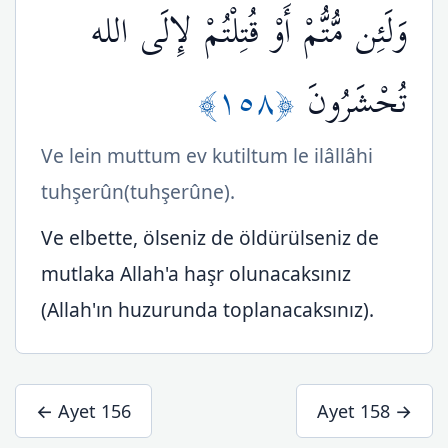
وَلَئِن مُّتُّمْ أَوْ قُتِلْتُمْ لإِلَى الله
﴿١٥٨﴾
تُحْشَرُونَ
Ve lein muttum ev kutiltum le ilâllâhi
tuhşerûn(tuhşerûne).
Ve elbette, ölseniz de öldürülseniz de
mutlaka Allah'a haşr olunacaksınız
(Allah'ın huzurunda toplanacaksınız).
← Ayet 156
Ayet 158 →