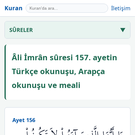
Kuran
İletişim
SÛRELER
▼
Âli İmrân sûresi 157. ayetin
Türkçe okunuşu, Arapça
okunuşu ve meali
Ayet 156