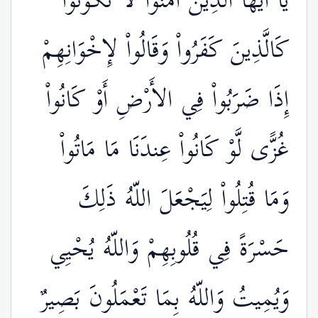
يَا أَيُّهَا الَّذِينَ آمَنُواْ لاَ تَكُونُواْ
كَالَّذِينَ كَفَرُواْ وَقَالُواْ لإِخْوَانِهِمْ
إِذَا ضَرَبُواْ فِي الأَرْضِ أَوْ كَانُواْ
غُزًّى لَّوْ كَانُواْ عِندَنَا مَا مَاتُواْ
وَمَا قُتِلُواْ لِيَجْعَلَ اللّهُ ذَلِكَ
حَسْرَةً فِي قُلُوبِهِمْ وَاللّهُ يُحْيِي
وَيُمِيتُ وَاللّهُ بِمَا تَعْمَلُونَ بَصِيرٌ