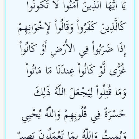
يَا أَيُّهَا الَّذِينَ آمَنُواْ لاَ تَكُونُواْ
كَالَّذِينَ كَفَرُواْ وَقَالُواْ لإِخْوَانِهِمْ
إِذَا ضَرَبُواْ فِي الأَرْضِ أَوْ كَانُواْ
غُزًّى لَّوْ كَانُواْ عِندَنَا مَا مَاتُواْ
وَمَا قُتِلُواْ لِيَجْعَلَ اللّهُ ذَلِكَ
حَسْرَةً فِي قُلُوبِهِمْ وَاللّهُ يُحْيِي
وَيُمِيتُ وَاللّهُ بِمَا تَعْمَلُونَ بَصِيرٌ