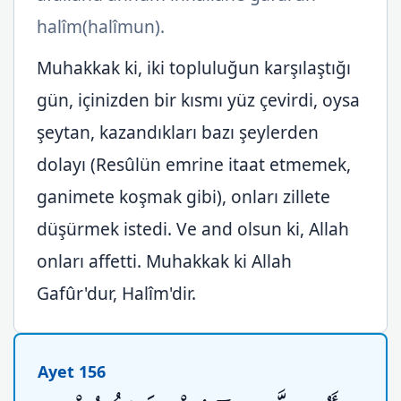
halîm(halîmun).
Muhakkak ki, iki topluluğun karşılaştığı
gün, içinizden bir kısmı yüz çevirdi, oysa
şeytan, kazandıkları bazı şeylerden
dolayı (Resûlün emrine itaat etmemek,
ganimete koşmak gibi), onları zillete
düşürmek istedi. Ve and olsun ki, Allah
onları affetti. Muhakkak ki Allah
Gafûr'dur, Halîm'dir.
Ayet 156