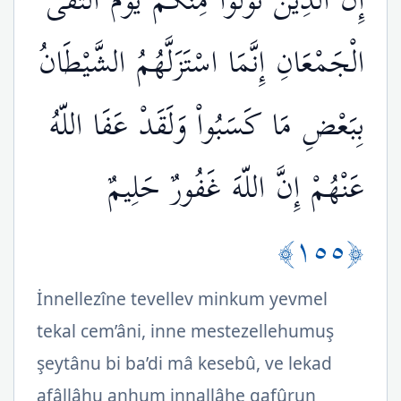
إِنَّ الَّذِينَ تَوَلَّوْاْ مِنكُمْ يَوْمَ الْتَقَى
الْجَمْعَانِ إِنَّمَا اسْتَزَلَّهُمُ الشَّيْطَانُ
بِبَعْضِ مَا كَسَبُواْ وَلَقَدْ عَفَا اللّهُ
عَنْهُمْ إِنَّ اللّهَ غَفُورٌ حَلِيمٌ
﴿١٥٥﴾
İnnellezîne tevellev minkum yevmel
tekal cem’âni, inne mestezellehumuş
şeytânu bi ba’di mâ kesebû, ve lekad
afâllâhu anhum innallâhe gafûrun