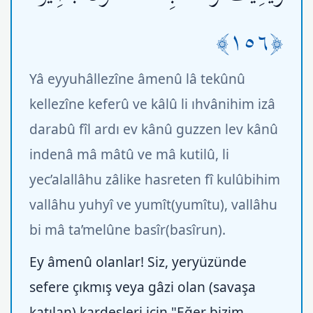
﴿١٥٦﴾
Yâ eyyuhâllezîne âmenû lâ tekûnû
kellezîne keferû ve kâlû li ıhvânihim izâ
darabû fîl ardı ev kânû guzzen lev kânû
indenâ mâ mâtû ve mâ kutilû, li
yec’alallâhu zâlike hasreten fî kulûbihim
vallâhu yuhyî ve yumît(yumîtu), vallâhu
bi mâ ta’melûne basîr(basîrun).
Ey âmenû olanlar! Siz, yeryüzünde
sefere çıkmış veya gâzi olan (savaşa
katılan) kardeşleri için "Eğer bizim