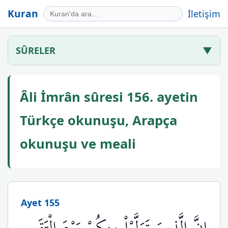
Kuran
İletişim
SÛRELER
▼
Âli İmrân sûresi 156. ayetin
Türkçe okunuşu, Arapça
okunuşu ve meali
Ayet 155