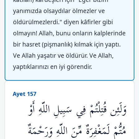
yanımızda olsaydılar ölmezler ve
öldürülmezlerdi." diyen kâfirler gibi
olmayın! Allah, bunu onların kalplerinde
bir hasret (pişmanlık) kılmak için yaptı.
Ve Allah yaşatır ve öldürür. Ve Allah,
yaptıklarınızı en iyi görendir.
Ayet 157
وَلَئِن قُتِلْتُمْ فِي سَبِيلِ اللّهِ أَوْ
مُتُّمْ لَمَغْفِرَةٌ مِّنَ اللّهِ وَرَحْمَةٌ