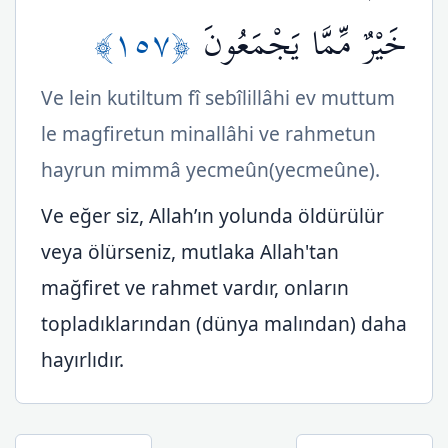
﴿١٥٧﴾
خَيْرٌ مِّمَّا يَجْمَعُونَ
Ve lein kutiltum fî sebîlillâhi ev muttum
le magfiretun minallâhi ve rahmetun
hayrun mimmâ yecmeûn(yecmeûne).
Ve eğer siz, Allah’ın yolunda öldürülür
veya ölürseniz, mutlaka Allah'tan
mağfiret ve rahmet vardır, onların
topladıklarından (dünya malından) daha
hayırlıdır.