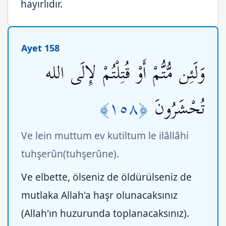
hayırlıdır.
Ayet 158
وَلَئِن مُّتُّمْ أَوْ قُتِلْتُمْ لإِلَى الله
﴿١٥٨﴾
تُحْشَرُونَ
Ve lein muttum ev kutiltum le ilâllâhi
tuhşerûn(tuhşerûne).
Ve elbette, ölseniz de öldürülseniz de
mutlaka Allah'a haşr olunacaksınız
(Allah'ın huzurunda toplanacaksınız).