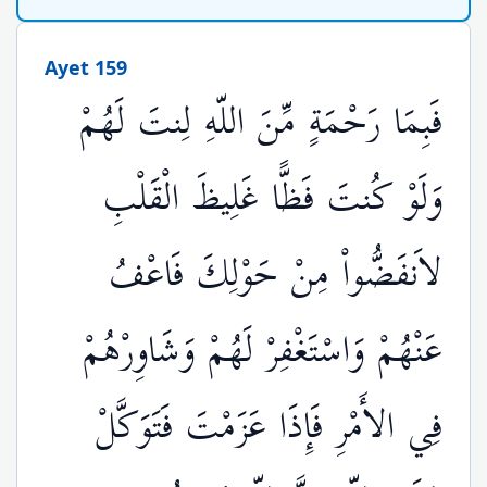
Ayet 159
فَبِمَا رَحْمَةٍ مِّنَ اللّهِ لِنتَ لَهُمْ
وَلَوْ كُنتَ فَظًّا غَلِيظَ الْقَلْبِ
لاَنفَضُّواْ مِنْ حَوْلِكَ فَاعْفُ
عَنْهُمْ وَاسْتَغْفِرْ لَهُمْ وَشَاوِرْهُمْ
فِي الأَمْرِ فَإِذَا عَزَمْتَ فَتَوَكَّلْ