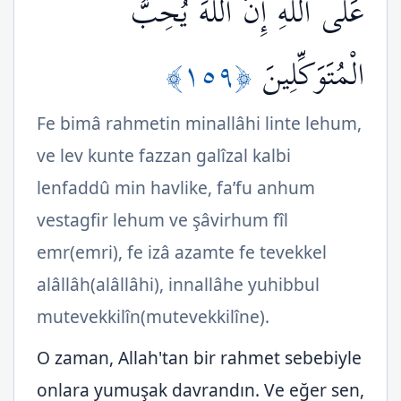
عَلَى اللّهِ إِنَّ اللّهَ يُحِبُّ
﴿١٥٩﴾
الْمُتَوَكِّلِينَ
Fe bimâ rahmetin minallâhi linte lehum,
ve lev kunte fazzan galîzal kalbi
lenfaddû min havlike, fa’fu anhum
vestagfir lehum ve şâvirhum fîl
emr(emri), fe izâ azamte fe tevekkel
alâllâh(alâllâhi), innallâhe yuhibbul
mutevekkilîn(mutevekkilîne).
O zaman, Allah'tan bir rahmet sebebiyle
onlara yumuşak davrandın. Ve eğer sen,