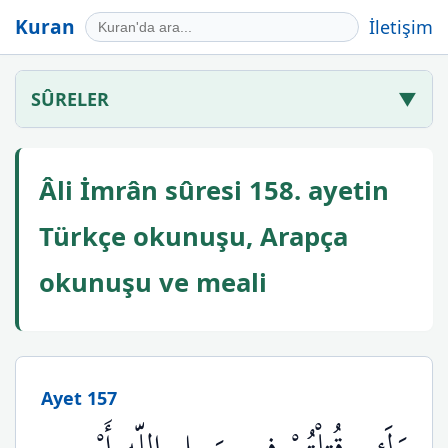
Kuran
İletişim
SÛRELER
▼
Âli İmrân sûresi 158. ayetin
Türkçe okunuşu, Arapça
okunuşu ve meali
Ayet 157