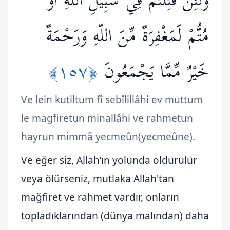
وَلَئِن قُتِلْتُمْ فِي سَبِيلِ اللّهِ أَوْ
مُتُّمْ لَمَغْفِرَةٌ مِّنَ اللّهِ وَرَحْمَةٌ
﴿١٥٧﴾
خَيْرٌ مِّمَّا يَجْمَعُونَ
Ve lein kutiltum fî sebîlillâhi ev muttum
le magfiretun minallâhi ve rahmetun
hayrun mimmâ yecmeûn(yecmeûne).
Ve eğer siz, Allah’ın yolunda öldürülür
veya ölürseniz, mutlaka Allah'tan
mağfiret ve rahmet vardır, onların
topladıklarından (dünya malından) daha