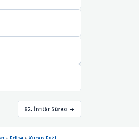
82. İnfitâr Sûresi →
an
•
Edize
•
Kuran Eski