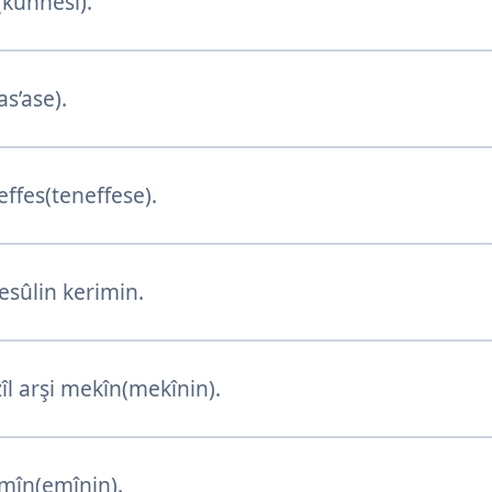
(kunnesi).
as’ase).
effes(teneffese).
esûlin kerimin.
îl arşi mekîn(mekînin).
în(emînin).