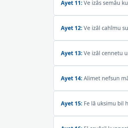
Ayet 11
:
Ve izâs semâu kuş
Ayet 12
:
Ve izâl cahîmu su’
Ayet 13
:
Ve izâl cennetu uz
Ayet 14
:
Alimet nefsun mâ
Ayet 15
:
Fe lâ uksimu bil 