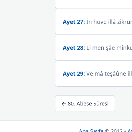
Ayet 27
:
İn huve illâ zikru
Ayet 28
:
Li men şâe minku
Ayet 29
:
Ve mâ teşâûne ill
← 80. Abese Sûresi
Ana Sayfa
© 2012 •
A