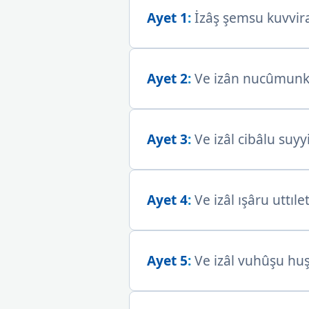
Ayet 1
:
İzâş şemsu kuvvira
Ayet 2
:
Ve izân nucûmunk
Ayet 3
:
Ve izâl cibâlu suyyi
Ayet 4
:
Ve izâl ışâru uttılet
Ayet 5
:
Ve izâl vuhûşu huş