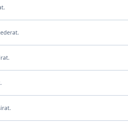
t.
ederat.
rat.
.
irat.