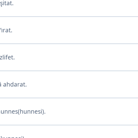
itat.
ırat.
lifet.
 ahdarat.
hunnes(hunnesi).