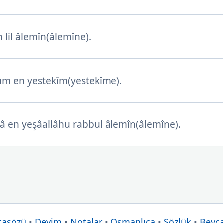
n lil âlemîn(âlemîne).
m en yestekîm(yestekîme).
â en yeşâallâhu rabbul âlemîn(âlemîne).
tasözü
•
Deyim
•
Notalar
•
Osmanlıca
•
Sözlük
•
Beyc