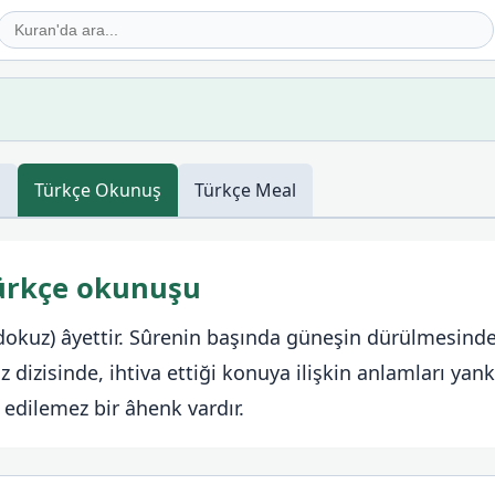
ş
Türkçe
Okunuş
Türkçe
Meal
Türkçe okunuşu
idokuz) âyettir. Sûrenin başında güneşin dürülmesinde
z dizisinde, ihtiva ettiği konuya ilişkin anlamları yan
edilemez bir âhenk vardır.