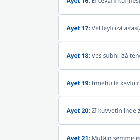
Ayet 16
:
El cevâril kunnes
Ayet 17
:
Vel leyli izâ as’as(
Ayet 18
:
Ves subhı izâ ten
Ayet 19
:
İnnehu le kavlu r
Ayet 20
:
Zî kuvvetin inde z
Ayet 21
:
Mutâın semme em