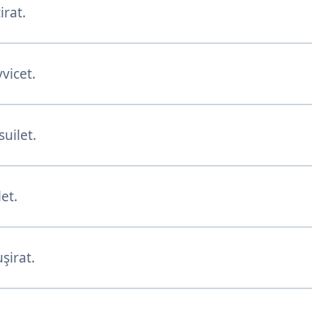
irat.
vicet.
uilet.
et.
şirat.