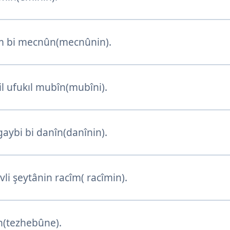
 bi mecnûn(mecnûnin).
l ufukıl mubîn(mubîni).
aybi bi danîn(danînin).
li şeytânin racîm( racîmin).
(tezhebûne).