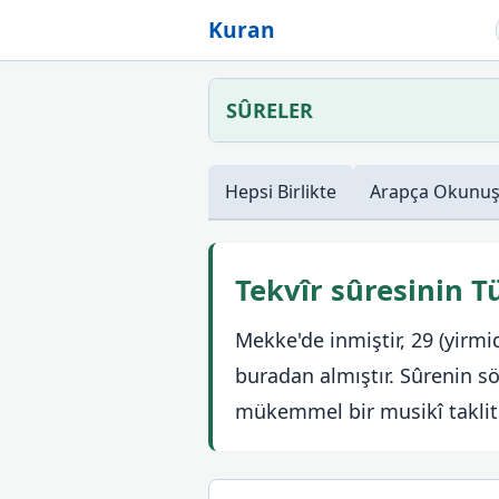
Kuran
SÛRELER
Hepsi
Birlikte
Arapça
Okunu
Tekvîr sûresinin 
Mekke'de inmiştir, 29 (yirm
buradan almıştır. Sûrenin sö
mükemmel bir musikî taklit 