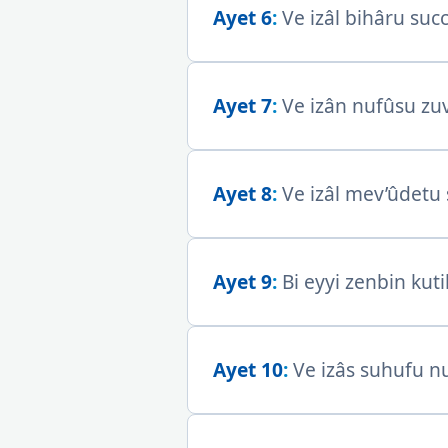
Ayet 6
:
Ve izâl bihâru succ
Ayet 7
:
Ve izân nufûsu zuv
Ayet 8
:
Ve izâl mev’ûdetu s
Ayet 9
:
Bi eyyi zenbin kutil
Ayet 10
:
Ve izâs suhufu nu