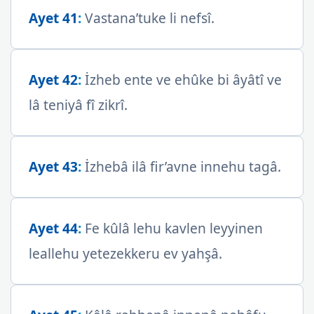
Ayet 41
:
Vastana’tuke li nefsî.
Ayet 42
:
İzheb ente ve ehûke bi âyâtî ve
lâ teniyâ fî zikrî.
Ayet 43
:
İzhebâ ilâ fir’avne innehu tagâ.
Ayet 44
:
Fe kûlâ lehu kavlen leyyinen
leallehu yetezekkeru ev yahşâ.