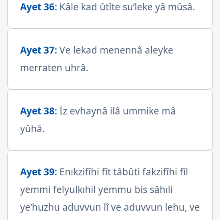
Ayet 36
:
Kâle kad ûtîte su’leke yâ mûsâ.
Ayet 37
:
Ve lekad menennâ aleyke
merraten uhrâ.
Ayet 38
:
İz evhaynâ ilâ ummike mâ
yûhâ.
Ayet 39
:
Enıkzifîhi fît tâbûti fakzifîhi fîl
yemmi felyulkıhil yemmu bis sâhıli
ye’huzhu aduvvun lî ve aduvvun lehu, ve