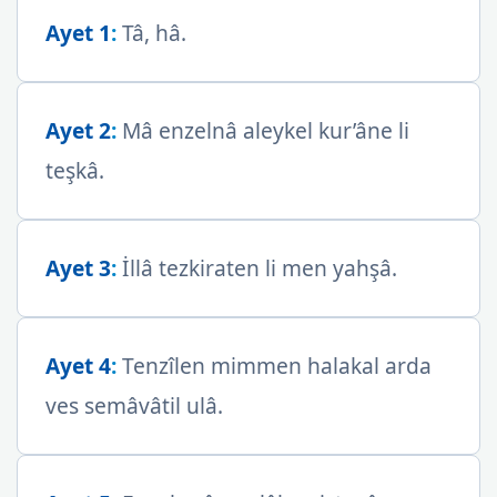
Ayet 1
:
Tâ, hâ.
Ayet 2
:
Mâ enzelnâ aleykel kur’âne li
teşkâ.
Ayet 3
:
İllâ tezkiraten li men yahşâ.
Ayet 4
:
Tenzîlen mimmen halakal arda
ves semâvâtil ulâ.