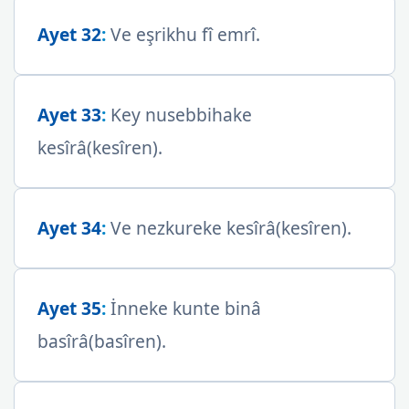
Ayet 32
:
Ve eşrikhu fî emrî.
Ayet 33
:
Key nusebbihake
kesîrâ(kesîren).
Ayet 34
:
Ve nezkureke kesîrâ(kesîren).
Ayet 35
:
İnneke kunte binâ
basîrâ(basîren).