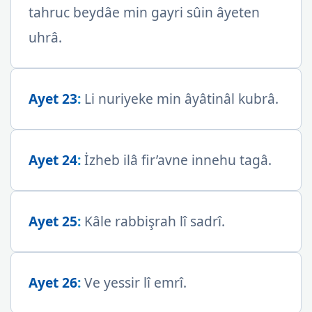
tahruc beydâe min gayri sûin âyeten
uhrâ.
Ayet 23
:
Li nuriyeke min âyâtinâl kubrâ.
Ayet 24
:
İzheb ilâ fir’avne innehu tagâ.
Ayet 25
:
Kâle rabbişrah lî sadrî.
Ayet 26
:
Ve yessir lî emrî.