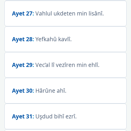
Ayet 27
:
Vahlul ukdeten min lisânî.
Ayet 28
:
Yefkahû kavlî.
Ayet 29
:
Vec’al lî vezîren min ehlî.
Ayet 30
:
Hârûne ahî.
Ayet 31
:
Uşdud bihî ezrî.