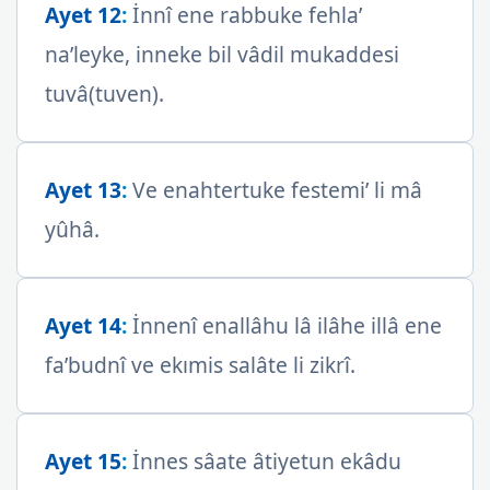
Ayet 12
:
İnnî ene rabbuke fehla’
na’leyke, inneke bil vâdil mukaddesi
tuvâ(tuven).
Ayet 13
:
Ve enahtertuke festemi’ li mâ
yûhâ.
Ayet 14
:
İnnenî enallâhu lâ ilâhe illâ ene
fa’budnî ve ekımis salâte li zikrî.
Ayet 15
:
İnnes sâate âtiyetun ekâdu