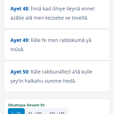
Ayet 48
:
İnnâ kad ûhıye ileynâ ennel
azâbe alâ men kezzebe ve tevellâ.
Ayet 49
:
Kâle fe men rabbikumâ yâ
mûsâ.
Ayet 50
:
Kâle rabbunâllezî a’tâ kulle
şey’in halkahu summe hedâ.
Okumaya Devam Et:
1 - 50
51 - 100
101 - 135