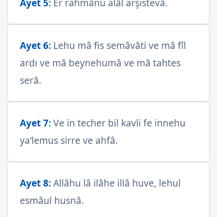
Ayet 5
:
Er rahmânu alâl arşistevâ.
Ayet 6
:
Lehu mâ fis semâvâti ve mâ fîl
ardı ve mâ beynehumâ ve mâ tahtes
serâ.
Ayet 7
:
Ve in techer bil kavli fe innehu
ya’lemus sirre ve ahfâ.
Ayet 8
:
Allâhu lâ ilâhe illâ huve, lehul
esmâul husnâ.