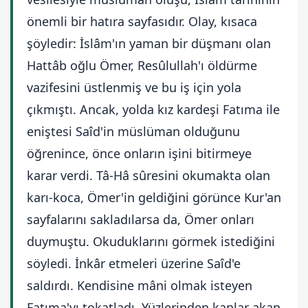
önemli bir hatıra sayfasıdır. Olay, kısaca
şöyledir: İslâm'ın yaman bir düşmanı olan
Hattâb oğlu Ömer, Resûlullah'ı öldürme
vazifesini üstlenmiş ve bu iş için yola
çıkmıştı. Ancak, yolda kız kardeşi Fatıma ile
eniştesi Saîd'in müslüman olduğunu
öğrenince, önce onların işini bitirmeye
karar verdi. Tâ-Hâ sûresini okumakta olan
karı-koca, Ömer'in geldiğini görünce Kur'an
sayfalarını sakladılarsa da, Ömer onları
duymuştu. Okuduklarını görmek istediğini
söyledi. İnkâr etmeleri üzerine Saîd'e
saldırdı. Kendisine mâni olmak isteyen
Fatıma'yı tokatladı. Yüzlerinden kanlar akan