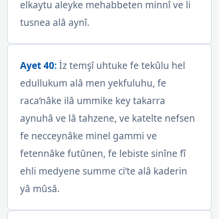
elkaytu aleyke mehabbeten minnî ve li
tusnea alâ aynî.
Ayet 40
:
İz temşî uhtuke fe tekûlu hel
edullukum alâ men yekfuluhu, fe
raca’nâke ilâ ummike key takarra
aynuhâ ve lâ tahzene, ve katelte nefsen
fe necceynâke minel gammi ve
fetennâke futûnen, fe lebiste sinîne fî
ehli medyene summe ci’te alâ kaderin
yâ mûsâ.