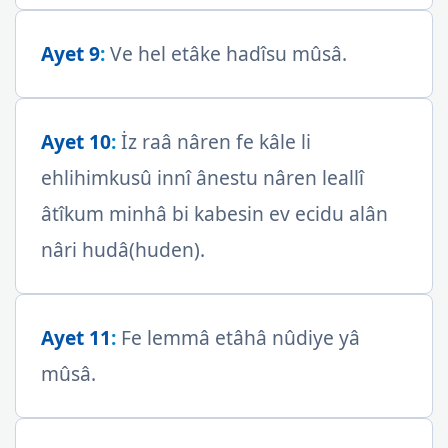
Ayet 9
:
Ve hel etâke hadîsu mûsâ.
Ayet 10
:
İz raâ nâren fe kâle li
ehlihimkusû innî ânestu nâren leallî
âtîkum minhâ bi kabesin ev ecidu alân
nâri hudâ(huden).
Ayet 11
:
Fe lemmâ etâhâ nûdiye yâ
mûsâ.