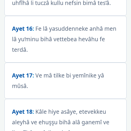
uhfîhâ li tuczâ kullu nefsin bimâ tes’â.
Ayet 16
:
Fe lâ yasuddenneke anhâ men
lâ yu’minu bihâ vettebea hevâhu fe
terdâ.
Ayet 17
:
Ve mâ tilke bi yemînike yâ
mûsâ.
Ayet 18
:
Kâle hiye asâye, etevekkeu
aleyhâ ve ehuşşu bihâ alâ ganemî ve