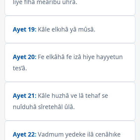
liye fîhâ meâribu uhrâ.
Ayet 19
:
Kâle elkıhâ yâ mûsâ.
Ayet 20
:
Fe elkâhâ fe izâ hiye hayyetun
tes’â.
Ayet 21
:
Kâle huzhâ ve lâ tehaf se
nuîduhâ sîretehâl ûlâ.
Ayet 22
:
Vadmum yedeke ilâ cenâhıke