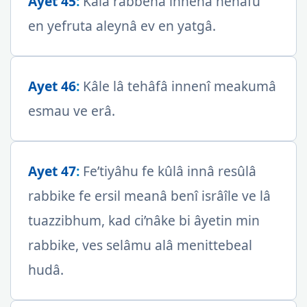
Ayet 45
:
Kâlâ rabbenâ innenâ nehâfu
en yefruta aleynâ ev en yatgâ.
Ayet 46
:
Kâle lâ tehâfâ innenî meakumâ
esmau ve erâ.
Ayet 47
:
Fe’tiyâhu fe kûlâ innâ resûlâ
rabbike fe ersil meanâ benî isrâîle ve lâ
tuazzibhum, kad ci’nâke bi âyetin min
rabbike, ves selâmu alâ menittebeal
hudâ.