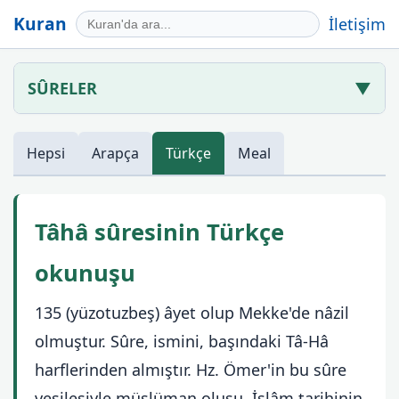
Kuran
İletişim
SÛRELER
▼
Hepsi
Arapça
Türkçe
Meal
Tâhâ sûresinin Türkçe
okunuşu
135 (yüzotuzbeş) âyet olup Mekke'de nâzil
olmuştur. Sûre, ismini, başındaki Tâ-Hâ
harflerinden almıştır. Hz. Ömer'in bu sûre
vesilesiyle müslüman oluşu, İslâm tarihinin