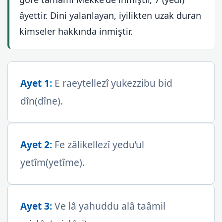
âyettir. Dini yalanlayan, iyilikten uzak duran
kimseler hakkında inmiştir.
Ayet 1
:
E raeytellezî yukezzibu bid
dîn(dîne).
Ayet 2
:
Fe zâlikellezî yedu’ul
yetîm(yetîme).
Ayet 3
:
Ve lâ yahuddu alâ taâmil