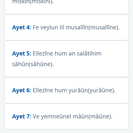
miskîn(miskîni).
Ayet 4
:
Fe veylun lil musallîn(musallîne).
Ayet 5
:
Ellezîne hum an salâtihim
sâhûn(sâhûne).
Ayet 6
:
Ellezîne hum yurâûn(yurâûne).
Ayet 7
:
Ve yemneûnel mâûn(mâûne).