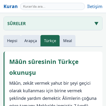
Kuran
İletişim
SÛRELER
▼
Hepsi
Arapça
Türkçe
Meal
Mâûn sûresinin Türkçe
okunuşu
Mâûn, zekât vermek yahut bir şeyi geçici
olarak kullanması için birine vermek
şeklinde yardım demektir. Âlimlerin çoğuna
göre tamamı Mekke'de inmiştir, 7 (yedi)