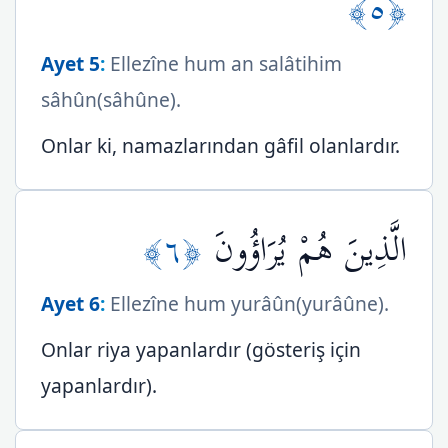
﴿٥﴾
Ayet 5
:
Ellezîne hum an salâtihim
sâhûn(sâhûne).
Onlar ki, namazlarından gâfil olanlardır.
﴿٦﴾
الَّذِينَ هُمْ يُرَاؤُونَ
Ayet 6
:
Ellezîne hum yurâûn(yurâûne).
Onlar riya yapanlardır (gösteriş için
yapanlardır).