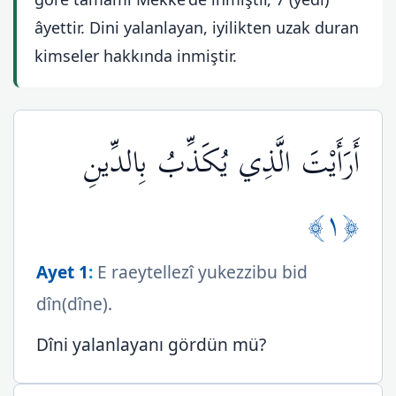
âyettir. Dini yalanlayan, iyilikten uzak duran
kimseler hakkında inmiştir.
أَرَأَيْتَ الَّذِي يُكَذِّبُ بِالدِّينِ
﴿١﴾
Ayet 1
:
E raeytellezî yukezzibu bid
dîn(dîne).
Dîni yalanlayanı gördün mü?