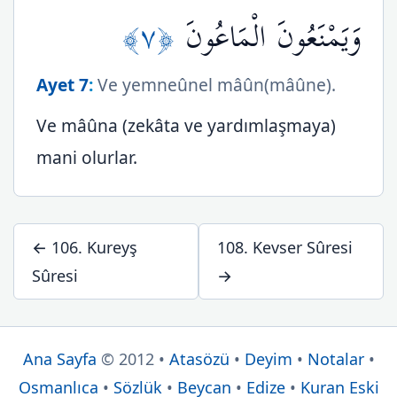
﴿٧﴾
وَيَمْنَعُونَ الْمَاعُونَ
Ayet 7
:
Ve yemneûnel mâûn(mâûne).
Ve mâûna (zekâta ve yardımlaşmaya)
mani olurlar.
← 106. Kureyş
108. Kevser Sûresi
Sûresi
→
Ana Sayfa
© 2012 •
Atasözü
•
Deyim
•
Notalar
•
Osmanlıca
•
Sözlük
•
Beycan
•
Edize
•
Kuran Eski