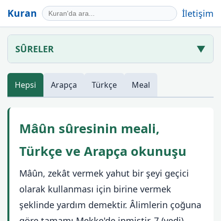
Kuran
İletişim
SÛRELER
▼
Hepsi
Arapça
Türkçe
Meal
Mâûn sûresinin meali,
Türkçe ve Arapça okunuşu
Mâûn, zekât vermek yahut bir şeyi geçici
olarak kullanması için birine vermek
şeklinde yardım demektir. Âlimlerin çoğuna
göre tamamı Mekke'de inmiştir, 7 (yedi)