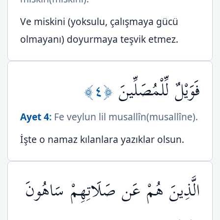
Ve miskini (yoksulu, çalışmaya gücü
olmayanı) doyurmaya teşvik etmez.
﴿٤﴾
فَوَيْلٌ لِّلْمُصَلِّينَ
Ayet 4
:
Fe veylun lil musallîn(musallîne).
İşte o namaz kılanlara yazıklar olsun.
الَّذِينَ هُمْ عَن صَلَاتِهِمْ سَاهُونَ