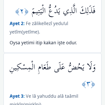
﴿٢﴾
فَذَلِكَ الَّذِي يَدُعُّ الْيَتِيمَ
Ayet 2
:
Fe zâlikellezî yedu’ul
yetîm(yetîme).
Oysa yetimi itip kakan işte odur.
وَلَا يَحُضُّ عَلَى طَعَامِ الْمِسْكِينِ
﴿٣﴾
Ayet 3
:
Ve lâ yahuddu alâ taâmil
miskîn(miskîni).