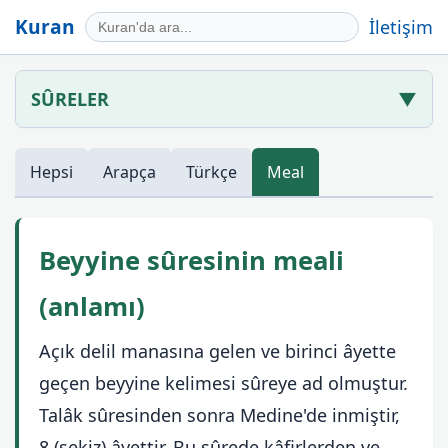
Kuran
İletişim
SÛRELER
▼
Hepsi
Arapça
Türkçe
Meal
Beyyine sûresinin meali
(anlamı)
Açık delil manasına gelen ve birinci âyette
geçen beyyine kelimesi sûreye ad olmuştur.
Talâk sûresinden sonra Medine'de inmiştir,
8 (sekiz) âyettir. Bu sûrede kâfirlerden ve