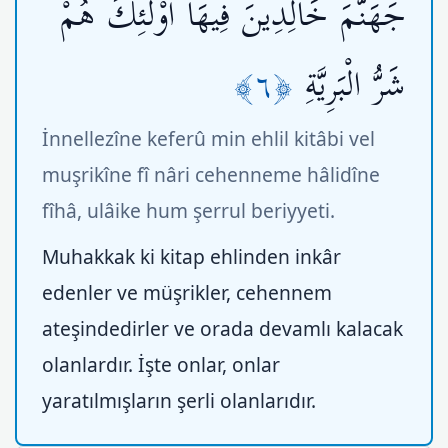
جَهَنَّمَ خَالِدِينَ فِيهَا أُوْلَئِكَ هُمْ
﴿٦﴾
شَرُّ الْبَرِيَّةِ
İnnellezîne keferû min ehlil kitâbi vel
muşrikîne fî nâri cehenneme hâlidîne
fîhâ, ulâike hum şerrul beriyyeti.
Muhakkak ki kitap ehlinden inkâr
edenler ve müşrikler, cehennem
ateşindedirler ve orada devamlı kalacak
olanlardır. İşte onlar, onlar
yaratılmışların şerli olanlarıdır.