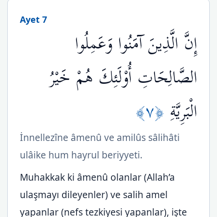
Ayet 7
إِنَّ الَّذِينَ آمَنُوا وَعَمِلُوا
الصَّالِحَاتِ أُوْلَئِكَ هُمْ خَيْرُ
﴿٧﴾
الْبَرِيَّةِ
İnnellezîne âmenû ve amilûs sâlihâti
ulâike hum hayrul beriyyeti.
Muhakkak ki âmenû olanlar (Allah’a
ulaşmayı dileyenler) ve salih amel
yapanlar (nefs tezkiyesi yapanlar), işte