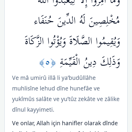
وَمَا أُمِرُوا إِلَّا لِيَعْبُدُوا اللَّهَ
مُخْلِصِينَ لَهُ الدِّينَ حُنَفَاء
وَيُقِيمُوا الصَّلَاةَ وَيُؤْتُوا الزَّكَاةَ
﴿٥﴾
وَذَلِكَ دِينُ الْقَيِّمَةِ
Ve mâ umirû illâ li ya’budûllâhe
muhlisîne lehud dîne hunefâe ve
yukîmûs salâte ve yu’tûz zekâte ve zâlike
dînul kayyimeti.
Ve onlar, Allah için hanifler olarak dînde