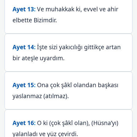
Ayet 13
:
Ve muhakkak ki, evvel ve ahir
elbette Bizimdir.
Ayet 14
:
İşte sizi yakıcılığı gittikçe artan
bir ateşle uyardım.
Ayet 15
:
Ona çok şâkî olandan başkası
yaslanmaz (atılmaz).
Ayet 16
:
O ki (çok şâkî olan), (Hüsna’yı)
yalanladı ve yüz çevirdi.