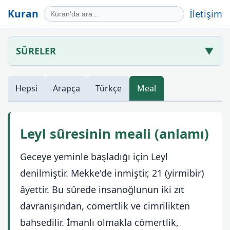
Kuran
İletişim
SÛRELER
▼
Hepsi
Arapça
Türkçe
Meal
Leyl sûresinin meali (anlamı)
Geceye yeminle başladığı için Leyl
denilmiştir. Mekke'de inmiştir, 21 (yirmibir)
âyettir. Bu sûrede insanoğlunun iki zıt
davranışından, cömertlik ve cimrilikten
bahsedilir. İmanlı olmakla cömertlik,