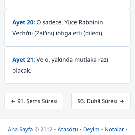
Ayet 20
:
O sadece, Yüce Rabbinin
Vechi’ni (Zat’ını) ibtiga etti (diledi).
Ayet 21
:
Ve o, yakında mutlaka razı
olacak.
← 91. Şems Sûresi
93. Duhâ Sûresi →
Ana Sayfa
© 2012 •
Atasözü
•
Deyim
•
Notalar
•