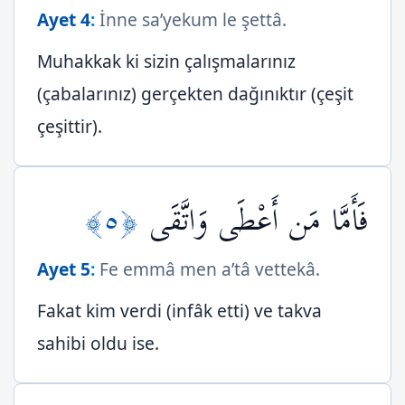
Ayet 4
:
İnne sa’yekum le şettâ.
Muhakkak ki sizin çalışmalarınız
(çabalarınız) gerçekten dağınıktır (çeşit
çeşittir).
﴿٥﴾
فَأَمَّا مَن أَعْطَى وَاتَّقَى
Ayet 5
:
Fe emmâ men a’tâ vettekâ.
Fakat kim verdi (infâk etti) ve takva
sahibi oldu ise.