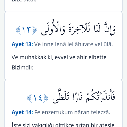
﴿١٣﴾
وَإِنَّ لَنَا لَلْآخِرَةَ وَالْأُولَى
Ayet 13
:
Ve inne lenâ lel âhırate vel ûlâ.
Ve muhakkak ki, evvel ve ahir elbette
Bizimdir.
﴿١٤﴾
فَأَنذَرْتُكُمْ نَارًا تَلَظَّى
Ayet 14
:
Fe enzertukum nâran telezzâ.
İşte sizi yakıcılığı gittikçe artan bir ateşle