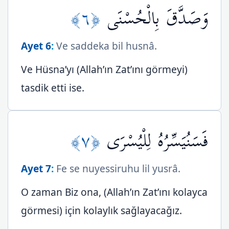
﴿٦﴾
وَصَدَّقَ بِالْحُسْنَى
Ayet 6
:
Ve saddeka bil husnâ.
Ve Hüsna’yı (Allah’ın Zat’ını görmeyi)
tasdik etti ise.
﴿٧﴾
فَسَنُيَسِّرُهُ لِلْيُسْرَى
Ayet 7
:
Fe se nuyessiruhu lil yusrâ.
O zaman Biz ona, (Allah’ın Zat’ını kolayca
görmesi) için kolaylık sağlayacağız.