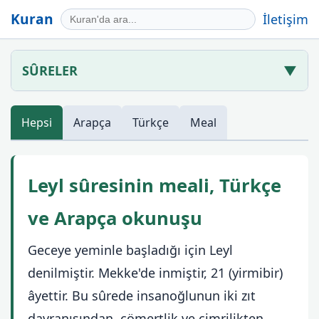
Kuran
İletişim
SÛRELER
▼
Hepsi
Arapça
Türkçe
Meal
Leyl sûresinin meali, Türkçe
ve Arapça okunuşu
Geceye yeminle başladığı için Leyl
denilmiştir. Mekke'de inmiştir, 21 (yirmibir)
âyettir. Bu sûrede insanoğlunun iki zıt
davranışından, cömertlik ve cimrilikten