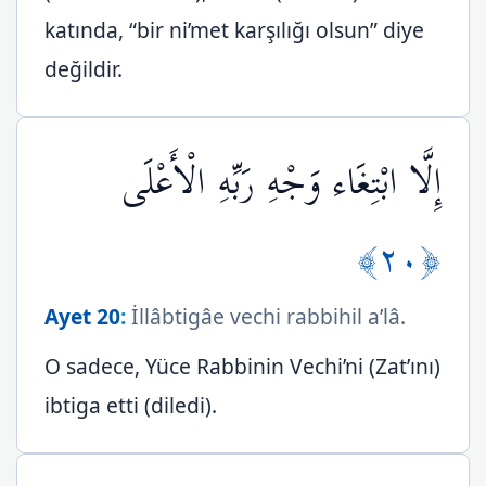
katında, “bir ni’met karşılığı olsun” diye
değildir.
إِلَّا ابْتِغَاء وَجْهِ رَبِّهِ الْأَعْلَى
﴿٢٠﴾
Ayet 20
:
İllâbtigâe vechi rabbihil a’lâ.
O sadece, Yüce Rabbinin Vechi’ni (Zat’ını)
ibtiga etti (diledi).