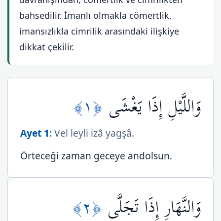
bahsedilir. İmanlı olmakla cömertlik,
imansızlıkla cimrilik arasındaki ilişkiye
dikkat çekilir.
﴿١﴾
وَاللَّيْلِ إِذَا يَغْشَى
Ayet 1
:
Vel leyli izâ yagşâ.
Örteceği zaman geceye andolsun.
﴿٢﴾
وَالنَّهَارِ إِذَا تَجَلَّى