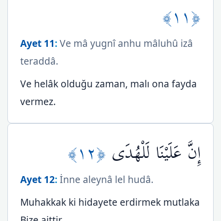
﴿١١﴾
Ayet 11
:
Ve mâ yugnî anhu mâluhû izâ
teraddâ.
Ve helâk olduğu zaman, malı ona fayda
vermez.
﴿١٢﴾
إِنَّ عَلَيْنَا لَلْهُدَى
Ayet 12
:
İnne aleynâ lel hudâ.
Muhakkak ki hidayete erdirmek mutlaka
Bize aittir.