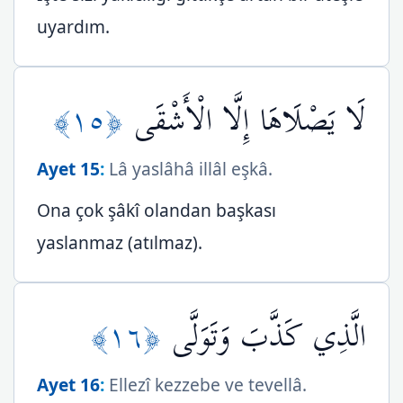
uyardım.
﴿١٥﴾
لَا يَصْلَاهَا إِلَّا الْأَشْقَى
Ayet 15
:
Lâ yaslâhâ illâl eşkâ.
Ona çok şâkî olandan başkası
yaslanmaz (atılmaz).
﴿١٦﴾
الَّذِي كَذَّبَ وَتَوَلَّى
Ayet 16
:
Ellezî kezzebe ve tevellâ.