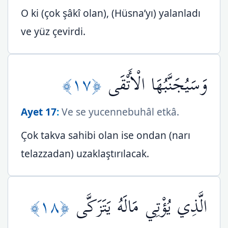
O ki (çok şâkî olan), (Hüsna’yı) yalanladı
ve yüz çevirdi.
﴿١٧﴾
وَسَيُجَنَّبُهَا الْأَتْقَى
Ayet 17
:
Ve se yucennebuhâl etkâ.
Çok takva sahibi olan ise ondan (narı
telazzadan) uzaklaştırılacak.
﴿١٨﴾
الَّذِي يُؤْتِي مَالَهُ يَتَزَكَّى