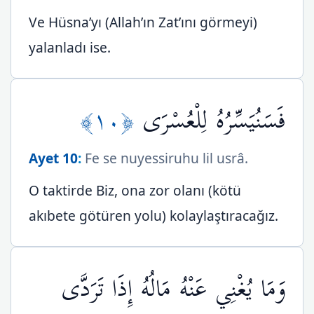
Ve Hüsna’yı (Allah’ın Zat’ını görmeyi)
yalanladı ise.
﴿١٠﴾
فَسَنُيَسِّرُهُ لِلْعُسْرَى
Ayet 10
:
Fe se nuyessiruhu lil usrâ.
O taktirde Biz, ona zor olanı (kötü
akıbete götüren yolu) kolaylaştıracağız.
وَمَا يُغْنِي عَنْهُ مَالُهُ إِذَا تَرَدَّى