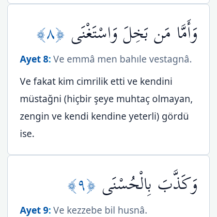
﴿٨﴾
وَأَمَّا مَن بَخِلَ وَاسْتَغْنَى
Ayet 8
:
Ve emmâ men bahıle vestagnâ.
Ve fakat kim cimrilik etti ve kendini
müstağni (hiçbir şeye muhtaç olmayan,
zengin ve kendi kendine yeterli) gördü
ise.
﴿٩﴾
وَكَذَّبَ بِالْحُسْنَى
Ayet 9
:
Ve kezzebe bil husnâ.