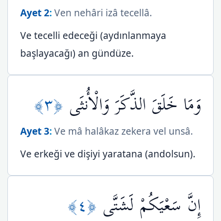
Ayet 2
:
Ven nehâri izâ tecellâ.
Ve tecelli edeceği (aydınlanmaya
başlayacağı) an gündüze.
﴿٣﴾
وَمَا خَلَقَ الذَّكَرَ وَالْأُنثَى
Ayet 3
:
Ve mâ halâkaz zekera vel unsâ.
Ve erkeği ve dişiyi yaratana (andolsun).
﴿٤﴾
إِنَّ سَعْيَكُمْ لَشَتَّى