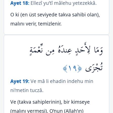
Ayet 18
:
Ellezî yu’tî mâlehu yetezekkâ.
O ki (en üst seviyede takva sahibi olan),
malını verir, temizlenir.
وَمَا لِأَحَدٍ عِندَهُ مِن نِّعْمَةٍ
﴿١٩﴾
تُجْزَى
Ayet 19
:
Ve mâ li ehadin indehu min
ni'metin tuczâ.
Ve (takva sahiplerinin), bir kimseye
(malını vermesi), O’nun (Allah’ın)