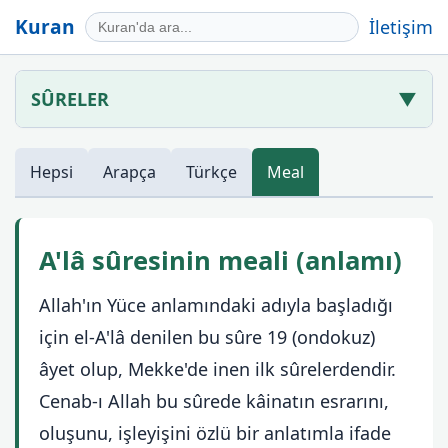
Kuran
İletişim
SÛRELER
▼
Hepsi
Arapça
Türkçe
Meal
A'lâ sûresinin meali (anlamı)
Allah'ın Yüce anlamındaki adıyla başladığı
için el-A'lâ denilen bu sûre 19 (ondokuz)
âyet olup, Mekke'de inen ilk sûrelerdendir.
Cenab-ı Allah bu sûrede kâinatın esrarını,
oluşunu, işleyişini özlü bir anlatımla ifade