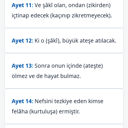
Ayet 11
:
Ve şâkî olan, ondan (zikirden)
içtinap edecek (kaçınıp zikretmeyecek).
Ayet 12
:
Ki o (şâkî), büyük ateşe atılacak.
Ayet 13
:
Sonra onun içinde (ateşte)
ölmez ve de hayat bulmaz.
Ayet 14
:
Nefsini tezkiye eden kimse
felâha (kurtuluşa) ermiştir.