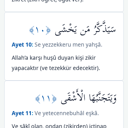
﴿١٠﴾
سَيَذَّكَّرُ مَن يَخْشَى
Ayet 10
:
Se yezzekkeru men yahşâ.
Allah’a karşı huşû duyan kişi zikir
yapacaktır (ve tezekkür edecektir).
﴿١١﴾
وَيَتَجَنَّبُهَا الْأَشْقَى
Ayet 11
:
Ve yetecennebuhâl eşkâ.
Ve şâkî olan, ondan (zikirden) içtinap