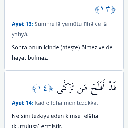
﴿١٣﴾
Ayet 13
:
Summe lâ yemûtu fîhâ ve lâ
yahyâ.
Sonra onun içinde (ateşte) ölmez ve de
hayat bulmaz.
﴿١٤﴾
قَدْ أَفْلَحَ مَن تَزَكَّى
Ayet 14
:
Kad efleha men tezekkâ.
Nefsini tezkiye eden kimse felâha
(kurtuluşa) ermiştir.