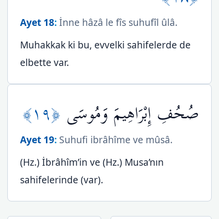
Ayet 18
:
İnne hâzâ le fîs suhufîl ûlâ.
Muhakkak ki bu, evvelki sahifelerde de
elbette var.
﴿١٩﴾
صُحُفِ إِبْرَاهِيمَ وَمُوسَى
Ayet 19
:
Suhufi ibrâhîme ve mûsâ.
(Hz.) İbrâhîm’in ve (Hz.) Musa’nın
sahifelerinde (var).