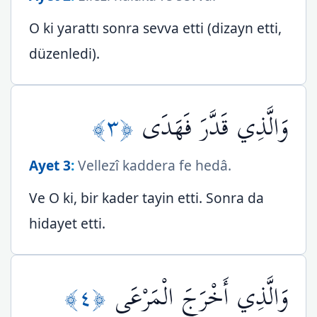
O ki yarattı sonra sevva etti (dizayn etti,
düzenledi).
﴿٣﴾
وَالَّذِي قَدَّرَ فَهَدَى
Ayet 3
:
Vellezî kaddera fe hedâ.
Ve O ki, bir kader tayin etti. Sonra da
hidayet etti.
﴿٤﴾
وَالَّذِي أَخْرَجَ الْمَرْعَى