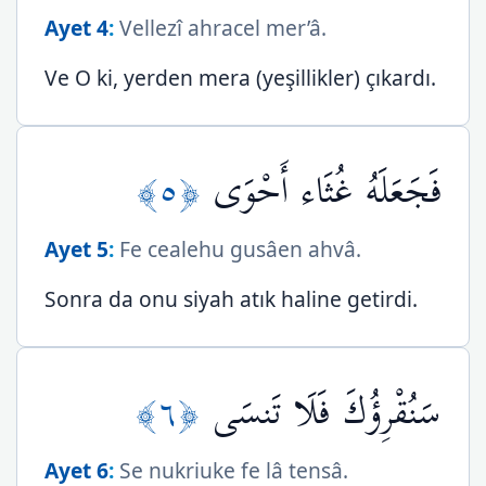
Ayet 4
:
Vellezî ahracel mer’â.
Ve O ki, yerden mera (yeşillikler) çıkardı.
﴿٥﴾
فَجَعَلَهُ غُثَاء أَحْوَى
Ayet 5
:
Fe cealehu gusâen ahvâ.
Sonra da onu siyah atık haline getirdi.
﴿٦﴾
سَنُقْرِؤُكَ فَلَا تَنسَى
Ayet 6
:
Se nukriuke fe lâ tensâ.