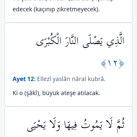
edecek (kaçınıp zikretmeyecek).
الَّذِي يَصْلَى النَّارَ الْكُبْرَى
﴿١٢﴾
Ayet 12
:
Ellezî yaslân nâral kubrâ.
Ki o (şâkî), büyük ateşe atılacak.
ثُمَّ لَا يَمُوتُ فِيهَا وَلَا يَحْيَى