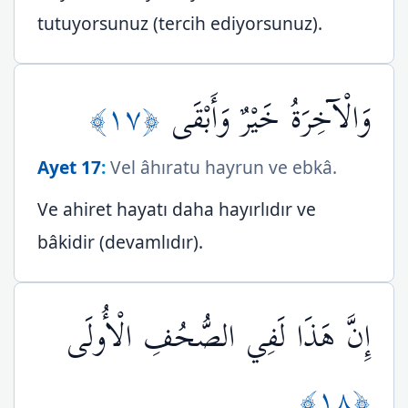
tutuyorsunuz (tercih ediyorsunuz).
﴿١٧﴾
وَالْآخِرَةُ خَيْرٌ وَأَبْقَى
Ayet 17
:
Vel âhıratu hayrun ve ebkâ.
Ve ahiret hayatı daha hayırlıdır ve
bâkidir (devamlıdır).
إِنَّ هَذَا لَفِي الصُّحُفِ الْأُولَى
﴿١٨﴾