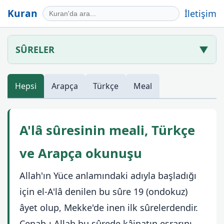
Kuran
İletişim
SÛRELER
▼
Hepsi
Arapça
Türkçe
Meal
A'lâ sûresinin meali, Türkçe
ve Arapça okunuşu
Allah'ın Yüce anlamındaki adıyla başladığı
için el-A'lâ denilen bu sûre 19 (ondokuz)
âyet olup, Mekke'de inen ilk sûrelerdendir.
Cenab-ı Allah bu sûrede kâinatın esrarını,