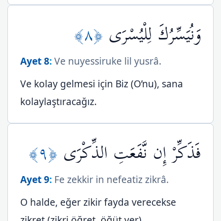
﴿٨﴾
وَنُيَسِّرُكَ لِلْيُسْرَى
Ayet 8
:
Ve nuyessiruke lil yusrâ.
Ve kolay gelmesi için Biz (O’nu), sana
kolaylaştıracağız.
﴿٩﴾
فَذَكِّرْ إِن نَّفَعَتِ الذِّكْرَى
Ayet 9
:
Fe zekkir in nefeatiz zikrâ.
O halde, eğer zikir fayda verecekse
zikret (zikri öğret, öğüt ver).