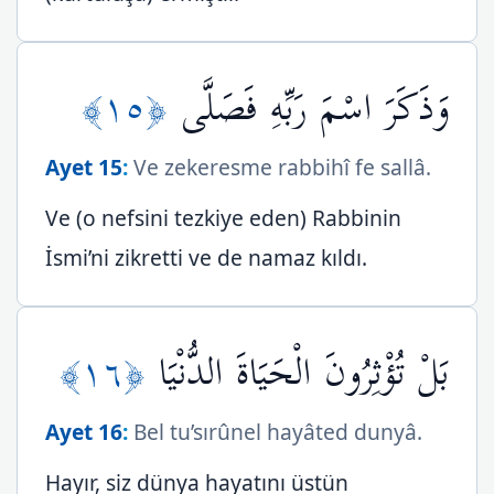
﴿١٥﴾
وَذَكَرَ اسْمَ رَبِّهِ فَصَلَّى
Ayet 15
:
Ve zekeresme rabbihî fe sallâ.
Ve (o nefsini tezkiye eden) Rabbinin
İsmi’ni zikretti ve de namaz kıldı.
﴿١٦﴾
بَلْ تُؤْثِرُونَ الْحَيَاةَ الدُّنْيَا
Ayet 16
:
Bel tu’sırûnel hayâted dunyâ.
Hayır, siz dünya hayatını üstün