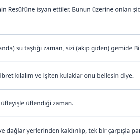
in Resûl’üne isyan ettiler. Bunun üzerine onları şi
da) su taştığı zaman, sizi (akıp giden) gemide Biz
ibret kılalım ve işiten kulaklar onu bellesin diye.
r üfleyişle üflendiği zaman.
e dağlar yerlerinden kaldırılıp, tek bir çarpışla p