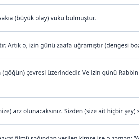
 vakıa (büyük olay) vuku bulmuştur.
ır. Artık o, izin günü zaafa uğramıştır (dengesi b
(göğün) çevresi üzerindedir. Ve izin günü Rabbini
.
ze) arz olunacaksınız. Sizden (size ait hiçbir şey) s
ayat filmi) sağından verilen kimse ise o zaman: “Al