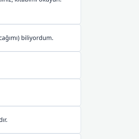
cağımı) biliyordum.
ır.