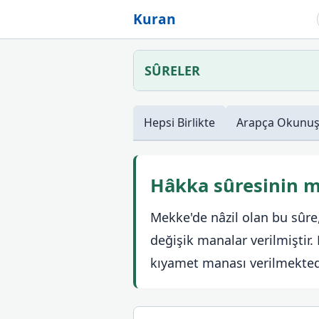
Kuran
SÛRELER
Hepsi
Birlikte
Arapça
Okunu
Hâkka sûresinin m
Mekke'de nâzil olan bu sûre, 
değişik manalar verilmiştir
kıyamet manası verilmekted