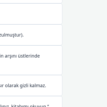
ozulmuştur).
n arşını üstlerinde
ır olarak gizli kalmaz.
ınız, kitabımı okuyun.”