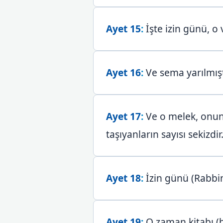
Ayet 15
:
İşte izin günü, o
Ayet 16
:
Ve sema yarılmışt
Ayet 17
:
Ve o melek, onun 
taşıyanların sayısı sekizdir
Ayet 18
:
İzin günü (Rabbini
Ayet 19
:
O zaman kitabı (h