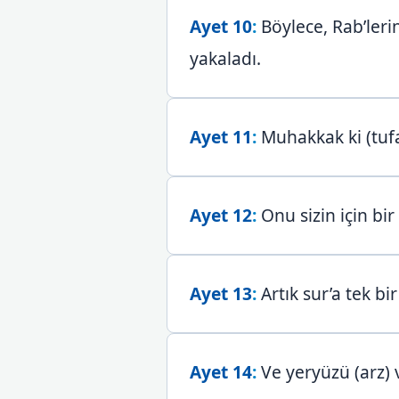
Ayet 10
:
Böylece, Rab’lerin
yakaladı.
Ayet 11
:
Muhakkak ki (tufan
Ayet 12
:
Onu sizin için bir 
Ayet 13
:
Artık sur’a tek bi
Ayet 14
:
Ve yeryüzü (arz) v