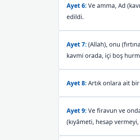
Ayet 6
:
Ve amma, Ad (kavmi)
edildi.
Ayet 7
:
(Allah), onu (fırtı
kavmi orada, içi boş hurma
Ayet 8
:
Artık onlara ait bi
Ayet 9
:
Ve firavun ve ondan
(kıyâmeti, hesap vermeyi, 