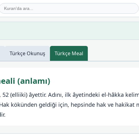
ş
Türkçe
Okunuş
Türkçe
Meal
eali (anlamı)
52 (elliiki) âyettir. Adını, ilk âyetindeki el-hâkka ke
. Hak kökünden geldiği için, hepsinde hak ve hakikat 
ir.