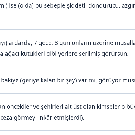
 ise (o da) bu sebeple şiddetli dondurucu, azgın e
nayı) ardarda, 7 gece, 8 gün onların üzerine musall
 ağacı kütükleri gibi yerlere serilmiş görürsün.
r bakiye (geriye kalan bir şey) var mı, görüyor mu
 öncekiler ve şehirleri alt üst olan kimseler o büy
ceza görmeyi inkâr etmişlerdi).