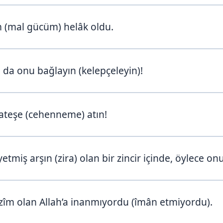
 (mal gücüm) helâk oldu.
da onu bağlayın (kelepçeleyin)!
ateşe (cehenneme) atın!
tmiş arşın (zira) olan bir zincir içinde, öylece o
zîm olan Allah’a inanmıyordu (îmân etmiyordu).