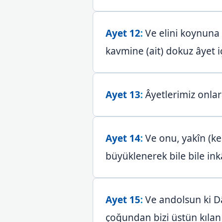
Ayet 12
:
Ve elini koynuna 
kavmine (ait) dokuz âyet i
Ayet 13
:
Âyetlerimiz onlar
Ayet 14
:
Ve onu, yakîn (kes
büyüklenerek bile bile inkâ
Ayet 15
:
Ve andolsun ki Dâv
çoğundan bizi üstün kılan 