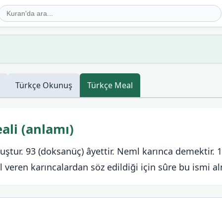
ş
Türkçe
Okunuş
Türkçe
Meal
ali (anlamı)
uştur. 93 (doksanüç) âyettir. Neml karınca demektir. 
veren karıncalardan söz edildiği için sûre bu ismi alm