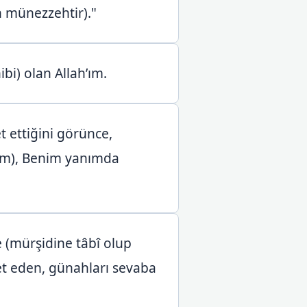
n münezzehtir)."
i) olan Allah’ım.
t ettiğini görünce,
im), Benim yanımda
 (mürşidine tâbî olup
et eden, günahları sevaba