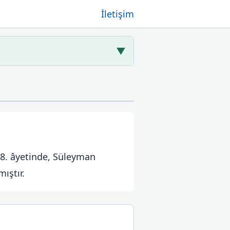
İletişim
▼
18. âyetinde, Süleyman
ıştır.