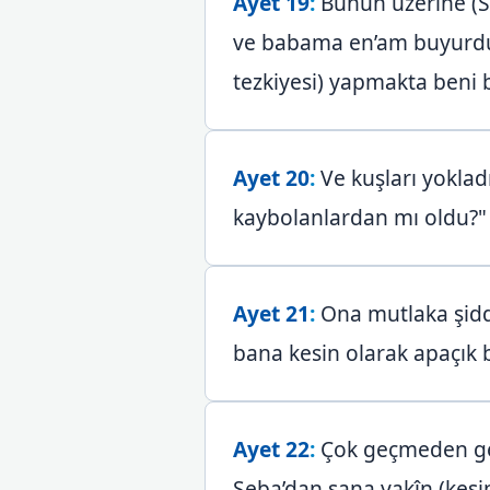
Ayet 19
:
Bunun üzerine (S
ve babama en’am buyurduğ
tezkiyesi) yapmakta beni ba
Ayet 20
:
Ve kuşları yoklad
kaybolanlardan mı oldu?" 
Ayet 21
:
Ona mutlaka şidd
bana kesin olarak apaçık bi
Ayet 22
:
Çok geçmeden geld
Seba’dan sana yakîn (kesin