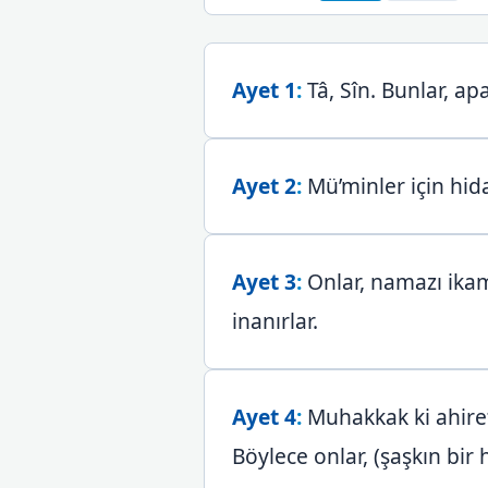
Ayet 1
:
Tâ, Sîn. Bunlar, apa
Ayet 2
:
Mü’minler için hida
Ayet 3
:
Onlar, namazı ikame
inanırlar.
Ayet 4
:
Muhakkak ki ahiret
Böylece onlar, (şaşkın bir 