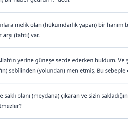
nlara melik olan (hükümdarlık yapan) bir hanım
arşı (tahtı) var.
lah’ın yerine güneşe secde ederken buldum. Ve şe
’ın) sebîlinden (yolundan) men etmiş. Bu sebeple o
saklı olanı (meydana) çıkaran ve sizin sakladığını
etmezler?