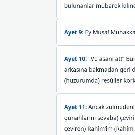
bulunanlar mübarek kılınd
Ayet 9
:
Ey Musa! Muhakkak 
Ayet 10
:
"Ve asanı at!" Bun
arkasına bakmadan geri d
(huzurumda) resûller kork
Ayet 11
:
Ancak zulmedenler
günahlarını sevaba) çevir
çeviren) Rahîm’im (Rahîm 