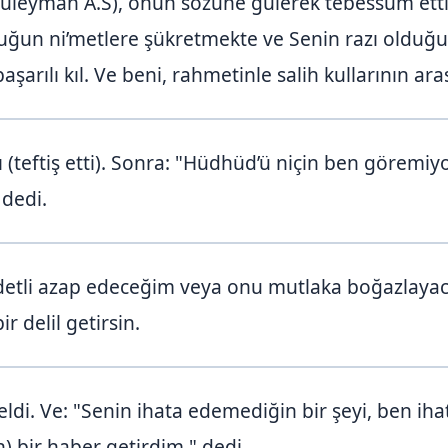
üleyman A.S), onun sözüne gülerek tebessüm etti
un ni’metlere şükretmekte ve Senin razı olduğun
şarılı kıl. Ve beni, rahmetinle salih kullarının aras
ı (teftiş etti). Sonra: "Hüdhüd’ü niçin ben göremi
dedi.
etli azap edeceğim veya onu mutlaka boğazlayac
r delil getirsin.
i. Ve: "Senin ihata edemediğin bir şeyi, ben iha
) bir haber getirdim." dedi.