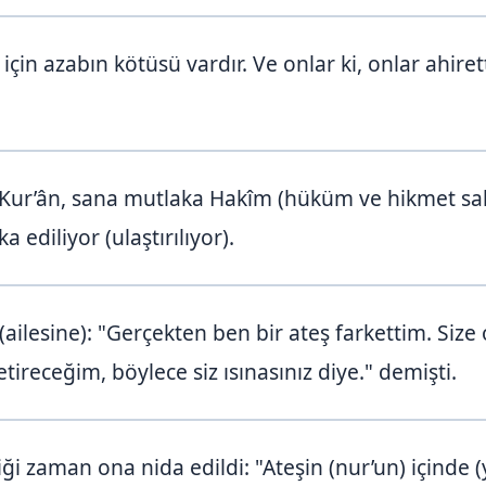
r için azabın kötüsü vardır. Ve onlar ki, onlar ahir
Kur’ân, sana mutlaka Hakîm (hüküm ve hikmet sahi
a ediliyor (ulaştırılıyor).
(ailesine): "Gerçekten ben bir ateş farkettim. Size
tireceğim, böylece siz ısınasınız diye." demişti.
ği zaman ona nida edildi: "Ateşin (nur’un) içinde 