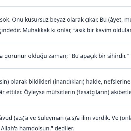
sok. Onu kusursuz beyaz olarak çıkar. Bu (âyet, m
çindedir. Muhakkak ki onlar, fasık bir kavim oldular
a görünür olduğu zaman; "Bu apaçık bir sihirdir." 
in) olarak bildikleri (inandıkları) halde, nefsleri
r ettiler. Öyleyse müfsitlerin (fesatçıların) akıbet
ud (a.s)’a ve Süleyman (a.s)’a ilim verdik. Ve (onl
Allah’a hamdolsun." dediler.