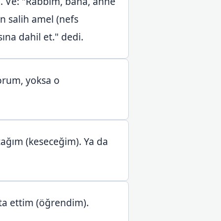
. Ve: "Rabbim, bana, anne
 salih amel (nefs
ına dahil et." dedi.
yorum, yoksa o
ağım (keseceğim). Ya da
ta ettim (öğrendim).