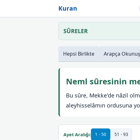
Kuran
SÛRELER
Hepsi
Birlikte
Arapça
Okunu
Neml sûresinin me
Bu sûre, Mekke'de nâzil olm
aleyhisselâmın ordusuna yol 
1 - 50
51 - 93
Ayet Aralığı: