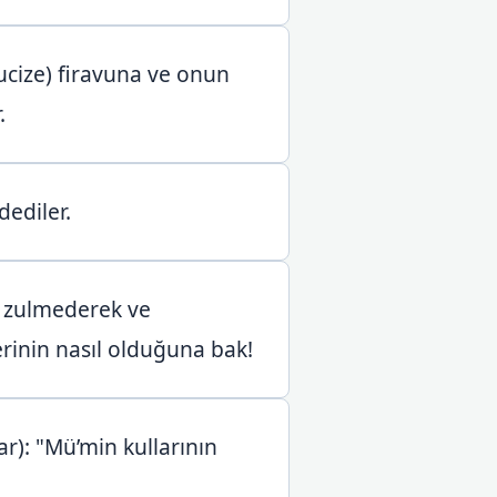
ucize) firavuna ve onun
.
dediler.
ne zulmederek ve
lerinin nasıl olduğuna bak!
ar): "Mü’min kullarının