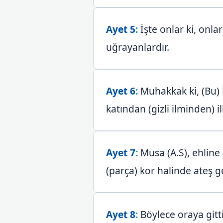
Ayet 5
:
İşte onlar ki, onla
uğrayanlardır.
Ayet 6
:
Muhakkak ki, (Bu) 
katından (gizli ilminden) ilk
Ayet 7
:
Musa (A.S), ehline 
(parça) kor halinde ateş ge
Ayet 8
:
Böylece oraya gitti