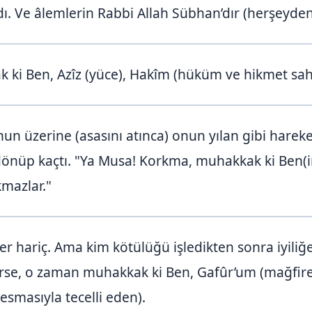
ı. Ve âlemlerin Rabbi Allah Sübhan’dır (herşeyde
ki Ben, Azîz (yüce), Hakîm (hüküm ve hikmet sahib
un üzerine (asasını atınca) onun yılan gibi hareke
önüp kaçtı. "Ya Musa! Korkma, muhakkak ki Ben(
mazlar."
 hariç. Ama kim kötülüğü işledikten sonra iyiliğe
irse, o zaman muhakkak ki Ben, Gafûr’um (mağfir
esmasıyla tecelli eden).