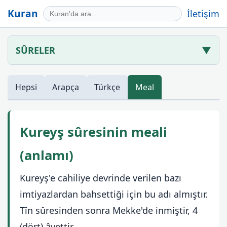
Kuran
İletişim
SÛRELER
▼
Hepsi
Arapça
Türkçe
Meal
Kureyş sûresinin meali
(anlamı)
Kureyş'e cahiliye devrinde verilen bazı
imtiyazlardan bahsettiği için bu adı almıştır.
Tîn sûresinden sonra Mekke'de inmiştir, 4
(dört) âyettir.