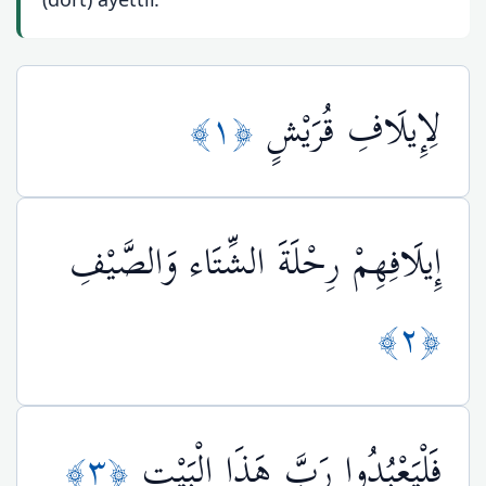
﴿١﴾
لِإِيلَافِ قُرَيْشٍ
إِيلَافِهِمْ رِحْلَةَ الشِّتَاء وَالصَّيْفِ
﴿٢﴾
﴿٣﴾
فَلْيَعْبُدُوا رَبَّ هَذَا الْبَيْتِ