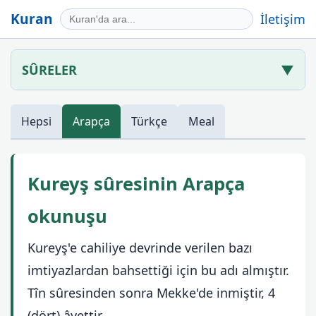
Kuran
İletişim
SÛRELER
▼
Hepsi
Arapça
Türkçe
Meal
Kureyş sûresinin Arapça
okunuşu
Kureyş'e cahiliye devrinde verilen bazı
imtiyazlardan bahsettiği için bu adı almıştır.
Tîn sûresinden sonra Mekke'de inmiştir, 4
(dört) âyettir.