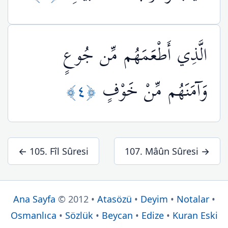
الَّذِي أَطْعَمَهُم مِّن جُوعٍ
﴿٤﴾
وَآمَنَهُم مِّنْ خَوْفٍ
← 105. Fîl Sûresi
107. Mâûn Sûresi →
Ana Sayfa
© 2012 •
Atasözü
•
Deyim
•
Notalar
•
Osmanlıca
•
Sözlük
•
Beycan
•
Edize
•
Kuran Eski