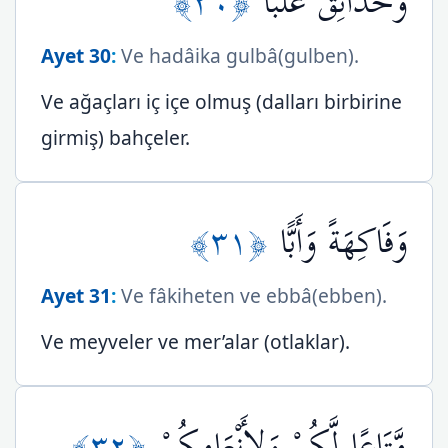
﴿٣٠﴾
وَحَدَائِقَ غُلْبًا
Ayet 30
:
Ve hadâika gulbâ(gulben).
Ve ağaçları iç içe olmuş (dalları birbirine
girmiş) bahçeler.
﴿٣١﴾
وَفَاكِهَةً وَأَبًّا
Ayet 31
:
Ve fâkiheten ve ebbâ(ebben).
Ve meyveler ve mer’alar (otlaklar).
﴿٣٢﴾
مَّتَاعًا لَّكُمْ وَلِأَنْعَامِكُمْ