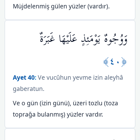
Müjdelenmiş gülen yüzler (vardır).
وَوُجُوهٌ يَوْمَئِذٍ عَلَيْهَا غَبَرَةٌ
﴿٤٠﴾
Ayet 40
:
Ve vucûhun yevme izin aleyhâ
gaberatun.
Ve o gün (izin günü), üzeri tozlu (toza
toprağa bulanmış) yüzler vardır.