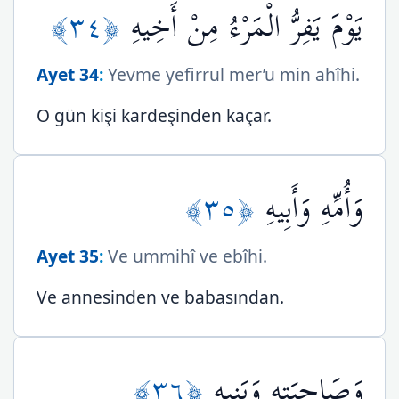
﴿٣٤﴾
يَوْمَ يَفِرُّ الْمَرْءُ مِنْ أَخِيهِ
Ayet 34
:
Yevme yefirrul mer’u min ahîhi.
O gün kişi kardeşinden kaçar.
﴿٣٥﴾
وَأُمِّهِ وَأَبِيهِ
Ayet 35
:
Ve ummihî ve ebîhi.
Ve annesinden ve babasından.
﴿٣٦﴾
وَصَاحِبَتِهِ وَبَنِيهِ