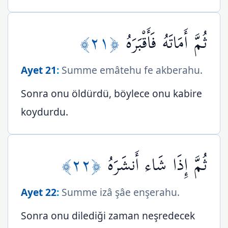
﴿٢١﴾
ثُمَّ أَمَاتَهُ فَأَقْبَرَهُ
Ayet 21
:
Summe emâtehu fe akberahu.
Sonra onu öldürdü, böylece onu kabire
koydurdu.
﴿٢٢﴾
ثُمَّ إِذَا شَاء أَنشَرَهُ
Ayet 22
:
Summe izâ şâe enşerahu.
Sonra onu dilediği zaman neşredecek