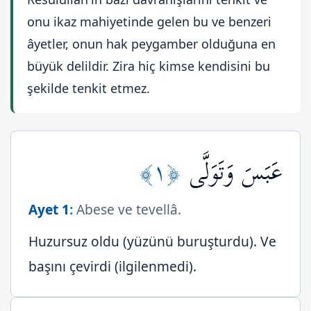
onu ikaz mahiyetinde gelen bu ve benzeri
âyetler, onun hak peygamber olduğuna en
büyük delildir. Zira hiç kimse kendisini bu
şekilde tenkit etmez.
﴿١﴾
عَبَسَ وَتَوَلَّى
Ayet 1
:
Abese ve tevellâ.
Huzursuz oldu (yüzünü buruşturdu). Ve
başını çevirdi (ilgilenmedi).