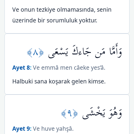
Ve onun tezkiye olmamasında, senin
üzerinde bir sorumluluk yoktur.
﴿٨﴾
وَأَمَّا مَن جَاءكَ يَسْعَى
Ayet 8
:
Ve emmâ men câeke yes’â.
Halbuki sana koşarak gelen kimse.
﴿٩﴾
وَهُوَ يَخْشَى
Ayet 9
:
Ve huve yahşâ.