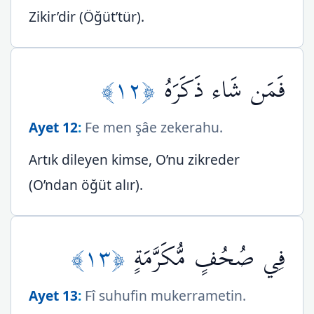
Zikir’dir (Öğüt’tür).
﴿١٢﴾
فَمَن شَاء ذَكَرَهُ
Ayet 12
:
Fe men şâe zekerahu.
Artık dileyen kimse, O’nu zikreder
(O’ndan öğüt alır).
﴿١٣﴾
فِي صُحُفٍ مُّكَرَّمَةٍ
Ayet 13
:
Fî suhufin mukerrametin.