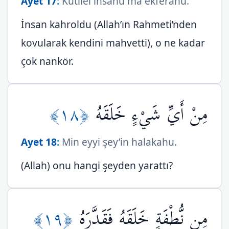
Ayet 17
:
Kutilel insânu mâ ekferahu.
İnsan kahroldu (Allah’ın Rahmeti’nden
kovularak kendini mahvetti), o ne kadar
çok nankör.
﴿١٨﴾
مِنْ أَيِّ شَيْءٍ خَلَقَهُ
Ayet 18
:
Min eyyi şey’in halakahu.
(Allah) onu hangi şeyden yarattı?
﴿١٩﴾
مِن نُّطْفَةٍ خَلَقَهُ فَقَدَّرَهُ