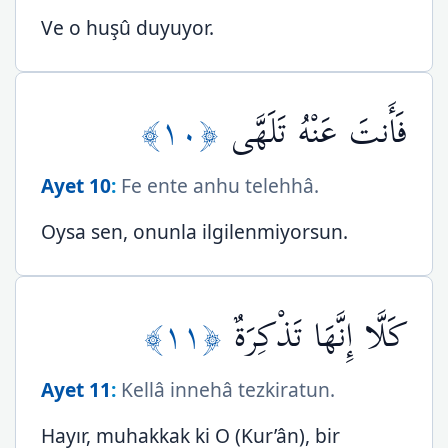
Ve o huşû duyuyor.
﴿١٠﴾
فَأَنتَ عَنْهُ تَلَهَّى
Ayet 10
:
Fe ente anhu telehhâ.
Oysa sen, onunla ilgilenmiyorsun.
﴿١١﴾
كَلَّا إِنَّهَا تَذْكِرَةٌ
Ayet 11
:
Kellâ innehâ tezkiratun.
Hayır, muhakkak ki O (Kur’ân), bir