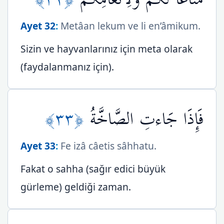
Ayet 32
:
Metâan lekum ve li en’âmikum.
Sizin ve hayvanlarınız için meta olarak
(faydalanmanız için).
﴿٣٣﴾
فَإِذَا جَاءتِ الصَّاخَّةُ
Ayet 33
:
Fe izâ câetis sâhhatu.
Fakat o sahha (sağır edici büyük
gürleme) geldiği zaman.