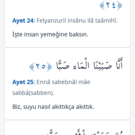
﴿٢٤﴾
Ayet 24
:
Felyanzuril insânu ilâ taâmihî.
İşte insan yemeğine baksın.
﴿٢٥﴾
أَنَّا صَبَبْنَا الْمَاء صَبًّا
Ayet 25
:
Ennâ sabebnâl mâe
sabbâ(sabben).
Biz, suyu nasıl akıttıkça akıttık.