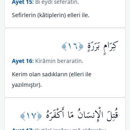
Ayet 15
:
Bi eydî seferatin.
Sefirlerin (kâtiplerin) elleri ile.
﴿١٦﴾
كِرَامٍ بَرَرَةٍ
Ayet 16
:
Kirâmin beraratin.
Kerim olan sadıkların (elleri ile
yazılmıştır).
﴿١٧﴾
قُتِلَ الْإِنسَانُ مَا أَكْفَرَهُ