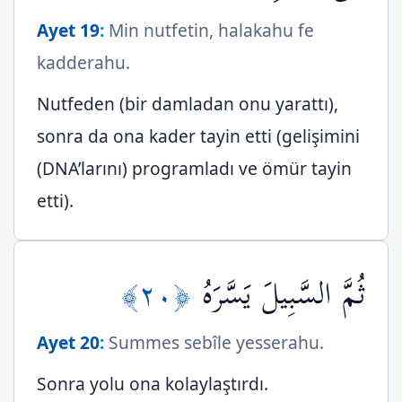
Ayet 19
:
Min nutfetin, halakahu fe
kadderahu.
Nutfeden (bir damladan onu yarattı),
sonra da ona kader tayin etti (gelişimini
(DNA’larını) programladı ve ömür tayin
etti).
﴿٢٠﴾
ثُمَّ السَّبِيلَ يَسَّرَهُ
Ayet 20
:
Summes sebîle yesserahu.
Sonra yolu ona kolaylaştırdı.