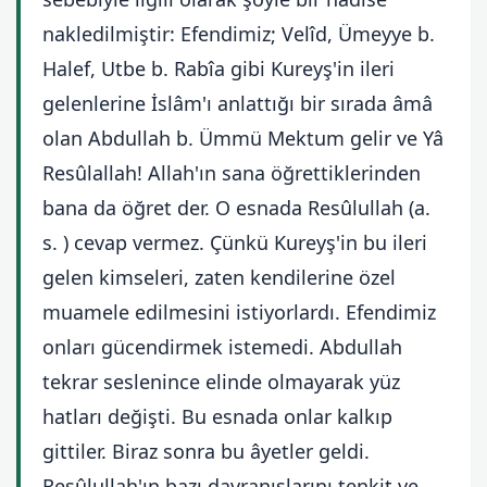
nakledilmiştir: Efendimiz; Velîd, Ümeyye b.
Halef, Utbe b. Rabîa gibi Kureyş'in ileri
gelenlerine İslâm'ı anlattığı bir sırada âmâ
olan Abdullah b. Ümmü Mektum gelir ve Yâ
Resûlallah! Allah'ın sana öğrettiklerinden
bana da öğret der. O esnada Resûlullah (a.
s. ) cevap vermez. Çünkü Kureyş'in bu ileri
gelen kimseleri, zaten kendilerine özel
muamele edilmesini istiyorlardı. Efendimiz
onları gücendirmek istemedi. Abdullah
tekrar seslenince elinde olmayarak yüz
hatları değişti. Bu esnada onlar kalkıp
gittiler. Biraz sonra bu âyetler geldi.
Resûlullah'ın bazı davranışlarını tenkit ve