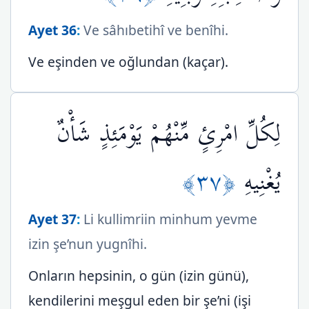
Ayet 36
:
Ve sâhıbetihî ve benîhi.
Ve eşinden ve oğlundan (kaçar).
لِكُلِّ امْرِئٍ مِّنْهُمْ يَوْمَئِذٍ شَأْنٌ
﴿٣٧﴾
يُغْنِيهِ
Ayet 37
:
Li kullimriin minhum yevme
izin şe’nun yugnîhi.
Onların hepsinin, o gün (izin günü),
kendilerini meşgul eden bir şe’ni (işi