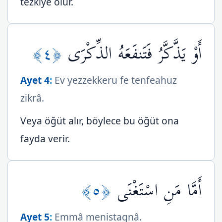
tezkiye olur.
﴿٤﴾
أَوْ يَذَّكَّرُ فَتَنفَعَهُ الذِّكْرَى
Ayet 4
:
Ev yezzekkeru fe tenfeahuz
zikrâ.
Veya öğüt alır, böylece bu öğüt ona
fayda verir.
﴿٥﴾
أَمَّا مَنِ اسْتَغْنَى
Ayet 5
:
Emmâ menistagnâ.