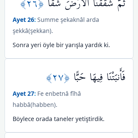
﴿٢٦﴾
ثُمَّ شَقَقْنَا الْأَرْضَ شَقًّا
Ayet 26
:
Summe şekaknâl arda
şekkâ(şekkan).
Sonra yeri öyle bir yarışla yardık ki.
﴿٢٧﴾
فَأَنبَتْنَا فِيهَا حَبًّا
Ayet 27
:
Fe enbetnâ fîhâ
habbâ(habben).
Böylece orada taneler yetiştirdik.