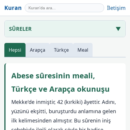
Kuran
İletişim
SÛRELER
▼
Hepsi
Arapça
Türkçe
Meal
Abese sûresinin meali,
Türkçe ve Arapça okunuşu
Mekke'de inmiştir, 42 (kırkiki) âyettir. Adını,
yüzünü ekşitti, buruşturdu anlamına gelen
ilk kelimesinden almıştır. Bu sûrenin iniş
sebebiyle ilgili olarak şöyle bir hadise