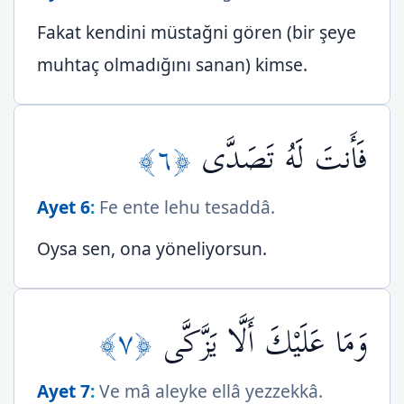
Fakat kendini müstağni gören (bir şeye
muhtaç olmadığını sanan) kimse.
﴿٦﴾
فَأَنتَ لَهُ تَصَدَّى
Ayet 6
:
Fe ente lehu tesaddâ.
Oysa sen, ona yöneliyorsun.
﴿٧﴾
وَمَا عَلَيْكَ أَلَّا يَزَّكَّى
Ayet 7
:
Ve mâ aleyke ellâ yezzekkâ.