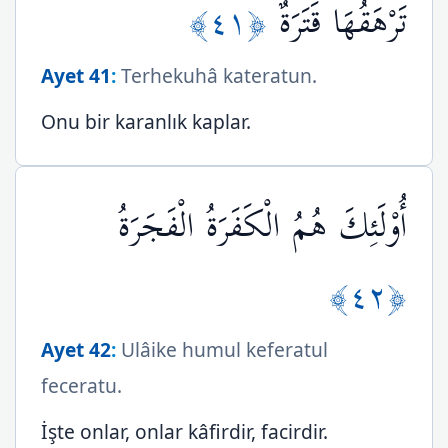
﴿٤١﴾
تَرْهَقُهَا قَتَرَةٌ
Ayet 41
:
Terhekuhâ kateratun.
Onu bir karanlık kaplar.
أُوْلَئِكَ هُمُ الْكَفَرَةُ الْفَجَرَةُ
﴿٤٢﴾
Ayet 42
:
Ulâike humul keferatul
feceratu.
İşte onlar, onlar kâfirdir, facirdir.