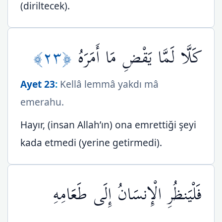
(diriltecek).
﴿٢٣﴾
كَلَّا لَمَّا يَقْضِ مَا أَمَرَهُ
Ayet 23
:
Kellâ lemmâ yakdı mâ
emerahu.
Hayır, (insan Allah’ın) ona emrettiği şeyi
kada etmedi (yerine getirmedi).
فَلْيَنظُرِ الْإِنسَانُ إِلَى طَعَامِهِ