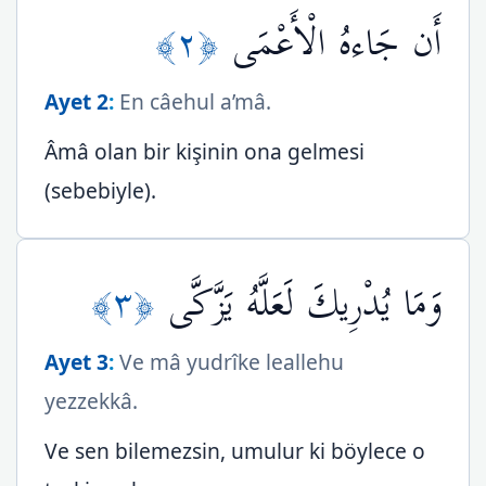
﴿٢﴾
أَن جَاءهُ الْأَعْمَى
Ayet 2
:
En câehul a’mâ.
Âmâ olan bir kişinin ona gelmesi
(sebebiyle).
﴿٣﴾
وَمَا يُدْرِيكَ لَعَلَّهُ يَزَّكَّى
Ayet 3
:
Ve mâ yudrîke leallehu
yezzekkâ.
Ve sen bilemezsin, umulur ki böylece o