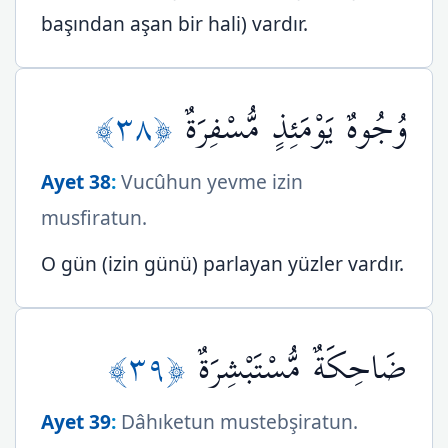
başından aşan bir hali) vardır.
﴿٣٨﴾
وُجُوهٌ يَوْمَئِذٍ مُّسْفِرَةٌ
Ayet 38
:
Vucûhun yevme izin
musfiratun.
O gün (izin günü) parlayan yüzler vardır.
﴿٣٩﴾
ضَاحِكَةٌ مُّسْتَبْشِرَةٌ
Ayet 39
:
Dâhıketun mustebşiratun.