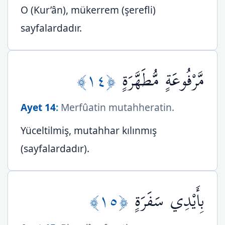
O (Kur’ân), mükerrem (şerefli)
sayfalardadır.
﴿١٤﴾
مَّرْفُوعَةٍ مُّطَهَّرَةٍ
Ayet 14
:
Merfûatin mutahheratin.
Yüceltilmiş, mutahhar kılınmış
(sayfalardadır).
﴿١٥﴾
بِأَيْدِي سَفَرَةٍ