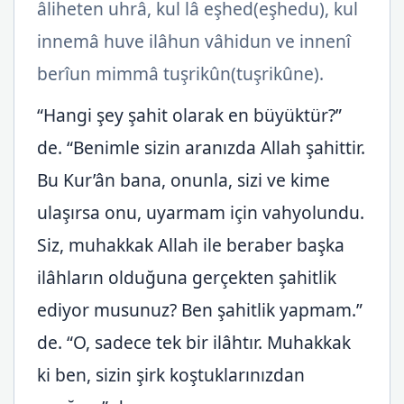
âliheten uhrâ, kul lâ eşhed(eşhedu), kul
innemâ huve ilâhun vâhidun ve innenî
berîun mimmâ tuşrikûn(tuşrikûne).
“Hangi şey şahit olarak en büyüktür?”
de. “Benimle sizin aranızda Allah şahittir.
Bu Kur’ân bana, onunla, sizi ve kime
ulaşırsa onu, uyarmam için vahyolundu.
Siz, muhakkak Allah ile beraber başka
ilâhların olduğuna gerçekten şahitlik
ediyor musunuz? Ben şahitlik yapmam.”
de. “O, sadece tek bir ilâhtır. Muhakkak
ki ben, sizin şirk koştuklarınızdan