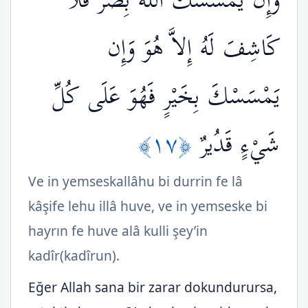
وَإِن يَمْسَسْكَ اللّهُ بِضُرٍّ فَلاَ
كَاشِفَ لَهُ إِلاَّ هُوَ وَإِن
يَمْسَسْكَ بِخَيْرٍ فَهُوَ عَلَى كُلِّ
﴿١٧﴾
شَيْءٍ قَدُيرٌ
Ve in yemseskallâhu bi durrin fe lâ
kâşife lehu illâ huve, ve in yemseske bi
hayrın fe huve alâ kulli şey’in
kadîr(kadîrun).
Eğer Allah sana bir zarar dokundurursa,