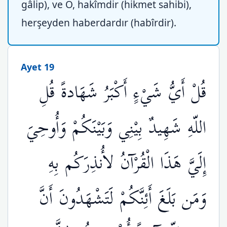
gâlip), ve O, hakîmdir (hikmet sahibi),
herşeyden haberdardır (habîrdir).
Ayet 19
قُلْ أَيُّ شَيْءٍ أَكْبَرُ شَهَادةً قُلِ
اللّهِ شَهِيدٌ بِيْنِي وَبَيْنَكُمْ وَأُوحِيَ
إِلَيَّ هَذَا الْقُرْآنُ لأُنذِرَكُم بِهِ
وَمَن بَلَغَ أَئِنَّكُمْ لَتَشْهَدُونَ أَنَّ