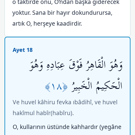
o taktirde onu, O’ndan başka giderecek
yoktur. Sana bir hayır dokundurursa,
artık O, herşeye kaadirdir.
Ayet 18
وَهُوَ الْقَاهِرُ فَوْقَ عِبَادِهِ وَهُوَ
﴿١٨﴾
الْحَكِيمُ الْخَبِيرُ
Ve huvel kâhiru fevka ıbâdihî, ve huvel
hakîmul habîr(habîru).
O, kullarının üstünde kahhardır (yegâne