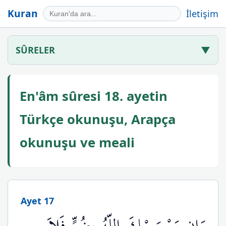
Kuran
İletişim
SÛRELER
▼
En'âm sûresi 18. ayetin
Türkçe okunuşu, Arapça
okunuşu ve meali
Ayet 17