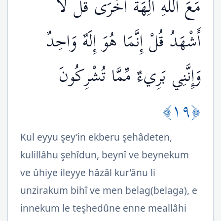
مَعَ اللّهِ آلِهَةً أُخْرَى قُل لاَّ
أَشْهَدُ قُلْ إِنَّمَا هُوَ إِلَهٌ وَاحِدٌ
وَإِنَّنِي بَرِيءٌ مِّمَّا تُشْرِكُونَ
﴿١٩﴾
Kul eyyu şey’in ekberu şehâdeten,
kulillâhu şehîdun, beynî ve beynekum
ve ûhiye ileyye hâzâl kur’ânu li
unzirakum bihî ve men belag(belaga), e
innekum le teşhedûne enne meallâhi