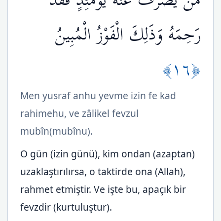
مَّن يُصْرَفْ عَنْهُ يَوْمَئِذٍ فَقَدْ
رَحِمَهُ وَذَلِكَ الْفَوْزُ الْمُبِينُ
﴿١٦﴾
Men yusraf anhu yevme izin fe kad
rahimehu, ve zâlikel fevzul
mubîn(mubînu).
O gün (izin günü), kim ondan (azaptan)
uzaklaştırılırsa, o taktirde ona (Allah),
rahmet etmiştir. Ve işte bu, apaçık bir
fevzdir (kurtuluştur).