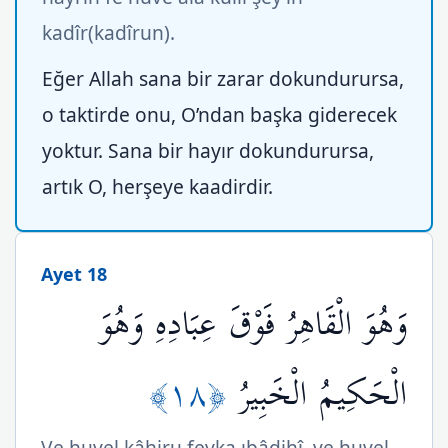
kadîr(kadîrun).
Eğer Allah sana bir zarar dokundurursa,
o taktirde onu, O’ndan başka giderecek
yoktur. Sana bir hayır dokundurursa,
artık O, herşeye kaadirdir.
Ayet 18
وَهُوَ الْقَاهِرُ فَوْقَ عِبَادِهِ وَهُوَ
﴿١٨﴾
الْحَكِيمُ الْخَبِيرُ
Ve huvel kâhiru fevka ıbâdihî, ve huvel