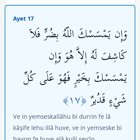
Ayet 17
وَإِن يَمْسَسْكَ اللّهُ بِضُرٍّ فَلاَ
كَاشِفَ لَهُ إِلاَّ هُوَ وَإِن
يَمْسَسْكَ بِخَيْرٍ فَهُوَ عَلَى كُلِّ
﴿١٧﴾
شَيْءٍ قَدُيرٌ
Ve in yemseskallâhu bi durrin fe lâ
kâşife lehu illâ huve, ve in yemseske bi
hayrın fe huve alâ kulli şey’in