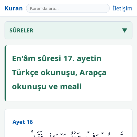
Kuran
İletişim
SÛRELER
▼
En'âm sûresi 17. ayetin
Türkçe okunuşu, Arapça
okunuşu ve meali
Ayet 16