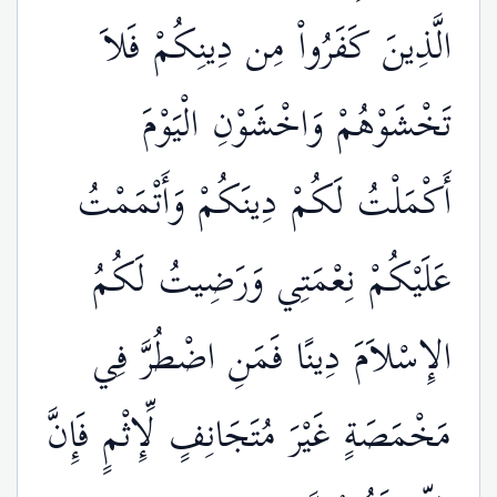
الَّذِينَ كَفَرُواْ مِن دِينِكُمْ فَلاَ
تَخْشَوْهُمْ وَاخْشَوْنِ الْيَوْمَ
أَكْمَلْتُ لَكُمْ دِينَكُمْ وَأَتْمَمْتُ
عَلَيْكُمْ نِعْمَتِي وَرَضِيتُ لَكُمُ
الإِسْلاَمَ دِينًا فَمَنِ اضْطُرَّ فِي
مَخْمَصَةٍ غَيْرَ مُتَجَانِفٍ لِّإِثْمٍ فَإِنَّ