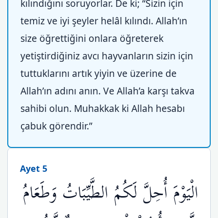
kılındığını soruyorlar. De ki; “Sizin için
temiz ve iyi şeyler helâl kılındı. Allah’ın
size öğrettiğini onlara öğreterek
yetiştirdiğiniz avcı hayvanların sizin için
tuttuklarını artık yiyin ve üzerine de
Allah’ın adını anın. Ve Allah’a karşı takva
sahibi olun. Muhakkak ki Allah hesabı
çabuk görendir.”
Ayet 5
الْيَوْمَ أُحِلَّ لَكُمُ الطَّيِّبَاتُ وَطَعَامُ