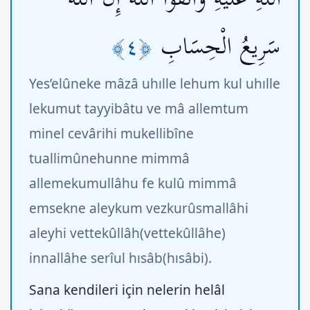
﴿٤﴾
سَرِيعُ الْحِسَابِ
Yes’elûneke mâzâ uhılle lehum kul uhılle
lekumut tayyibâtu ve mâ allemtum
minel cevârihi mukellibîne
tuallimûnehunne mimmâ
allemekumullâhu fe kulû mimmâ
emsekne aleykum vezkurûsmallâhi
aleyhi vettekûllâh(vettekûllâhe)
innallâhe serîul hısâb(hısâbi).
Sana kendileri için nelerin helâl