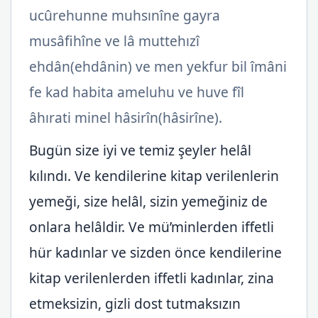
ucûrehunne muhsınîne gayra
musâfihîne ve lâ muttehızî
ehdân(ehdânin) ve men yekfur bil îmâni
fe kad habita ameluhu ve huve fîl
âhırati minel hâsirîn(hâsirîne).
Bugün size iyi ve temiz şeyler helâl
kılındı. Ve kendilerine kitap verilenlerin
yemeği, size helâl, sizin yemeğiniz de
onlara helâldir. Ve mü’minlerden iffetli
hür kadınlar ve sizden önce kendilerine
kitap verilenlerden iffetli kadınlar, zina
etmeksizin, gizli dost tutmaksızın