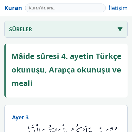
Kuran
İletişim
SÛRELER
▼
Mâide sûresi 4. ayetin Türkçe
okunuşu, Arapça okunuşu ve
meali
Ayet 3