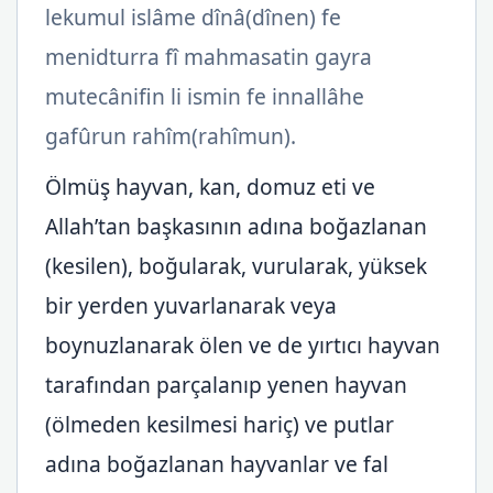
lekumul islâme dînâ(dînen) fe
menidturra fî mahmasatin gayra
mutecânifin li ismin fe innallâhe
gafûrun rahîm(rahîmun).
Ölmüş hayvan, kan, domuz eti ve
Allah’tan başkasının adına boğazlanan
(kesilen), boğularak, vurularak, yüksek
bir yerden yuvarlanarak veya
boynuzlanarak ölen ve de yırtıcı hayvan
tarafından parçalanıp yenen hayvan
(ölmeden kesilmesi hariç) ve putlar
adına boğazlanan hayvanlar ve fal