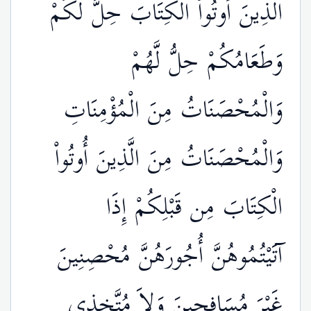
الَّذِينَ أُوتُواْ الْكِتَابَ حِلٌّ لَّكُمْ
وَطَعَامُكُمْ حِلُّ لَّهُمْ
وَالْمُحْصَنَاتُ مِنَ الْمُؤْمِنَاتِ
وَالْمُحْصَنَاتُ مِنَ الَّذِينَ أُوتُواْ
الْكِتَابَ مِن قَبْلِكُمْ إِذَا
آتَيْتُمُوهُنَّ أُجُورَهُنَّ مُحْصِنِينَ
غَيْرَ مُسَافِحِينَ وَلاَ مُتَّخِذِي