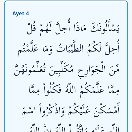
Ayet 4
يَسْأَلُونَكَ مَاذَا أُحِلَّ لَهُمْ قُلْ
أُحِلَّ لَكُمُ الطَّيِّبَاتُ وَمَا عَلَّمْتُم
مِّنَ الْجَوَارِحِ مُكَلِّبِينَ تُعَلِّمُونَهُنَّ
مِمَّا عَلَّمَكُمُ اللّهُ فَكُلُواْ مِمَّا
أَمْسَكْنَ عَلَيْكُمْ وَاذْكُرُواْ اسْمَ
اللّهِ عَلَيْهِ وَاتَّقُواْ اللّهَ إِنَّ اللّهَ