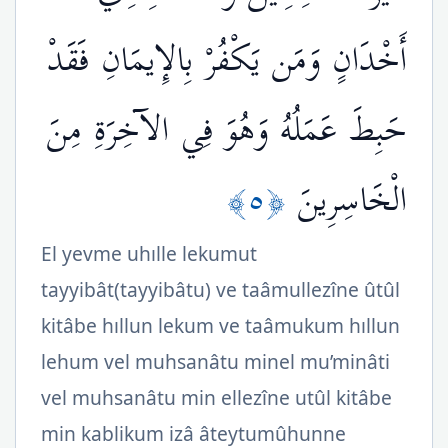
أَخْدَانٍ وَمَن يَكْفُرْ بِالإِيمَانِ فَقَدْ
حَبِطَ عَمَلُهُ وَهُوَ فِي الآخِرَةِ مِنَ
﴿٥﴾
الْخَاسِرِينَ
El yevme uhılle lekumut
tayyibât(tayyibâtu) ve taâmullezîne ûtûl
kitâbe hıllun lekum ve taâmukum hıllun
lehum vel muhsanâtu minel mu’minâti
vel muhsanâtu min ellezîne utûl kitâbe
min kablikum izâ âteytumûhunne