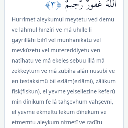
﴿٣﴾
اللّهَ غَفُورٌ رَّحِيمٌ
Hurrimet aleykumul meytetu ved demu
ve lahmul hınzîri ve mâ uhılle li
gayrillâhi bihî vel munhanikatu vel
mevkûzetu vel mutereddiyetu ven
natîhatu ve mâ ekeles sebuu illâ mâ
zekkeytum ve mâ zubiha alân nusubi ve
en testaksimû bil ezlâm(ezlâmi), zâlikum
fisk(fiskun), el yevme yeisellezîne keferû
min dînikum fe lâ tahşevhum vahşevni,
el yevme ekmeltu lekum dînekum ve
etmemtu aleykum ni’metî ve radîtu