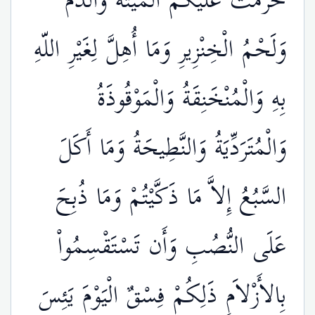
حُرِّمَتْ عَلَيْكُمُ الْمَيْتَةُ وَالْدَّمُ
وَلَحْمُ الْخِنْزِيرِ وَمَا أُهِلَّ لِغَيْرِ اللّهِ
بِهِ وَالْمُنْخَنِقَةُ وَالْمَوْقُوذَةُ
وَالْمُتَرَدِّيَةُ وَالنَّطِيحَةُ وَمَا أَكَلَ
السَّبُعُ إِلاَّ مَا ذَكَّيْتُمْ وَمَا ذُبِحَ
عَلَى النُّصُبِ وَأَن تَسْتَقْسِمُواْ
بِالأَزْلاَمِ ذَلِكُمْ فِسْقٌ الْيَوْمَ يَئِسَ