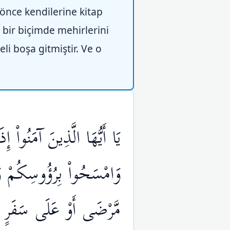
 önce kendilerine kitap
u bir biçimde mehirlerini
li boşa gitmiştir. Ve o
يَا أَيُّهَا الَّذِينَ آمَنُواْ
وَامْسَحُواْ بِرُؤُوسِكُمْ وَأ
مَّرْضَى أَوْ عَلَى سَفَرٍ أَ