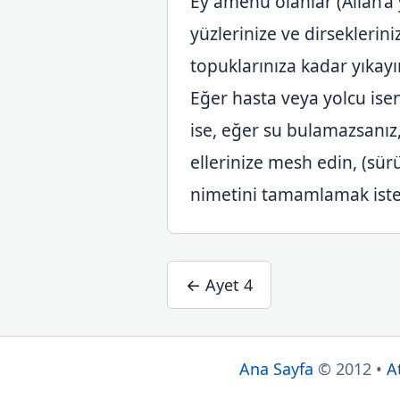
Ey âmenû olanlar (Allah’a
yüzlerinize ve dirseklerini
topuklarınıza kadar yıkayı
Eğer hasta veya yolcu ise
ise, eğer su bulamazsanı
ellerinize mesh edin, (sür
nimetini tamamlamak ister
← Ayet 4
Ana Sayfa
© 2012 •
A