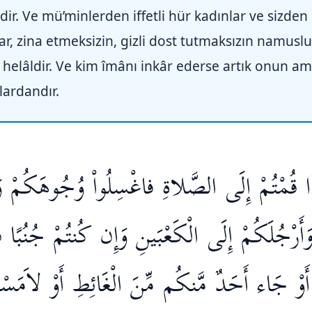
ir. Ve mü’minlerden iffetli hür kadınlar ve sizden
nlar, zina etmeksizin, gizli dost tutmaksızın namusl
e helâldir. Ve kim îmânı inkâr ederse artık onun ame
lardandır.
 إِذَا قُمْتُمْ إِلَى الصَّلاةِ فاغْسِلُواْ وُجُوهَكُمْ وَأ
َرْجُلَكُمْ إِلَى الْكَعْبَينِ وَإِن كُنتُمْ جُنُبًا فَ
وْ جَاء أَحَدٌ مَّنكُم مِّنَ الْغَائِطِ أَوْ لاَمَسْتُ