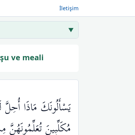
İletişim
▼
şu ve meali
يَسْأَلُونَكَ مَاذَا أُحِلَّ ل
مُكَلِّبِينَ تُعَلِّمُونَهُنَّ م