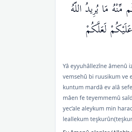
مِّنْهُ مَا يُرِيدُ اللّهُ
لَيْكُمْ لَعَلَّكُمْ
Yâ eyyuhâllezîne âmenû iz
vemsehû bi ruusikum ve er
kuntum mardâ ev alâ sefe
mâen fe teyemmemû saîde
yec’ale aleykum min harac
leallekum teşkurûn(teşku