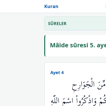
Kuran
SÛRELER
Mâide sûresi 5. a
Ayet 4
مِّنَ الْجَوَارِحِ
كُمْ وَاذْكُرُواْ اسْمَ اللّهِ