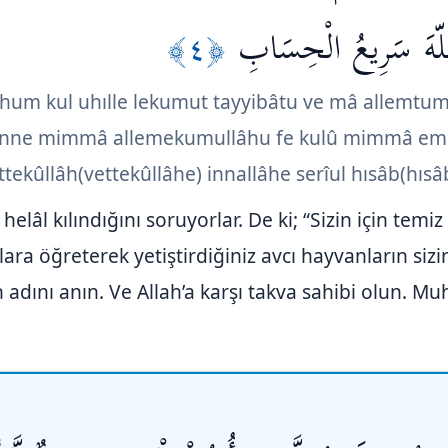
﴿٤﴾
َ اللّهَ سَرِيعُ الْحِسَابِ
ehum kul uhılle lekumut tayyibâtu ve mâ allemtum
hunne mimmâ allemekumullâhu fe kulû mimmâ em
tekûllâh(vettekûllâhe) innallâhe serîul hısâb(hısâb
helâl kılındığını soruyorlar. De ki; “Sizin için temiz v
lara öğreterek yetiştirdiğiniz avcı hayvanların sizin
n adını anın. Ve Allah’a karşı takva sahibi olun. M