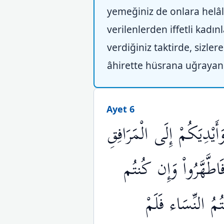
yemeğiniz de onlara helâld
verilenlerden iffetli kadı
verdiğiniz taktirde, sizler
âhirette hüsrana uğrayan
Ayet 6
َيْدِيَكُمْ إِلَى الْمَرَافِقِ
اطَّهَّرُواْ وَإِن كُنتُم
مُ النِّسَاء فَلَمْ