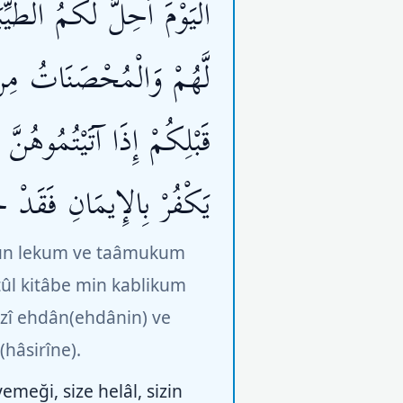
الْيَوْمَ أُحِلَّ لَكُمُ الطَّ
لَّهُمْ وَالْمُحْصَنَاتُ مِن
قَبْلِكُمْ إِذَا آتَيْتُمُوهُ
يَكْفُرْ بِالإِيمَانِ فَقَدْ
ıllun lekum ve taâmukum
ûl kitâbe min kablikum
zî ehdân(ehdânin) ve
(hâsirîne).
yemeği, size helâl, sizin