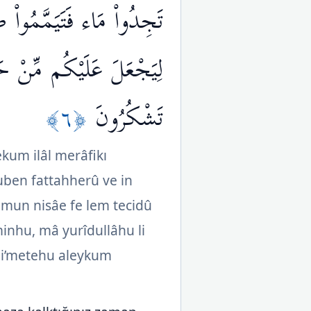
تَجِدُواْ مَاء فَتَيَمَّمُواْ ص
لِيَجْعَلَ عَلَيْكُم مِّنْ حَرَج
﴿٦﴾
تَشْكُرُونَ
kum ilâl merâfikı
uben fattahherû ve in
mun nisâe fe lem tecidû
nhu, mâ yurîdullâhu li
 ni’metehu aleykum