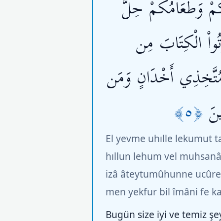
َكُمْ وَطَعَامُكُمْ حِلُّ
تُواْ الْكِتَابَ مِن
 مُتَّخِذِي أَخْدَانٍ وَمَن
﴿٥﴾
نَ
El yevme uhılle lekumut t
hıllun lehum vel muhsanâ
izâ âteytumûhunne ucûre
men yekfur bil îmâni fe ka
Bugün size iyi ve temiz şey