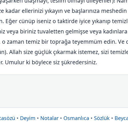
 yaşarken ulaşmayı, teslim olmayı dileyenler)! Na
ze kadar ellerinizi yıkayın ve başlarınıza meshedin
n. Eğer cünüp iseniz o taktirde iyice yıkanıp temizl
niz veya biriniz tuvaletten gelmişse veya kadınla
z, o zaman temiz bir toprağa teyemmüm edin. Ve d
ün). Allah size güçlük çıkarmak istemez, sizi temiz
. Umulur ki böylece siz şükredersiniz.
tasözü
•
Deyim
•
Notalar
•
Osmanlıca
•
Sözlük
•
Beyc