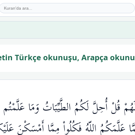
yetin Türkçe okunuşu, Arapça okunu
َهُمْ قُلْ أُحِلَّ لَكُمُ الطَّيِّبَاتُ وَمَا عَلَّمْتُم 
ِمَّا عَلَّمَكُمُ اللّهُ فَكُلُواْ مِمَّا أَمْسَكْنَ عَلَيْ