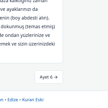
maza kalktığınız zaman
 ve ayaklarınızı da
enin (boy abdesti alın).
ra dokunmuş (temas etmiş)
e ondan yüzlerinize ve
lemek ve sizin üzerinizdeki
Ayet 6 →
an
•
Edize
•
Kuran Eski