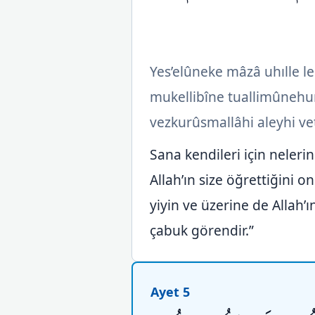
Yes’elûneke mâzâ uhılle l
mukellibîne tuallimûne
vezkurûsmallâhi aleyhi vet
Sana kendileri için nelerin 
Allah’ın size öğrettiğini on
yiyin ve üzerine de Allah’ı
çabuk görendir.”
Ayet 5