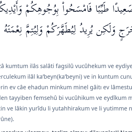
َعِيدًا طَيِّبًا فَامْسَحُواْ بِوُجُوهِكُمْ وَأَيْدِيكُم 
ٍ وَلَكِن يُرِيدُ لِيُطَهَّرَكُمْ وَلِيُتِمَّ نِعْمَتَهُ عَ
â kumtum ilâs salâti fagsilû vucûhekum ve eydiye
culekum ilâl ka’beyn(ka’beyni) ve in kuntum cun
rin ev câe ehadun minkum minel gâitı ev lâmestu
n tayyiben femsehû bi vucûhikum ve eydîkum mi
in ve lâkin yurîdu li yutahhirakum ve li yutimme
rûne).