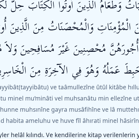
يِّبَاتُ وَطَعَامُ الَّذِينَ أُوتُواْ الْكِتَابَ حِلٌّ لّ
َ الْمُؤْمِنَاتِ وَالْمُحْصَنَاتُ مِنَ الَّذِينَ أُو
نَّ أُجُورَهُنَّ مُحْصِنِينَ غَيْرَ مُسَافِحِينَ وَلاَ
 حَبِطَ عَمَلُهُ وَهُوَ فِي الآخِرَةِ مِنَ الْخَاسِرِي
ayyibât(tayyibâtu) ve taâmullezîne ûtûl kitâbe h
tu minel mu’minâti vel muhsanâtu min ellezîne ut
hunne muhsınîne gayra musâfihîne ve lâ muttehı
d habita ameluhu ve huve fîl âhırati minel hâsirîn
ler helâl kılındı. Ve kendilerine kitap verilenlerin 