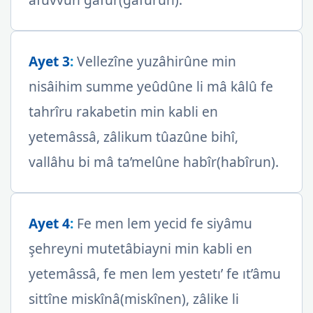
Ayet 3
:
Vellezîne yuzâhirûne min
nisâihim summe yeûdûne li mâ kâlû fe
tahrîru rakabetin min kabli en
yetemâssâ, zâlikum tûazûne bihî,
vallâhu bi mâ ta’melûne habîr(habîrun).
Ayet 4
:
Fe men lem yecid fe siyâmu
şehreyni mutetâbiayni min kabli en
yetemâssâ, fe men lem yestetı’ fe ıt’âmu
sittîne miskînâ(miskînen), zâlike li