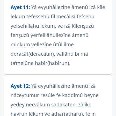
Ayet 11
:
Yâ eyyuhâllezîne âmenû izâ kîle
lekum tefessehû fîl mecâlisi fefsehû
yefsehıllâhu lekum, ve izâ kîlenşuzû
fenşuzû yerfeillâhullezîne âmenû
minkum vellezîne ûtûl ilme
deracât(deracâtin), vallâhu bi mâ
ta’melûne habîr(habîrun).
Ayet 12
:
Yâ eyyuhâllezîne âmenû izâ
nâceytumur resûle fe kaddimû beyne
yedey necvâkum sadakaten, zâlike
hayrun lekum ve athar(atharu), fe in