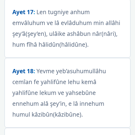
Ayet 17
:
Len tugniye anhum
emvâluhum ve lâ evlâduhum min allâhi
şey’â(şey’en), ulâike ashâbun nâr(nâri),
hum fîhâ hâlidûn(hâlidûne).
Ayet 18
:
Yevme yeb’asuhumullâhu
cemîan fe yahlifûne lehu kemâ
yahlifûne lekum ve yahsebûne
ennehum alâ şey’in, e lâ innehum
humul kâzibûn(kâzibûne).