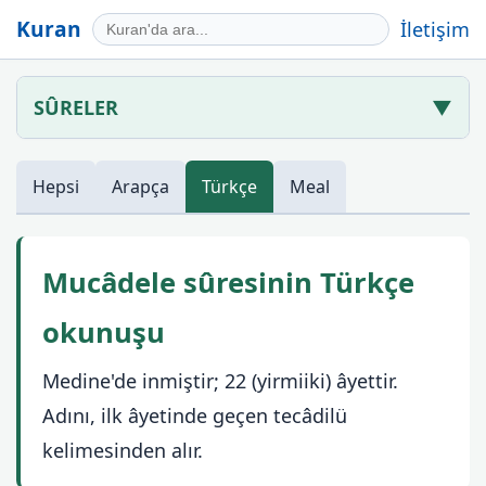
Kuran
İletişim
SÛRELER
▼
Hepsi
Arapça
Türkçe
Meal
Mucâdele sûresinin Türkçe
okunuşu
Medine'de inmiştir; 22 (yirmiiki) âyettir.
Adını, ilk âyetinde geçen tecâdilü
kelimesinden alır.