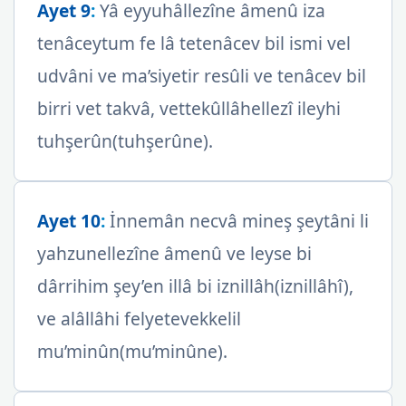
Ayet 9
:
Yâ eyyuhâllezîne âmenû iza
tenâceytum fe lâ tetenâcev bil ismi vel
udvâni ve ma’siyetir resûli ve tenâcev bil
birri vet takvâ, vettekûllâhellezî ileyhi
tuhşerûn(tuhşerûne).
Ayet 10
:
İnnemân necvâ mineş şeytâni li
yahzunellezîne âmenû ve leyse bi
dârrihim şey’en illâ bi iznillâh(iznillâhî),
ve alâllâhi felyetevekkelil
mu’minûn(mu’minûne).