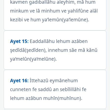
kavmen gadıballâhu aleyhim, mâ hum
minkum ve lâ minhum ve yahlifûne alâl
kezibi ve hum ya’lemûn(ya’lemûne).
Ayet 15
:
Eaddallâhu lehum azâben
şedîdâ(şedîden), innehum sâe mâ kânû
ya’melûn(ya’melûne).
Ayet 16
:
İttehazû eymânehum
cunneten fe saddû an sebîlillâhi fe
lehum azâbun muhîn(muhînun).