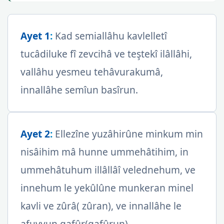
Ayet 1
:
Kad semiallâhu kavlelletî
tucâdiluke fî zevcihâ ve teştekî ilâllâhi,
vallâhu yesmeu tehâvurakumâ,
innallâhe semîun basîrun.
Ayet 2
:
Ellezîne yuzâhirûne minkum min
nisâihim mâ hunne ummehâtihim, in
ummehâtuhum illâllâî velednehum, ve
innehum le yekûlûne munkeran minel
kavli ve zûrâ( zûran), ve innallâhe le
afuvvun gafûr(gafûrun).