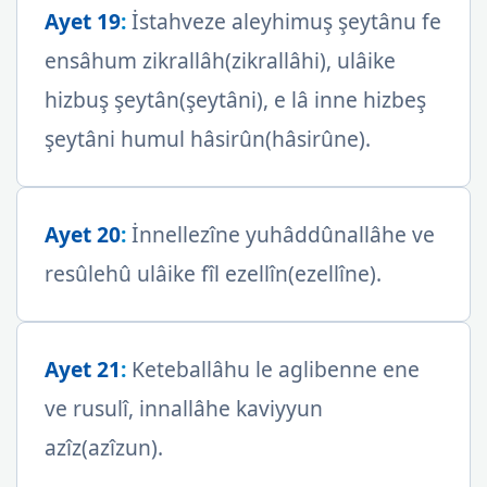
Ayet 19
:
İstahveze aleyhimuş şeytânu fe
ensâhum zikrallâh(zikrallâhi), ulâike
hizbuş şeytân(şeytâni), e lâ inne hizbeş
şeytâni humul hâsirûn(hâsirûne).
Ayet 20
:
İnnellezîne yuhâddûnallâhe ve
resûlehû ulâike fîl ezellîn(ezellîne).
Ayet 21
:
Keteballâhu le aglibenne ene
ve rusulî, innallâhe kaviyyun
azîz(azîzun).