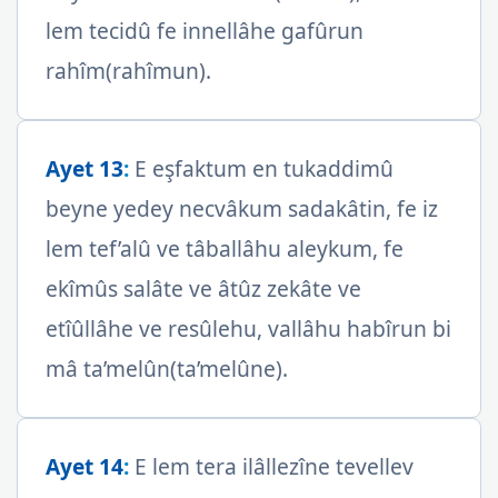
lem tecidû fe innellâhe gafûrun
rahîm(rahîmun).
Ayet 13
:
E eşfaktum en tukaddimû
beyne yedey necvâkum sadakâtin, fe iz
lem tef’alû ve tâballâhu aleykum, fe
ekîmûs salâte ve âtûz zekâte ve
etîûllâhe ve resûlehu, vallâhu habîrun bi
mâ ta’melûn(ta’melûne).
Ayet 14
:
E lem tera ilâllezîne tevellev