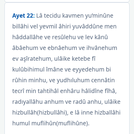
Ayet 22
:
Lâ tecidu kavmen yu’minûne
billâhi vel yevmil âhiri yuvâddûne men
hâddallâhe ve resûlehu ve lev kânû
âbâehum ve ebnâehum ve ihvânehum
ev aşîratehum, ulâike ketebe fî
kulûbihimul îmâne ve eyyedehum bi
rûhin minhu, ve yudhıluhum cennâtin
tecrî min tahtihâl enhâru hâlidîne fîhâ,
radıyallâhu anhum ve radû anhu, ulâike
hizbullâh(hizbullâhi), e lâ inne hizballâhi
humul muflihûn(muflihûne).