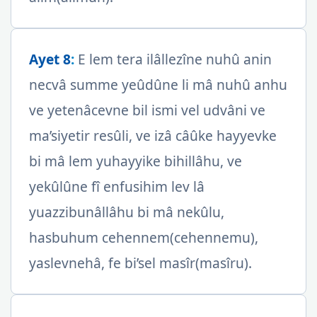
Ayet 8
:
E lem tera ilâllezîne nuhû anin
necvâ summe yeûdûne li mâ nuhû anhu
ve yetenâcevne bil ismi vel udvâni ve
ma’siyetir resûli, ve izâ câûke hayyevke
bi mâ lem yuhayyike bihillâhu, ve
yekûlûne fî enfusihim lev lâ
yuazzibunâllâhu bi mâ nekûlu,
hasbuhum cehennem(cehennemu),
yaslevnehâ, fe bi’sel masîr(masîru).