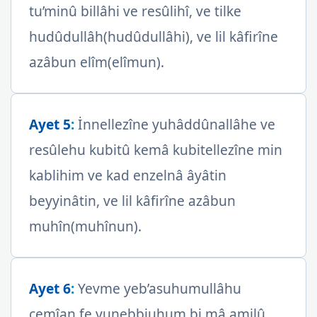
tu’minû billâhi ve resûlihî, ve tilke
hudûdullâh(hudûdullâhi), ve lil kâfirîne
azâbun elîm(elîmun).
Ayet 5
:
İnnellezîne yuhâddûnallâhe ve
resûlehu kubitû kemâ kubitellezîne min
kablihim ve kad enzelnâ âyâtin
beyyinâtin, ve lil kâfirîne azâbun
muhîn(muhînun).
Ayet 6
:
Yevme yeb’asuhumullâhu
cemîan fe yunebbiuhum bi mâ amilû,