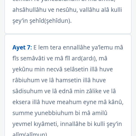
ahsâhullâhu ve nesûhu, vallâhu alâ kulli
şey’in şehîd(şehîdun).
Ayet 7
:
E lem tera ennallâhe ya’lemu mâ
fîs semâvâti ve mâ fîl ard(ardı), mâ
yekûnu min necvâ selâsetin illâ huve
râbiuhum ve lâ hamsetin illâ huve
sâdisuhum ve lâ ednâ min zâlike ve lâ
eksera illâ huve meahum eyne mâ kânû,
summe yunebbiuhum bi mâ amilû
yevmel kıyâmeti, innallâhe bi kulli şey’in
alîm(alîmun).