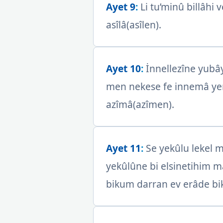
Ayet 9
:
Li tu’minû billâhi
asîlâ(asîlen).
Ayet 10
:
İnnellezîne yubây
men nekese fe innemâ yenk
azîmâ(azîmen).
Ayet 11
:
Se yekûlu lekel m
yekûlûne bi elsinetihim m
bikum darran ev erâde bik