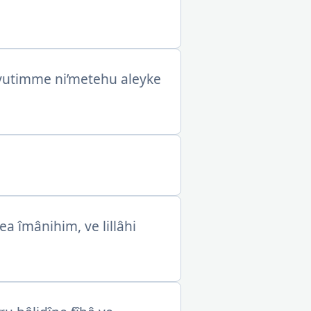
yutimme ni’metehu aleyke
a îmânihim, ve lillâhi