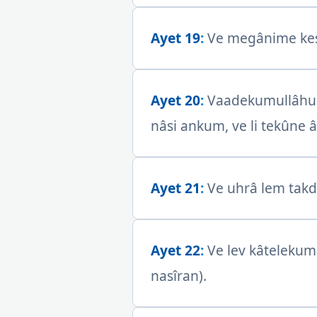
Ayet 19
:
Ve megânime kesî
Ayet 20
:
Vaadekumullâhu m
nâsi ankum, ve li tekûne
Ayet 21
:
Ve uhrâ lem takdi
Ayet 22
:
Ve lev kâtelekumu
nasîran).