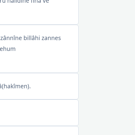
ru hâlidîne fîhâ ve
.
 zânnîne billâhi zannes
 lehum
mâ(hakîmen).