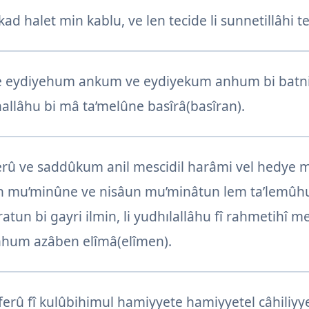
kad halet min kablu, ve len tecide li sunnetillâhi t
fe eydiyehum ankum ve eydiyekum anhum bi batni
llâhu bi mâ ta’melûne basîrâ(basîran).
rû ve saddûkum anil mescidil harâmi vel hedye 
âlun mu’minûne ve nisâun mu’minâtun lem ta’lemû
n bi gayri ilmin, li yudhılallâhu fî rahmetihî me
nhum azâben elîmâ(elîmen).
eferû fî kulûbihimul hamiyyete hamiyyetel câhiliyye