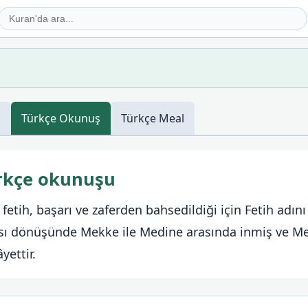
ş
Türkçe
Okunuş
Türkçe
Meal
ürkçe okunuşu
fetih, başarı ve zaferden bahsedildiği için Fetih adını 
sı dönüşünde Mekke ile Medine arasında inmiş ve Me
yettir.