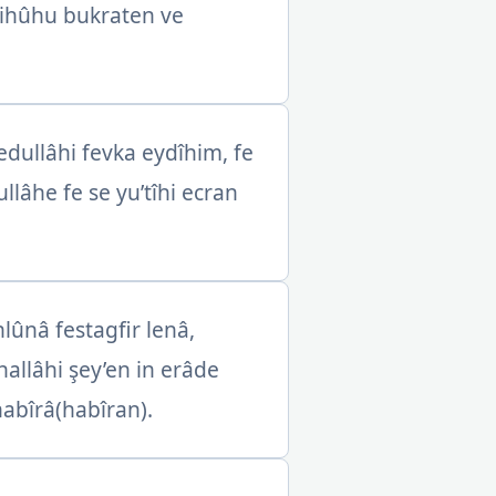
bbihûhu bukraten ve
dullâhi fevka eydîhim, fe
lâhe fe se yu’tîhi ecran
lûnâ festagfir lenâ,
allâhi şey’en in erâde
abîrâ(habîran).