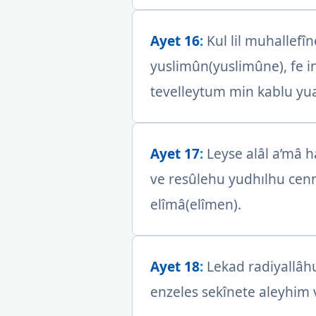
Ayet 16
:
Kul lil muhallefîn
yuslimûn(yuslimûne), fe i
tevelleytum min kablu yu
Ayet 17
:
Leyse alâl a’mâ ha
ve resûlehu yudhılhu cenn
elîmâ(elîmen).
Ayet 18
:
Lekad radiyallâhu
enzeles sekînete aleyhim