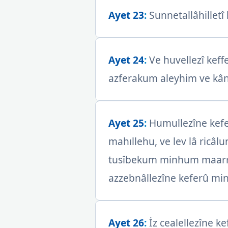
Ayet 23
:
Sunnetallâhilletî 
Ayet 24
:
Ve huvellezî kef
azferakum aleyhim ve kâna
Ayet 25
:
Humullezîne kefe
mahıllehu, ve lev lâ ric
tusîbekum minhum maarratu
azzebnâllezîne keferû mi
Ayet 26
:
İz cealellezîne k