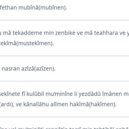
 fethan mubînâ(mubînen).
âhu mâ tekaddeme min zenbike ve mâ teahhara ve 
stekîmâ(mustekîmen).
nasran azîzâ(azîzen).
sekînete fî kulûbil mu’minîne li yezdâdû îmânen me
(ardı), ve kânallâhu alîmen hakîmâ(hakîmen).