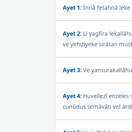
Ayet 1
:
İnnâ fetahnâ leke
Ayet 2
:
Li yagfira lekall
ve yehdiyeke sırâtan mu
Ayet 3
:
Ve yansurakallâhu 
Ayet 4
:
Huvellezî enzeles 
cunûdus semâvâti vel ard