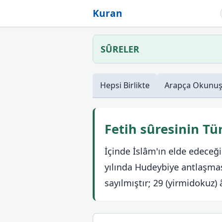
Kuran
SÛRELER
Hepsi
Birlikte
Arapça
Okunu
Fetih sûresinin T
İçinde İslâm'ın elde edeceği 
yılında Hudeybiye antlaşma
sayılmıştır; 29 (yirmidokuz) â