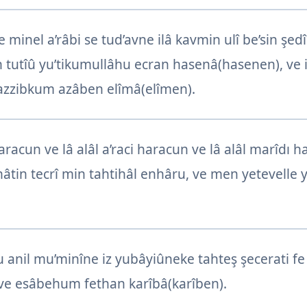
e minel a’râbi se tud’avne ilâ kavmin ulî be’sin şe
n tutîû yu’tikumullâhu ecran hasenâ(hasenen), ve 
azzibkum azâben elîmâ(elîmen).
racun ve lâ alâl a’raci haracun ve lâ alâl marîdı h
âtin tecrî min tahtihâl enhâru, ve men yetevelle
 anil mu’minîne iz yubâyiûneke tahteş şecerati fe
 ve esâbehum fethan karîbâ(karîben).