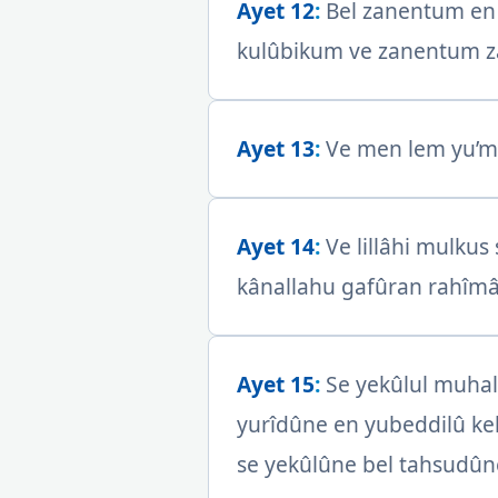
Ayet 12
:
Bel zanentum en l
kulûbikum ve zanentum z
Ayet 13
:
Ve men lem yu’min 
Ayet 14
:
Ve lillâhi mulkus
kânallahu gafûran rahîmâ
Ayet 15
:
Se yekûlul muhal
yurîdûne en yubeddilû kel
se yekûlûne bel tahsudûnen