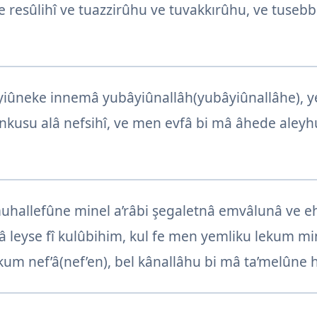
 ve resûlihî ve tuazzirûhu ve tuvakkırûhu, ve tuse
iûneke innemâ yubâyiûnallâh(yubâyiûnallâhe), ye
usu alâ nefsihî, ve men evfâ bi mâ âhede aleyhul
uhallefûne minel a’râbi şegaletnâ emvâlunâ ve eh
â leyse fî kulûbihim, kul fe men yemliku lekum min
um nef’â(nef’en), bel kânallâhu bi mâ ta’melûne h