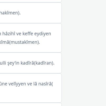
hakîmen).
hâzihî ve keffe eydiyen
akîmâ(mustakîmen).
li şey’in kadîrâ(kadîran).
ne velîyyen ve lâ nasîrâ(