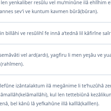
en yenkaliber resûlu vel mu’minûne ilâ ehlîhim eb
annes sev’i ve kuntum kavmen bûrâ(bûran).
billâhi ve resûlihî fe innâ a’tednâ lil kâfirîne saîr
 semâvâti vel ard(ardı), yagfiru li men yeşâu ve y
(rahîmen).
lefûne izântalaktum ilâ megânime li te’huzûhâ ze
âmallâh(kelâmallâhi), kul len tettebiûnâ kezâliku
â, bel kânû lâ yefkahûne illâ kalîlâ(kalîlen).