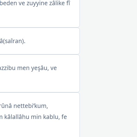
eden ve zuyyine zâlike fî
â(saîran).
uazzibu men yeşâu, ve
rûnâ nettebi’kum,
m kâlallâhu min kablu, fe