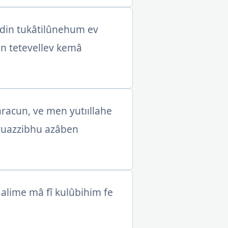
dîdin tukâtilûnehum ev
in tetevellev kemâ
aracun, ve men yutııllahe
 yuazzibhu azâben
 alime mâ fî kulûbihim fe