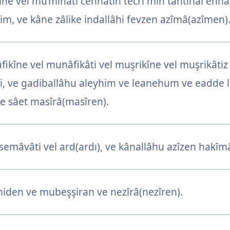
ne vel mu’minâti cennâtin tecrî min tahtihâl enhâ
im, ve kâne zâlike indallâhi fevzen azîmâ(azîmen)
ikîne vel munâfikâti vel muşrikîne vel muşrikâtiz
v’i, ve gadiballâhu aleyhim ve leanehum ve eadde
 sâet masîrâ(masîren).
 semâvâti vel ard(ardı), ve kânallâhu azîzen hakî
iden ve mubeşşiran ve nezîrâ(nezîren).