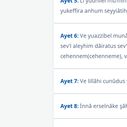
Ayet 5
:
Li yudhilel mu’minî
yukeffira anhum seyyiâtih
Ayet 6
:
Ve yuazzibel munâf
sev’i aleyhim dâiratus se
cehennem(cehenneme), ve
Ayet 7
:
Ve lillâhi cunûdus
Ayet 8
:
İnnâ erselnâke şâh