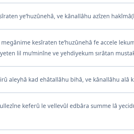
raten ye’huzûnehâ, ve kânallâhu azîzen hakîmâ(
egânime kesîraten te’huzûnehâ fe accele lekum 
 âyeten lil mu’minîne ve yehdiyekum sırâtan must
rû aleyhâ kad ehâtallâhu bihâ, ve kânallâhu alâ kul
llezîne keferû le vellevûl edbâra summe lâ yecidû