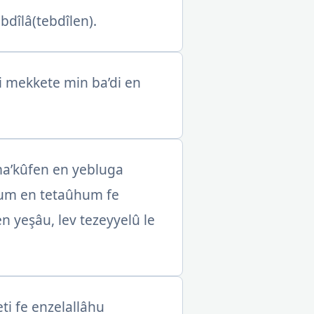
ebdîlâ(tebdîlen).
 mekkete min ba’di en
ma’kûfen en yebluga
hum en tetaûhum fe
n yeşâu, lev tezeyyelû le
ti fe enzelallâhu