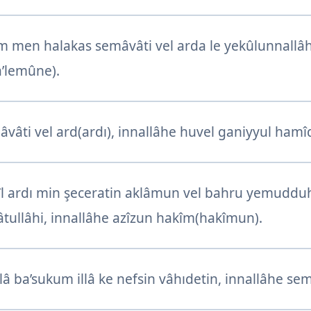
m men halakas semâvâti vel arda le yekûlunnallâhu
’lemûne).
mâvâti vel ard(ardı), innallâhe huvel ganiyyul ham
l ardı min şeceratin aklâmun vel bahru yemudduh
tullâhi, innallâhe azîzun hakîm(hakîmun).
 ba’sukum illâ ke nefsin vâhıdetin, innallâhe sem