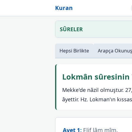
Kuran
SÛRELER
Hepsi
Birlikte
Arapça
Okunu
Lokmân sûresinin
Mekke'de nâzil olmuştur. 27,
âyettir. Hz. Lokman'ın kıssası
Ayet 1
:
Elif lâm mîm.