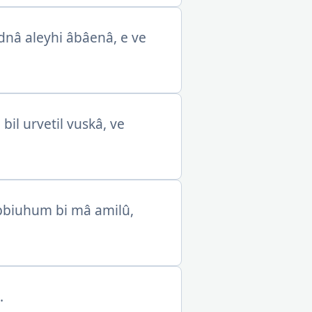
dnâ aleyhi âbâenâ, e ve
il urvetil vuskâ, ve
bbiuhum bi mâ amilû,
.