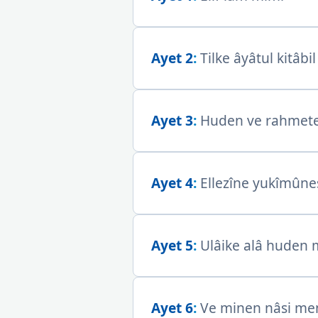
Ayet 2
:
Tilke âyâtul kitâbi
Ayet 3
:
Huden ve rahmeten
Ayet 4
:
Ellezîne yukîmûnes
Ayet 5
:
Ulâike alâ huden 
Ayet 6
:
Ve minen nâsi men y