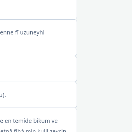
eenne fî uzuneyhi
u).
iye en temîde bikum ve
tnâ fîhâ min kulli zevcin