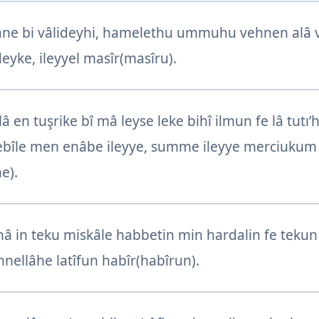
âne bi vâlideyhi, hamelethu ummuhu vehnen alâ ve
deyke, ileyyel masîr(masîru).
â en tuşrike bî mâ leyse leke bihî ilmun fe lâ tut
sebîle men enâbe ileyye, summe ileyye merciuku
e).
 in teku miskâle habbetin min hardalin fe tekun f
 innellâhe latîfun habîr(habîrun).