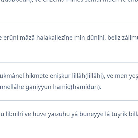
e erûnî mâzâ halakallezîne min dûnihî, beliz zâlimû
ukmânel hikmete enişkur lillâh(lillâhi), ve men ye
 innellâhe ganiyyun hamîd(hamîdun).
 libnihî ve huve yaızuhu yâ buneyye lâ tuşrik bill