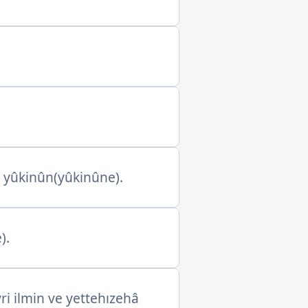
m yûkinûn(yûkinûne).
).
yri ilmin ve yettehızehâ