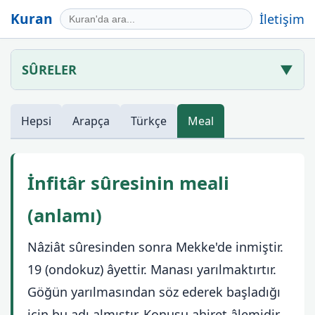
Kuran
İletişim
SÛRELER
▼
Hepsi
Arapça
Türkçe
Meal
İnfitâr sûresinin meali
(anlamı)
Nâziât sûresinden sonra Mekke'de inmiştir.
19 (ondokuz) âyettir. Manası yarılmaktırtır.
Göğün yarılmasından söz ederek başladığı
için bu adı almıştır. Konusu ahiret âlemidir.