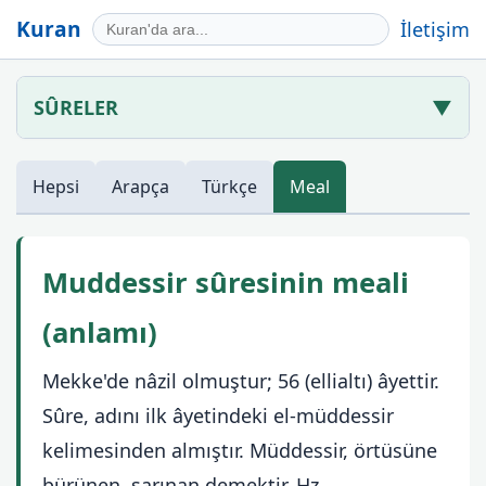
Kuran
İletişim
SÛRELER
▼
Hepsi
Arapça
Türkçe
Meal
Muddessir sûresinin meali
(anlamı)
Mekke'de nâzil olmuştur; 56 (ellialtı) âyettir.
Sûre, adını ilk âyetindeki el-müddessir
kelimesinden almıştır. Müddessir, örtüsüne
bürünen, sarınan demektir. Hz.