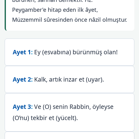
Peygamber'e hitap eden ilk âyet,
Müzzemmil sûresinden önce nâzil olmuştur.
Ayet 1
:
Ey (esvabına) bürünmüş olan!
Ayet 2
:
Kalk, artık inzar et (uyar).
Ayet 3
:
Ve (O) senin Rabbin, öyleyse
(O’nu) tekbir et (yücelt).