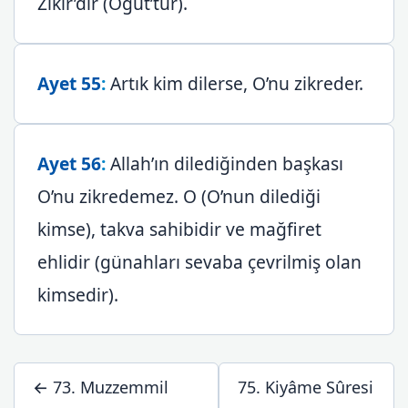
Zikir’dir (Öğüt’tür).
Ayet 55
:
Artık kim dilerse, O’nu zikreder.
Ayet 56
:
Allah’ın dilediğinden başkası
O’nu zikredemez. O (O’nun dilediği
kimse), takva sahibidir ve mağfiret
ehlidir (günahları sevaba çevrilmiş olan
kimsedir).
← 73. Muzzemmil
75. Kiyâme Sûresi