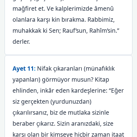
mağfiret et. Ve kalplerimizde âmenû
olanlara karşı kin bırakma. Rabbimiz,
muhakkak ki Sen; Rauf’sun, Rahîm’sin.”
derler.
Ayet 11
:
Nifak çıkaranları (münafıklık
yapanları) görmüyor musun? Kitap
ehlinden, inkâr eden kardeşlerine: “Eğer
siz gerçekten (yurdunuzdan)
çıkarılırsanız, biz de mutlaka sizinle
beraber çıkarız. Sizin aranızdaki, size
karşı olan bir kimseye hiçbir zaman itaat