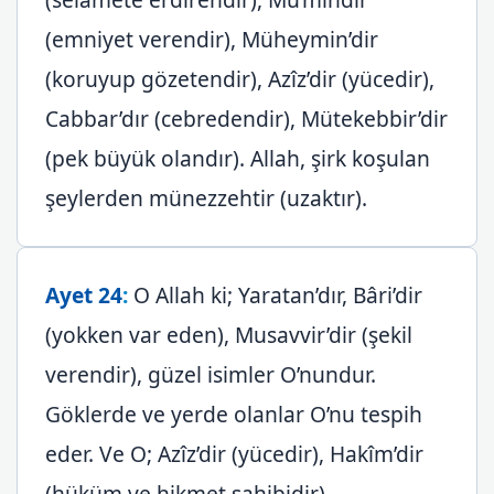
(emniyet verendir), Müheymin’dir
(koruyup gözetendir), Azîz’dir (yücedir),
Cabbar’dır (cebredendir), Mütekebbir’dir
(pek büyük olandır). Allah, şirk koşulan
şeylerden münezzehtir (uzaktır).
Ayet 24
:
O Allah ki; Yaratan’dır, Bâri’dir
(yokken var eden), Musavvir’dir (şekil
verendir), güzel isimler O’nundur.
Göklerde ve yerde olanlar O’nu tespih
eder. Ve O; Azîz’dir (yücedir), Hakîm’dir
(hüküm ve hikmet sahibidir).