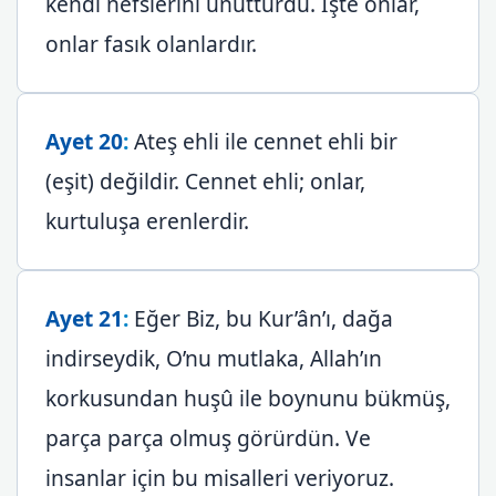
kendi nefslerini unutturdu. İşte onlar,
onlar fasık olanlardır.
Ayet 20
:
Ateş ehli ile cennet ehli bir
(eşit) değildir. Cennet ehli; onlar,
kurtuluşa erenlerdir.
Ayet 21
:
Eğer Biz, bu Kur’ân’ı, dağa
indirseydik, O’nu mutlaka, Allah’ın
korkusundan huşû ile boynunu bükmüş,
parça parça olmuş görürdün. Ve
insanlar için bu misalleri veriyoruz.