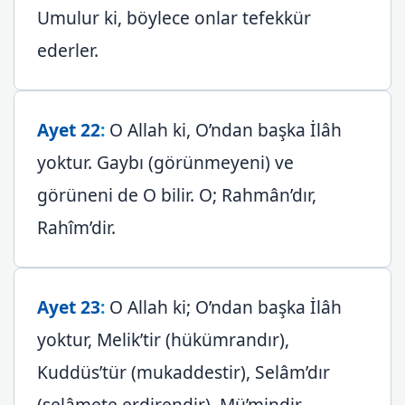
Umulur ki, böylece onlar tefekkür
ederler.
Ayet 22
:
O Allah ki, O’ndan başka İlâh
yoktur. Gaybı (görünmeyeni) ve
görüneni de O bilir. O; Rahmân’dır,
Rahîm’dir.
Ayet 23
:
O Allah ki; O’ndan başka İlâh
yoktur, Melik’tir (hükümrandır),
Kuddüs’tür (mukaddestir), Selâm’dır
(selâmete erdirendir), Mü’mindir