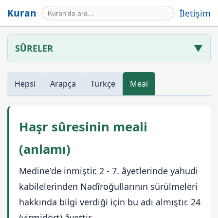
Kuran
İletişim
SÛRELER
▼
Hepsi
Arapça
Türkçe
Meal
Haşr sûresinin meali
(anlamı)
Medine'de inmiştir. 2 - 7. âyetlerinde yahudi
kabilelerinden Nadîroğullarının sürülmeleri
hakkında bilgi verdiği için bu adı almıştır. 24
(yirmidört) âyettir.