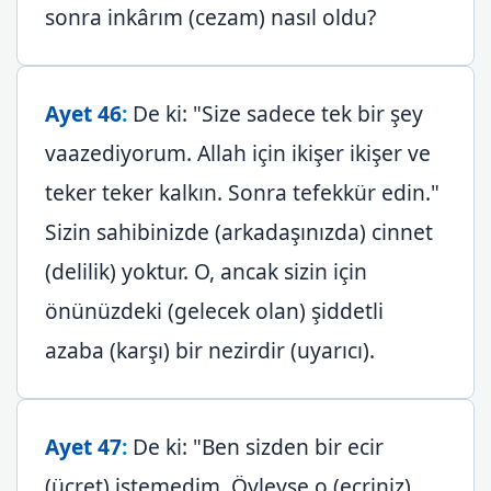
sonra inkârım (cezam) nasıl oldu?
Ayet 46
:
De ki: "Size sadece tek bir şey
vaazediyorum. Allah için ikişer ikişer ve
teker teker kalkın. Sonra tefekkür edin."
Sizin sahibinizde (arkadaşınızda) cinnet
(delilik) yoktur. O, ancak sizin için
önünüzdeki (gelecek olan) şiddetli
azaba (karşı) bir nezirdir (uyarıcı).
Ayet 47
:
De ki: "Ben sizden bir ecir
(ücret) istemedim. Öyleyse o (ecriniz)