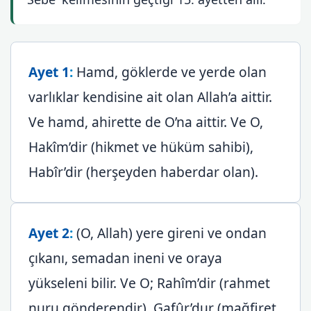
Ayet 1
:
Hamd, göklerde ve yerde olan
varlıklar kendisine ait olan Allah’a aittir.
Ve hamd, ahirette de O’na aittir. Ve O,
Hakîm’dir (hikmet ve hüküm sahibi),
Habîr’dir (herşeyden haberdar olan).
Ayet 2
:
(O, Allah) yere gireni ve ondan
çıkanı, semadan ineni ve oraya
yükseleni bilir. Ve O; Rahîm’dir (rahmet
nuru gönderendir), Gafûr’dur (mağfiret