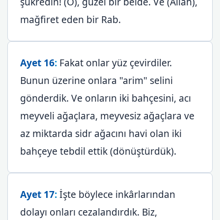
şükredin! (O), güzel bir belde. Ve (Allah),
mağfiret eden bir Rab.
Ayet 16
:
Fakat onlar yüz çevirdiler.
Bunun üzerine onlara "arim" selini
gönderdik. Ve onların iki bahçesini, acı
meyveli ağaçlara, meyvesiz ağaçlara ve
az miktarda sidr ağacını havi olan iki
bahçeye tebdil ettik (dönüştürdük).
Ayet 17
:
İşte böylece inkârlarından
dolayı onları cezalandırdık. Biz,