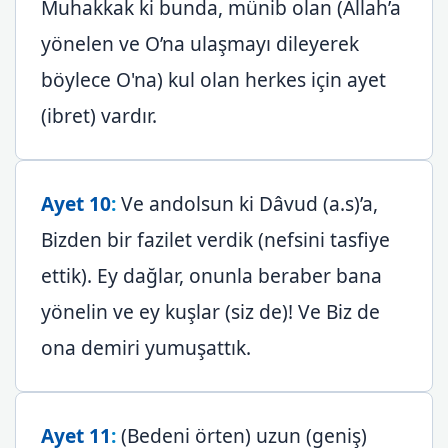
Muhakkak ki bunda, münib olan (Allah’a
yönelen ve O’na ulaşmayı dileyerek
böylece O'na) kul olan herkes için ayet
(ibret) vardır.
Ayet 10
:
Ve andolsun ki Dâvud (a.s)’a,
Bizden bir fazilet verdik (nefsini tasfiye
ettik). Ey dağlar, onunla beraber bana
yönelin ve ey kuşlar (siz de)! Ve Biz de
ona demiri yumuşattık.
Ayet 11
:
(Bedeni örten) uzun (geniş)