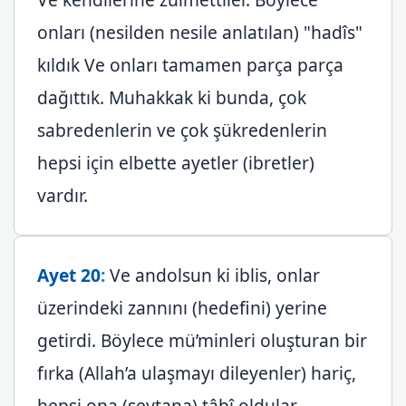
onları (nesilden nesile anlatılan) "hadîs"
kıldık Ve onları tamamen parça parça
dağıttık. Muhakkak ki bunda, çok
sabredenlerin ve çok şükredenlerin
hepsi için elbette ayetler (ibretler)
vardır.
Ayet 20
:
Ve andolsun ki iblis, onlar
üzerindeki zannını (hedefini) yerine
getirdi. Böylece mü’minleri oluşturan bir
fırka (Allah’a ulaşmayı dileyenler) hariç,
hepsi ona (şeytana) tâbî oldular.