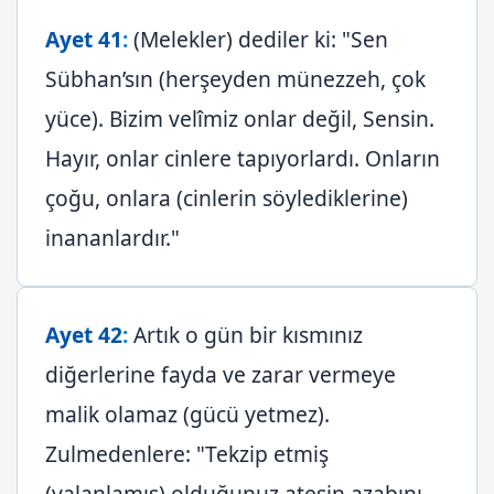
Ayet 41
:
(Melekler) dediler ki: "Sen
Sübhan’sın (herşeyden münezzeh, çok
yüce). Bizim velîmiz onlar değil, Sensin.
Hayır, onlar cinlere tapıyorlardı. Onların
çoğu, onlara (cinlerin söylediklerine)
inananlardır."
Ayet 42
:
Artık o gün bir kısmınız
diğerlerine fayda ve zarar vermeye
malik olamaz (gücü yetmez).
Zulmedenlere: "Tekzip etmiş
(yalanlamış) olduğunuz ateşin azabını