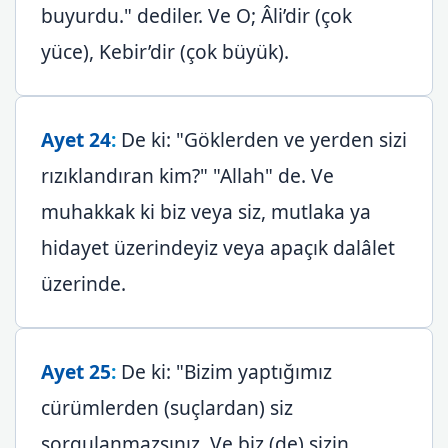
buyurdu." dediler. Ve O; Âli’dir (çok
yüce), Kebir’dir (çok büyük).
Ayet 24
:
De ki: "Göklerden ve yerden sizi
rızıklandıran kim?" "Allah" de. Ve
muhakkak ki biz veya siz, mutlaka ya
hidayet üzerindeyiz veya apaçık dalâlet
üzerinde.
Ayet 25
:
De ki: "Bizim yaptığımız
cürümlerden (suçlardan) siz
sorgulanmazsınız. Ve biz (de) sizin