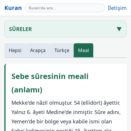
Kuran
İletişim
SÛRELER
▼
Hepsi
Arapça
Türkçe
Meal
Sebe sûresinin meali
(anlamı)
Mekke'de nâzil olmuştur. 54 (ellidört) âyettir.
Yalnız 6. âyeti Medine'de inmiştir. Sûre adını,
Yemen'de bir bölge veya kabile ismi olan
Sebe' kelimesinin geçtiği 15. âyetten alır.