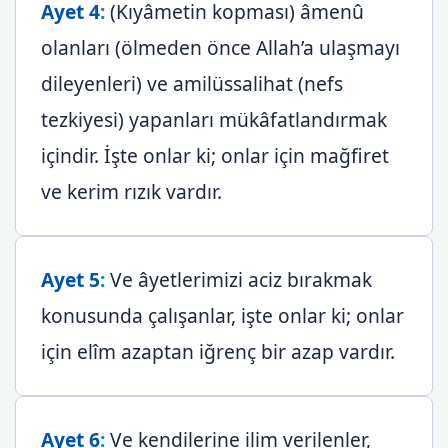
Ayet 4
:
(Kıyâmetin kopması) âmenû
olanları (ölmeden önce Allah’a ulaşmayı
dileyenleri) ve amilüssalihat (nefs
tezkiyesi) yapanları mükâfatlandırmak
içindir. İşte onlar ki; onlar için mağfiret
ve kerim rızık vardır.
Ayet 5
:
Ve âyetlerimizi aciz bırakmak
konusunda çalışanlar, işte onlar ki; onlar
için elîm azaptan iğrenç bir azap vardır.
Ayet 6
:
Ve kendilerine ilim verilenler,