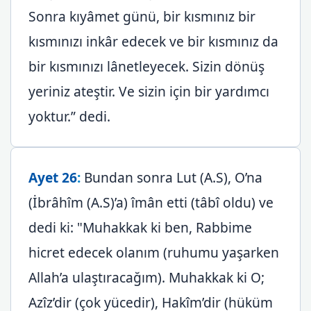
Sonra kıyâmet günü, bir kısmınız bir
kısmınızı inkâr edecek ve bir kısmınız da
bir kısmınızı lânetleyecek. Sizin dönüş
yeriniz ateştir. Ve sizin için bir yardımcı
yoktur.” dedi.
Ayet 26
:
Bundan sonra Lut (A.S), O’na
(İbrâhîm (A.S)’a) îmân etti (tâbî oldu) ve
dedi ki: "Muhakkak ki ben, Rabbime
hicret edecek olanım (ruhumu yaşarken
Allah’a ulaştıracağım). Muhakkak ki O;
Azîz’dir (çok yücedir), Hakîm’dir (hüküm