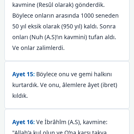
kavmine (Resûl olarak) gönderdik.
Böylece onların arasında 1000 seneden
50 yıl eksik olarak (950 yıl) kaldı. Sonra
onları (Nuh (A.S)’ın kavmini) tufan aldı.
Ve onlar zalimlerdi.
Ayet 15
:
Böylece onu ve gemi halkını
kurtardık. Ve onu, âlemlere âyet (ibret)
kıldık.
Ayet 16
:
Ve İbrâhîm (A.S), kavmine:
"Allah’a kul olun ve O’na karşı takva