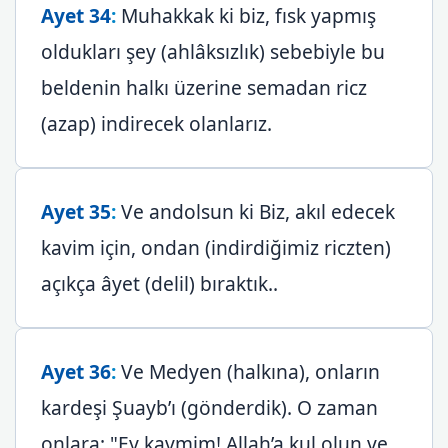
Ayet 34
:
Muhakkak ki biz, fısk yapmış
oldukları şey (ahlâksızlık) sebebiyle bu
beldenin halkı üzerine semadan ricz
(azap) indirecek olanlarız.
Ayet 35
:
Ve andolsun ki Biz, akıl edecek
kavim için, ondan (indirdiğimiz riczten)
açıkça âyet (delil) bıraktık..
Ayet 36
:
Ve Medyen (halkına), onların
kardeşi Şuayb’ı (gönderdik). O zaman
onlara: "Ey kavmim! Allah’a kul olun ve