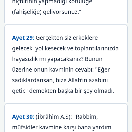
hiçbirinin yapmadığı kötülüğe
(fahişeliğe) geliyorsunuz."
Ayet 29
:
Gerçekten siz erkeklere
gelecek, yol kesecek ve toplantılarınızda
hayasızlık mı yapacaksınız? Bunun
üzerine onun kavminin cevabı: "Eğer
sadıklardansan, bize Allah’ın azabını
getir." demekten başka bir şey olmadı.
Ayet 30
:
(İbrâhîm A.S): "Rabbim,
müfsidler kavmine karşı bana yardım