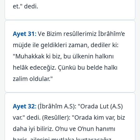
et." dedi.
Ayet 31
:
Ve Bizim resûllerimiz İbrâhîm’e
müjde ile geldikleri zaman, dediler ki:
"Muhakkak ki biz, bu ülkenin halkını
helâk edeceğiz. Çünkü bu belde halkı
zalim oldular."
Ayet 32
:
(İbrâhîm A.S): "Orada Lut (A.S)
var." dedi. (Resûller): "Orada kim var, biz
daha iyi biliriz. O’nu ve O’nun hanımı
hariç, ailesini mutlaka kurtaracağız.