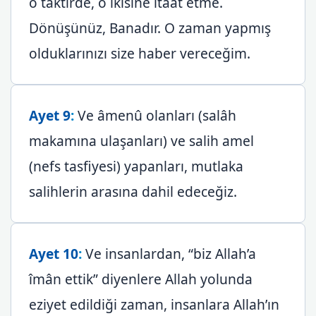
o taktirde, o ikisine itaat etme.
Dönüşünüz, Banadır. O zaman yapmış
olduklarınızı size haber vereceğim.
Ayet 9
:
Ve âmenû olanları (salâh
makamına ulaşanları) ve salih amel
(nefs tasfiyesi) yapanları, mutlaka
salihlerin arasına dahil edeceğiz.
Ayet 10
:
Ve insanlardan, “biz Allah’a
îmân ettik” diyenlere Allah yolunda
eziyet edildiği zaman, insanlara Allah’ın