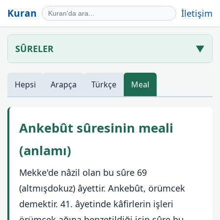
Kuran
İletişim
SÛRELER
▼
Hepsi
Arapça
Türkçe
Meal
Ankebût sûresinin meali
(anlamı)
Mekke'de nâzil olan bu sûre 69
(altmışdokuz) âyettir. Ankebût, örümcek
demektir. 41. âyetinde kâfirlerin işleri
örümcek ağına benzetildiği için sûre bu