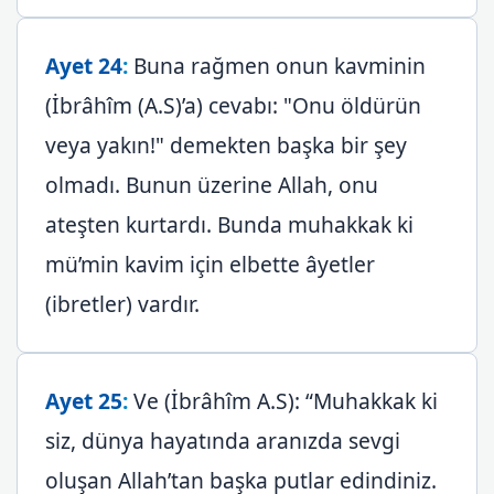
Ayet 24
:
Buna rağmen onun kavminin
(İbrâhîm (A.S)’a) cevabı: "Onu öldürün
veya yakın!" demekten başka bir şey
olmadı. Bunun üzerine Allah, onu
ateşten kurtardı. Bunda muhakkak ki
mü’min kavim için elbette âyetler
(ibretler) vardır.
Ayet 25
:
Ve (İbrâhîm A.S): “Muhakkak ki
siz, dünya hayatında aranızda sevgi
oluşan Allah’tan başka putlar edindiniz.