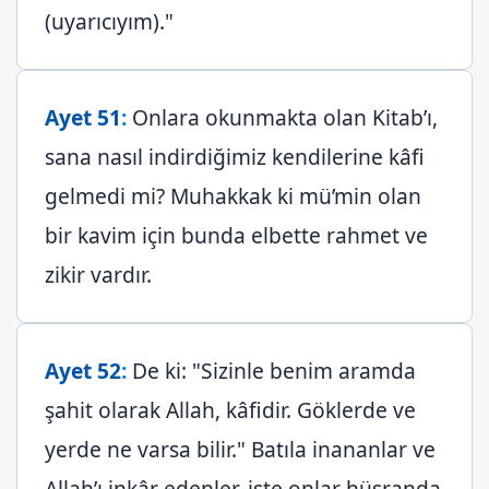
(uyarıcıyım)."
Ayet 51
:
Onlara okunmakta olan Kitab’ı,
sana nasıl indirdiğimiz kendilerine kâfi
gelmedi mi? Muhakkak ki mü’min olan
bir kavim için bunda elbette rahmet ve
zikir vardır.
Ayet 52
:
De ki: "Sizinle benim aramda
şahit olarak Allah, kâfidir. Göklerde ve
yerde ne varsa bilir." Batıla inananlar ve
Allah’ı inkâr edenler, işte onlar hüsranda