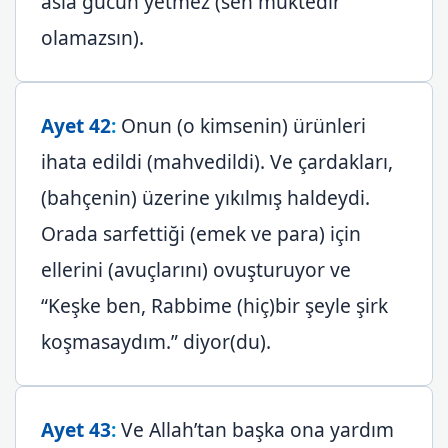
asla gücün yetmez (sen muktedir
olamazsın).
Ayet 42
:
Onun (o kimsenin) ürünleri
ihata edildi (mahvedildi). Ve çardakları,
(bahçenin) üzerine yıkılmış haldeydi.
Orada sarfettiği (emek ve para) için
ellerini (avuçlarını) ovuşturuyor ve
“Keşke ben, Rabbime (hiç)bir şeyle şirk
koşmasaydım.” diyor(du).
Ayet 43
:
Ve Allah’tan başka ona yardım