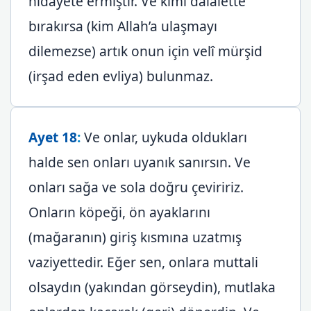
hidayete ermiştir. Ve kimi dalâlette
bırakırsa (kim Allah’a ulaşmayı
dilemezse) artık onun için velî mürşid
(irşad eden evliya) bulunmaz.
Ayet 18
:
Ve onlar, uykuda oldukları
halde sen onları uyanık sanırsın. Ve
onları sağa ve sola doğru çeviririz.
Onların köpeği, ön ayaklarını
(mağaranın) giriş kısmına uzatmış
vaziyettedir. Eğer sen, onlara muttali
olsaydın (yakından görseydin), mutlaka