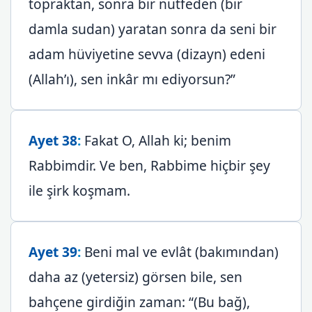
topraktan, sonra bir nutfeden (bir
damla sudan) yaratan sonra da seni bir
adam hüviyetine sevva (dizayn) edeni
(Allah’ı), sen inkâr mı ediyorsun?”
Ayet 38
:
Fakat O, Allah ki; benim
Rabbimdir. Ve ben, Rabbime hiçbir şey
ile şirk koşmam.
Ayet 39
:
Beni mal ve evlât (bakımından)
daha az (yetersiz) görsen bile, sen
bahçene girdiğin zaman: “(Bu bağ),