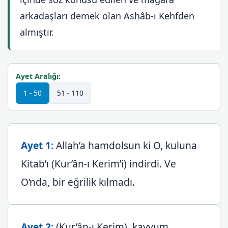
arkadaşları demek olan Ashâb-ı Kehfden
almıştır.
Ayet Aralığı:
1 - 50
51 - 110
Ayet 1
:
Allah’a hamdolsun ki O, kuluna
Kitab’ı (Kur’ân-ı Kerim’i) indirdi. Ve
O’nda, bir eğrilik kılmadı.
Ayet 2
:
(Kur’ân-ı Kerim), kayyum