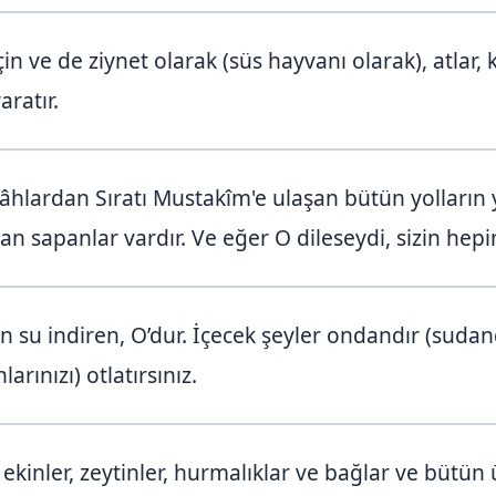
n ve de ziynet olarak (süs hayvanı olarak), atlar, 
aratır.
âhlardan Sıratı Mustakîm'e ulaşan bütün yolların y
an sapanlar vardır. Ve eğer O dileseydi, sizin hepin
 su indiren, O’dur. İçecek şeyler ondandır (sudandı
rınızı) otlatırsınız.
 ekinler, zeytinler, hurmalıklar ve bağlar ve bütün