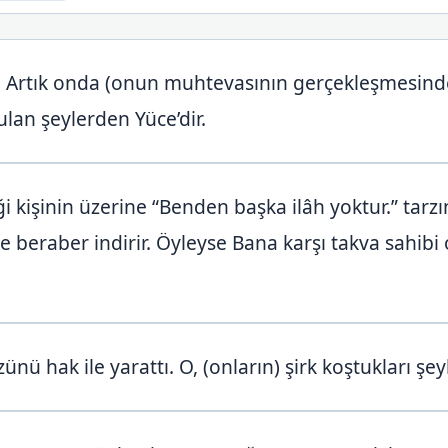
i. Artık onda (onun muhtevasının gerçekleşmesind
ulan şeylerden Yüce’dir.
i kişinin üzerine “Benden başka ilâh yoktur.” tarz
le beraber indirir. Öyleyse Bana karşı takva sahi
nü hak ile yarattı. O, (onların) şirk koştukları şey