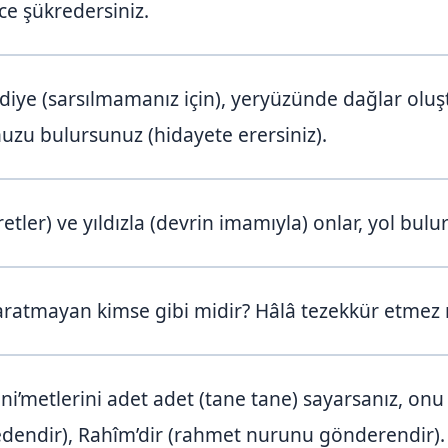
ece şükredersiniz.
r diye (sarsılmamanız için), yeryüzünde dağlar oluş
nuzu bulursunuz (hidayete erersiniz).
etler) ve yıldızla (devrin imamıyla) onlar, yol bulur
ratmayan kimse gibi midir? Hâlâ tezekkür etmez 
n ni’metlerini adet adet (tane tane) sayarsanız, o
 edendir), Rahîm’dir (rahmet nurunu gönderendir).