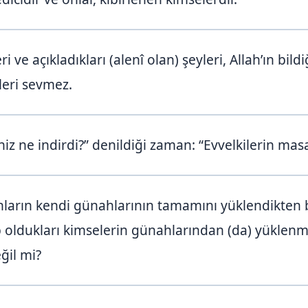
i ve açıkladıkları (alenî olan) şeyleri, Allah’ın bil
leri sevmez.
z ne indirdi?” denildiği zaman: “Evvelkilerin masal
arın kendi günahlarının tamamını yüklendikten ba
 oldukları kimselerin günahlarından (da) yüklenmel
ğil mi?