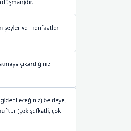
 (düşman)dır.
an şeyler ve menfaatler
atmaya çıkardığınız
idebileceğiniz) beldeye,
uf’tur (çok şefkatli, çok