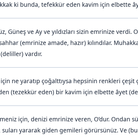
kkak ki bunda, tefekkür eden kavim için elbette âyet
 Güneş ve Ay ve yıldızları sizin emrinize verdi. O
usahhar (emrinize amade, hazır) kılındılar. Muhakka
deliller) vardır.
çin ne yaratıp çoğalttıysa hepsinin renkleri çeşit çe
n (tezekkür eden) bir kavim için elbette âyet (deli
eniz için, denizi emrinize veren, O’dur. Ondan süs
, suları yararak giden gemileri görürsünüz. Ve (bu