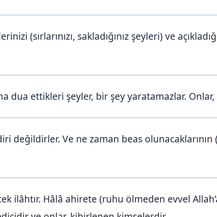
erinizi (sırlarınızı, sakladığınız şeyleri) ve açıkladığ
a dua ettikleri şeyler, bir şey yaratamazlar. Onlar, 
iri değildirler. Ve ne zaman beas olunacaklarının (d
r tek ilâhtır. Hâlâ ahirete (ruhu ölmeden evvel All
edicidir ve onlar, kibirlenen kimselerdir.