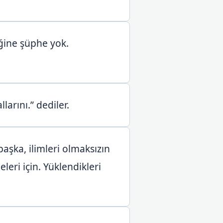
diğine şüphe yok.
larını.” dediler.
şka, ilimleri olmaksızın
eri için. Yüklendikleri