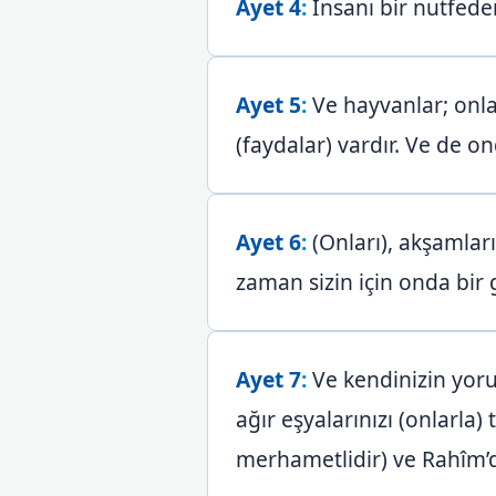
Ayet 4
:
İnsanı bir nutfede
Ayet 5
:
Ve hayvanlar; onlar
(faydalar) vardır. Ve de o
Ayet 6
:
(Onları), akşamlar
zaman sizin için onda bir g
Ayet 7
:
Ve kendinizin yoru
ağır eşyalarınızı (onlarla)
merhametlidir) ve Rahîm’