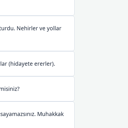
turdu. Nehirler ve yollar
lar (hidayete ererler).
misiniz?
nu sayamazsınız. Muhakkak