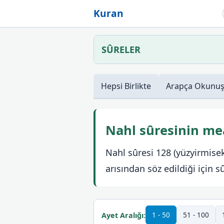
Kuran
SÛRELER
Hepsi
Birlikte
Arapça
Okunu
Nahl sûresinin mea
Nahl sûresi 128 (yüzyirmisek
arısından söz edildiği için s
1 - 50
51 - 100
Ayet Aralığı: