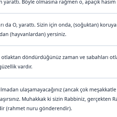
n yarattı. Böyle olmasına rağmen o, apaçık hasım
ı da O, yarattı. Sizin için onda, (soğuktan) koruy
ndan (hayvanlardan) yersiniz.
ı otlaktan döndürdüğünüz zaman ve sabahları otl
üzellik vardır.
lmadan ulaşamayacağınız (ancak çok meşakkatle g
 taşırsınız. Muhakkak ki sizin Rabbiniz, gerçekten Ra
dir (rahmet nuru gönderendir).