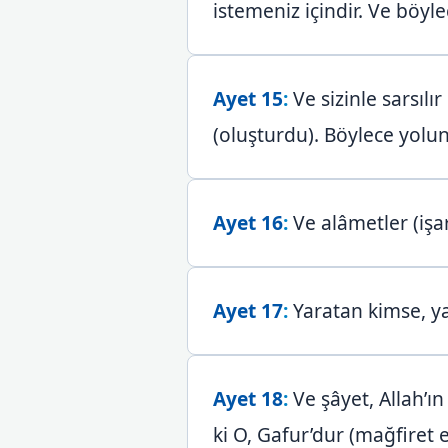
istemeniz içindir. Ve böyl
Ayet 15
:
Ve sizinle sarsılı
(oluşturdu). Böylece yolu
Ayet 16
:
Ve alâmetler (işar
Ayet 17
:
Yaratan kimse, ya
Ayet 18
:
Ve şâyet, Allah’ı
ki O, Gafur’dur (mağfiret