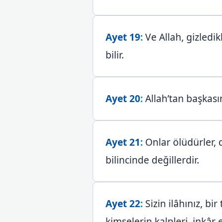
Ayet 19
:
Ve Allah, gizledikl
bilir.
Ayet 20
:
Allah’tan başkasın
Ayet 21
:
Onlar ölüdürler, d
bilincinde değillerdir.
Ayet 22
:
Sizin ilâhınız, bi
kimselerin kalpleri, inkâr 