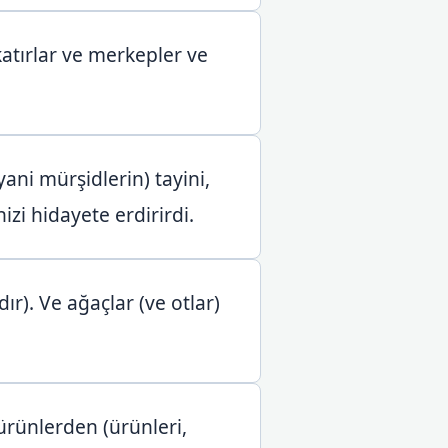
katırlar ve merkepler ve
ani mürşidlerin) tayini,
izi hidayete erdirirdi.
r). Ve ağaçlar (ve otlar)
 ürünlerden (ürünleri,