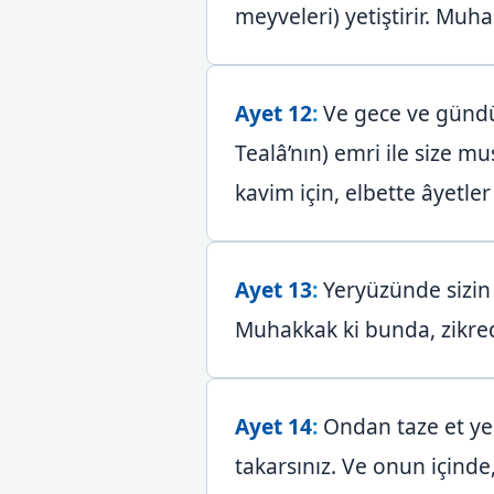
meyveleri) yetiştirir. Muha
Ayet 12
:
Ve gece ve gündüz,
Tealâ’nın) emri ile size m
kavim için, elbette âyetler (
Ayet 13
:
Yeryüzünde sizin i
Muhakkak ki bunda, zikrede
Ayet 14
:
Ondan taze et yem
takarsınız. Ve onun içinde