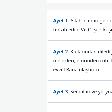
Ayet 1
:
Allah’ın emri geld
tenzih edin. Ve O, şirk koş
Ayet 2
:
Kullarından dilediğ
melekleri, emrinden ruh i
evvel Bana ulaştırın).
Ayet 3
:
Semaları ve yeryüzü