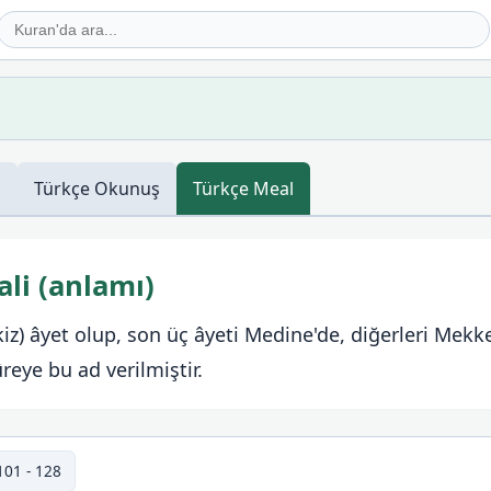
ş
Türkçe
Okunuş
Türkçe
Meal
li (anlamı)
iz) âyet olup, son üç âyeti Medine'de, diğerleri Mekke'
ûreye bu ad verilmiştir.
101 - 128