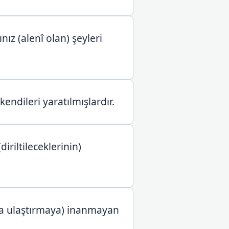
ınız (alenî olan) şeyleri
kendileri yaratılmışlardır.
iriltileceklerinin)
ah’a ulaştırmaya) inanmayan