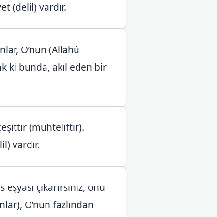
 (delil) vardır.
nlar, O’nun (Allahû
k ki bunda, akıl eden bir
şittir (muhteliftir).
l) vardır.
 eşyası çıkarırsınız, onu
nlar), O’nun fazlından