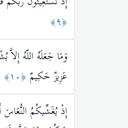
إِذْ تَسْتَغِيثُونَ رَبَّكُمْ 
﴿٩﴾
وَمَا جَعَلَهُ اللّهُ إِلاَّ بُش
عَزِيزٌ حَكِيمٌ
﴿١٠﴾
إِذْ يُغَشِّيكُمُ النُّعَاسَ أَ