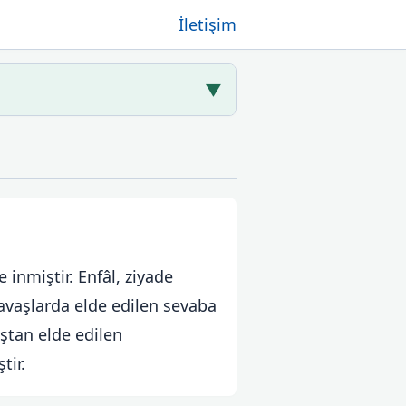
İletişim
▼
 inmiştir. Enfâl, ziyade
avaşlarda elde edilen sevaba
aştan elde edilen
tir.