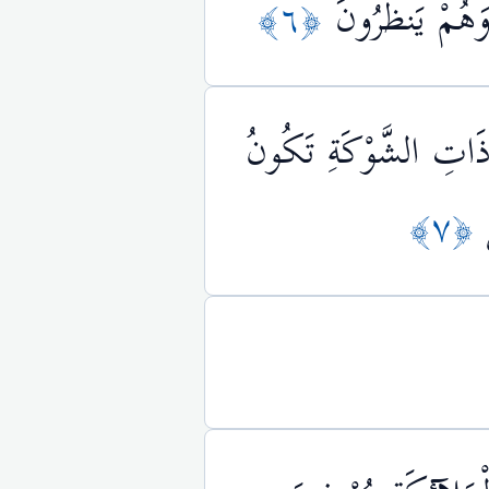
وَهُمْ يَنظُرُونَ
﴿٦﴾
رَ ذَاتِ الشَّوْكَةِ تَكُونُ
﴿٧﴾