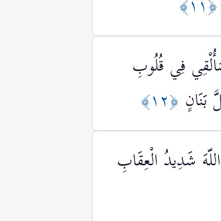
﴿١١
 سَأُلْقِي فِي قُلُوبِ
َ بَنَانٍ
﴿١٢﴾
َ اللّهَ شَدِيدُ الْعِقَابِ