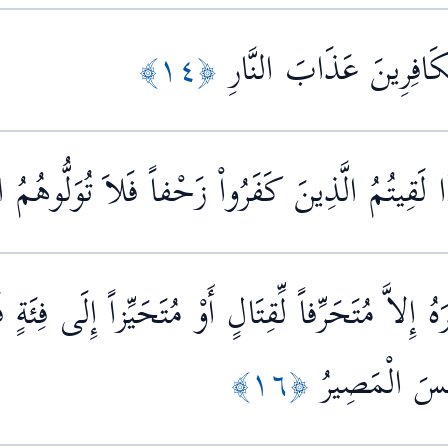
ْكَافِرِينَ عَذَابَ النَّارِ
﴿١٤﴾
ذَا لَقِيتُمُ الَّذِينَ كَفَرُواْ زَحْفاً فَلاَ تُوَلُّوهُمُ ال
رَهُ إِلاَّ مُتَحَرِّفاً لِّقِتَالٍ أَوْ مُتَحَيِّزاً إِلَى فِئ
ِئْسَ الْمَصِيرُ
﴿١٦﴾