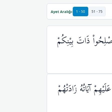
1 - 50
51 - 75
Ayet Aralığı:
أَصْلِحُواْ ذَاتَ بِيْنِكُمْ
لَيْهِمْ آيَاتُهُ زَادَتْهُمْ