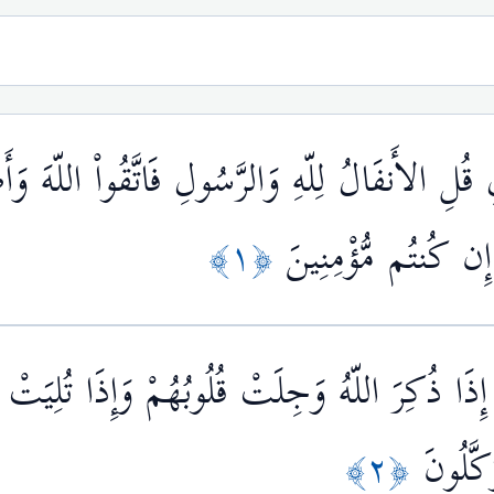
قُلِ الأَنفَالُ لِلّهِ وَالرَّسُولِ فَاتَّقُواْ اللّهَ وَ
 إِن كُنتُم مُّؤْمِنِينَ
﴿١﴾
 إِذَا ذُكِرَ اللّهُ وَجِلَتْ قُلُوبُهُمْ وَإِذَا تُلِيَتْ عَ
كَّلُونَ
﴿٢﴾