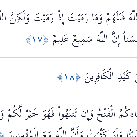
للّهَ قَتَلَهُمْ وَمَا رَمَيْتَ إِذْ رَمَيْتَ وَلَكِنَّ اللّ
سَناً إِنَّ اللّهَ سَمِيعٌ عَلِيمٌ
﴿١٧﴾
 كَيْدِ الْكَافِرِينَ
﴿١٨﴾
ءكُمُ الْفَتْحُ وَإِن تَنتَهُواْ فَهُوَ خَيْرٌ لَّكُمْ وَ
ْئًا وَلَوْ كَثُرَتْ وَأَنَّ اللّهَ مَعَ الْمُؤْمِنِينَ
﴿١٩﴾