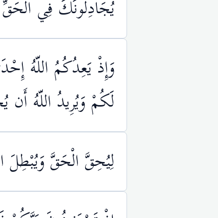
يُجَادِلُونَكَ فِي الْحَقِّ بَ
وَإِذْ يَعِدُكُمُ اللّهُ إِحْدَ
لَكُمْ وَيُرِيدُ اللّهُ أَن يُح
لِيُحِقَّ الْحَقَّ وَيُبْطِلَ ا