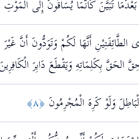
عْدَمَا تَبَيَّنَ كَأَنَّمَا يُسَاقُونَ إِلَى الْمَوْتِ 
ى الطَّائِفَتِيْنِ أَنَّهَا لَكُمْ وَتَوَدُّونَ أَنَّ غَيْ
ِقَّ الحَقَّ بِكَلِمَاتِهِ وَيَقْطَعَ دَابِرَ الْكَافِرِينَ
لْبَاطِلَ وَلَوْ كَرِهَ الْمُجْرِمُونَ
﴿٨﴾