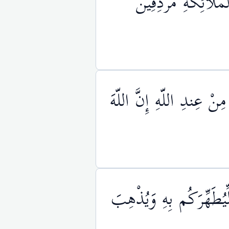
مَلآئِكَةِ مُرْدِفِينَ
 مِنْ عِندِ اللّهِ إِنَّ اللّهَ
ِّيُطَهِّرَكُم بِهِ وَيُذْهِبَ