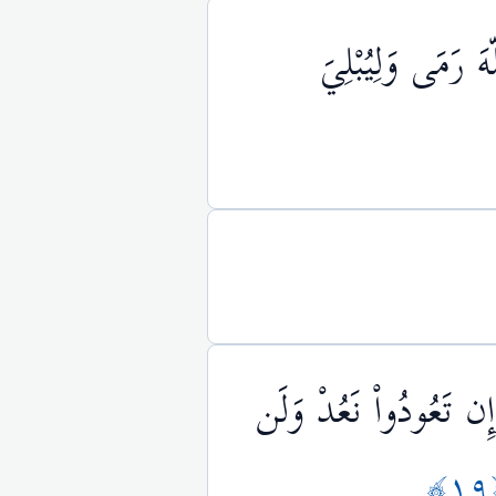
هَ رَمَى وَلِيُبْلِيَ
إِن تَعُودُواْ نَعُدْ وَلَن