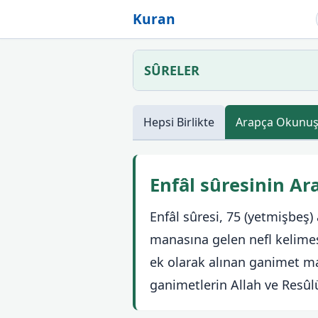
Kuran
SÛRELER
Hepsi
Birlikte
Arapça
Okunu
Enfâl sûresinin A
Enfâl sûresi, 75 (yetmişbeş) 
manasına gelen nefl kelimes
ek olarak alınan ganimet mal
ganimetlerin Allah ve Resûlü