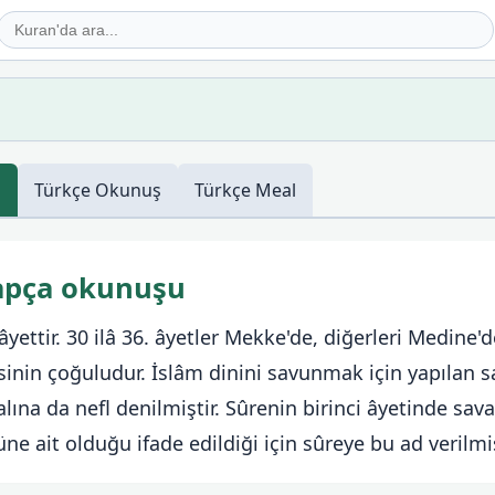
ş
Türkçe
Okunuş
Türkçe
Meal
rapça okunuşu
âyettir. 30 ilâ 36. âyetler Mekke'de, diğerleri Medine'de
inin çoğuludur. İslâm dinini savunmak için yapılan s
ına da nefl denilmiştir. Sûrenin birinci âyetinde sav
ne ait olduğu ifade edildiği için sûreye bu ad verilmiş