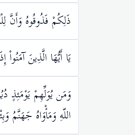
ذَلِكُمْ فَذُوقُوهُ وَأَنَّ لِل
يَا أَيُّهَا الَّذِينَ آمَنُواْ إِ
وَمَن يُوَلِّهِمْ يَوْمَئِذٍ دُبُ
اللّهِ وَمَأْوَاهُ جَهَنَّمُ وَب