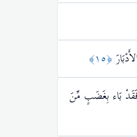
أَدْبَارَ
﴿١٥﴾
َةٍ فَقَدْ بَاء بِغَضَبٍ مِّنَ