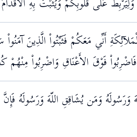
ِيَرْبِطَ عَلَى قُلُوبِكُمْ وَيُثَبِّتَ بِهِ الأَقْدَامَ
﴾
َلآئِكَةِ أَنِّي مَعَكُمْ فَثَبِّتُواْ الَّذِينَ آمَنُواْ
َاضْرِبُواْ فَوْقَ الأَعْنَاقِ وَاضْرِبُواْ مِنْهُمْ كُلّ
لّهَ وَرَسُولَهُ وَمَن يُشَاقِقِ اللّهَ وَرَسُولَهُ فَإِنّ