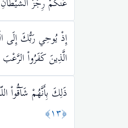
عَنكُمْ رِجْزَ الشَّيْطَانِ وَل
إِذْ يُوحِي رَبُّكَ إِلَى الْم
الَّذِينَ كَفَرُواْ الرَّعْبَ ف
ذَلِكَ بِأَنَّهُمْ شَآقُّواْ ال
﴿١٣﴾