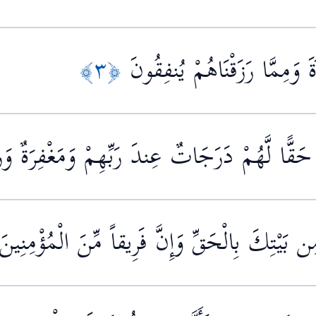
 وَمِمَّا رَزَقْنَاهُمْ يُنفِقُونَ
﴿٣﴾
 حَقًّا لَّهُمْ دَرَجَاتٌ عِندَ رَبِّهِمْ وَمَغْفِرَةٌ وَ
َيْتِكَ بِالْحَقِّ وَإِنَّ فَرِيقاً مِّنَ الْمُؤْمِنِين