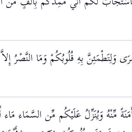
فَاسْتَجَابَ لَكُمْ أَنِّي مُمِدُّكُم بِأَلْفٍ مِّنَ الْ
ْرَى وَلِتَطْمَئِنَّ بِهِ قُلُوبُكُمْ وَمَا النَّصْرُ إِلاَّ
مَنَةً مِّنْهُ وَيُنَزِّلُ عَلَيْكُم مِّن السَّمَاء مَاء ل