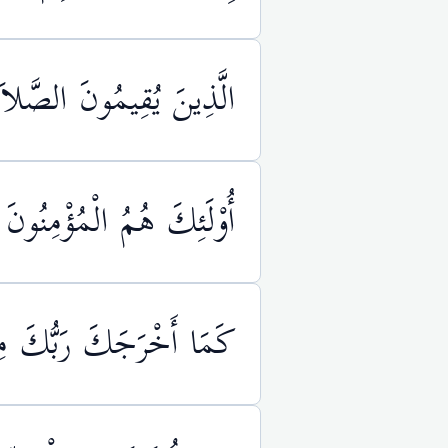
الَّذِينَ يُقِيمُونَ الصَّلاَةَ
أُوْلَئِكَ هُمُ الْمُؤْمِنُونَ
كَمَا أَخْرَجَكَ رَبُّكَ مِن ب