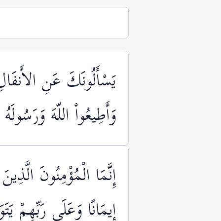
يَسْأَلُونَكَ عَنِ الأَنفَالِ 
وَأَطِيعُواْ اللّهَ وَرَسُولَهُ
إِنَّمَا الْمُؤْمِنُونَ الَّذِينَ
إِيمَانًا وَعَلَى رَبِّهِمْ يَتَوَ