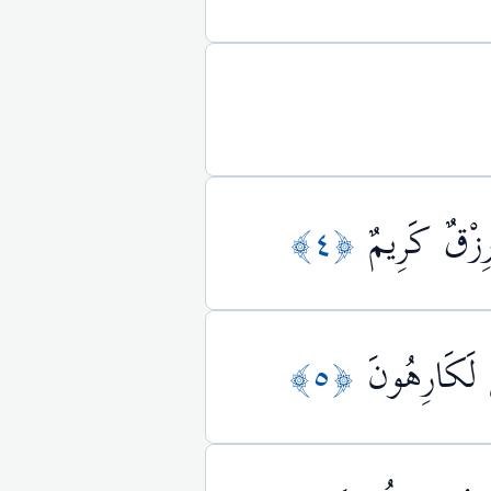
رِزْقٌ كَرِيمٌ
﴿٤﴾
َ لَكَارِهُونَ
﴿٥﴾