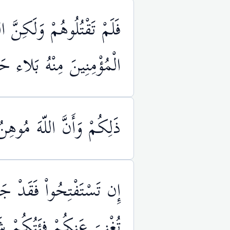
فَلَمْ تَقْتُلُوهُمْ وَلَكِنَّ ا
الْمُؤْمِنِينَ مِنْهُ بَلاء حَ
ذَلِكُمْ وَأَنَّ اللّهَ مُوهِنُ
إِن تَسْتَفْتِحُواْ فَقَدْ جَا
تُغْنِيَ عَنكُمْ فِئَتُكُمْ شَي