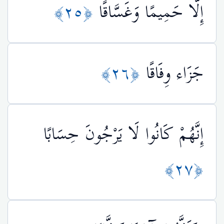
إِلَّا حَمِيمًا وَغَسَّاقًا
﴿٢٥﴾
جَزَاء وِفَاقًا
﴿٢٦﴾
إِنَّهُمْ كَانُوا لَا يَرْجُونَ حِسَابًا
﴿٢٧﴾