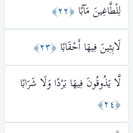
لِلْطَّاغِينَ مَآبًا
﴿٢٢﴾
لَابِثِينَ فِيهَا أَحْقَابًا
﴿٢٣﴾
لَّا يَذُوقُونَ فِيهَا بَرْدًا وَلَا شَرَابًا
﴿٢٤﴾