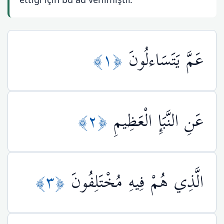
عَمَّ يَتَسَاءلُونَ
﴿١﴾
عَنِ النَّبَإِ الْعَظِيمِ
﴿٢﴾
الَّذِي هُمْ فِيهِ مُخْتَلِفُونَ
﴿٣﴾