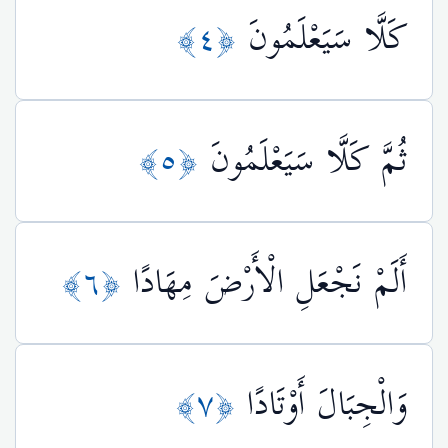
كَلَّا سَيَعْلَمُونَ
﴿٤﴾
ثُمَّ كَلَّا سَيَعْلَمُونَ
﴿٥﴾
أَلَمْ نَجْعَلِ الْأَرْضَ مِهَادًا
﴿٦﴾
وَالْجِبَالَ أَوْتَادًا
﴿٧﴾