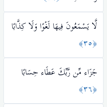
لَّا يَسْمَعُونَ فِيهَا لَغْوًا وَلَا كِذَّابًا
﴿٣٥﴾
جَزَاء مِّن رَّبِّكَ عَطَاء حِسَابًا
﴿٣٦﴾