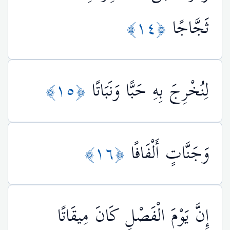
ثَجَّاجًا
﴿١٤﴾
لِنُخْرِجَ بِهِ حَبًّا وَنَبَاتًا
﴿١٥﴾
وَجَنَّاتٍ أَلْفَافًا
﴿١٦﴾
إِنَّ يَوْمَ الْفَصْلِ كَانَ مِيقَاتًا