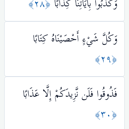
وَكَذَّبُوا بِآيَاتِنَا كِذَّابًا
﴿٢٨﴾
وَكُلَّ شَيْءٍ أَحْصَيْنَاهُ كِتَابًا
﴿٢٩﴾
فَذُوقُوا فَلَن نَّزِيدَكُمْ إِلَّا عَذَابًا
﴿٣٠﴾