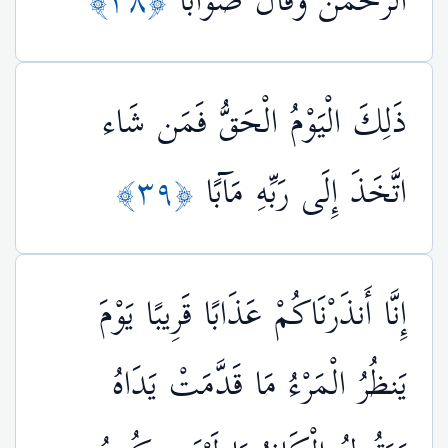
الرحْمَنُ وَقَالَ صَوَابًا
﴿٣٨﴾
ذَلِكَ الْيَوْمُ الْحَقُّ فَمَن شَاء
اتَّخَذَ إِلَى رَبِّهِ مَآبًا
﴿٣٩﴾
إِنَّا أَنذَرْنَاكُمْ عَذَابًا قَرِيبًا يَوْمَ
يَنظُرُ الْمَرْءُ مَا قَدَّمَتْ يَدَاهُ