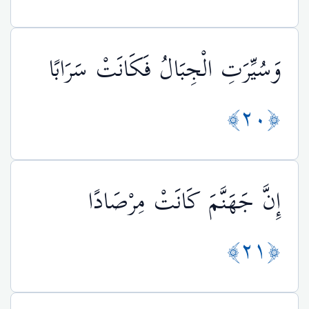
وَسُيِّرَتِ الْجِبَالُ فَكَانَتْ سَرَابًا
﴿٢٠﴾
إِنَّ جَهَنَّمَ كَانَتْ مِرْصَادًا
﴿٢١﴾