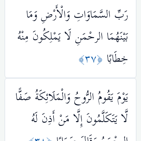
رَبِّ السَّمَاوَاتِ وَالْأَرْضِ وَمَا
بَيْنَهُمَا الرحْمَنِ لَا يَمْلِكُونَ مِنْهُ
خِطَابًا
﴿٣٧﴾
يَوْمَ يَقُومُ الرُّوحُ وَالْمَلَائِكَةُ صَفًّا
لَّا يَتَكَلَّمُونَ إِلَّا مَنْ أَذِنَ لَهُ