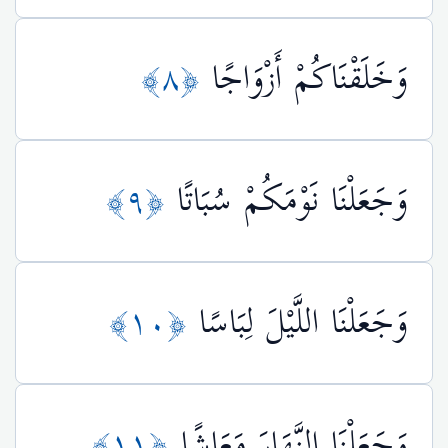
وَخَلَقْنَاكُمْ أَزْوَاجًا
﴿٨﴾
وَجَعَلْنَا نَوْمَكُمْ سُبَاتًا
﴿٩﴾
وَجَعَلْنَا اللَّيْلَ لِبَاسًا
﴿١٠﴾
وَجَعَلْنَا النَّهَارَ مَعَاشًا
﴿١١﴾