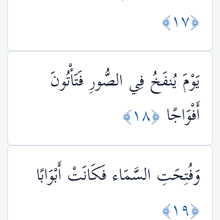
﴿١٧﴾
يَوْمَ يُنفَخُ فِي الصُّورِ فَتَأْتُونَ
أَفْوَاجًا
﴿١٨﴾
وَفُتِحَتِ السَّمَاء فَكَانَتْ أَبْوَابًا
﴿١٩﴾