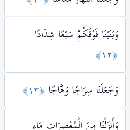
وَبَنَيْنَا فَوْقَكُمْ سَبْعًا شِدَادًا
﴿١٢﴾
وَجَعَلْنَا سِرَاجًا وَهَّاجًا
﴿١٣﴾
وَأَنزَلْنَا مِنَ الْمُعْصِرَاتِ مَاء