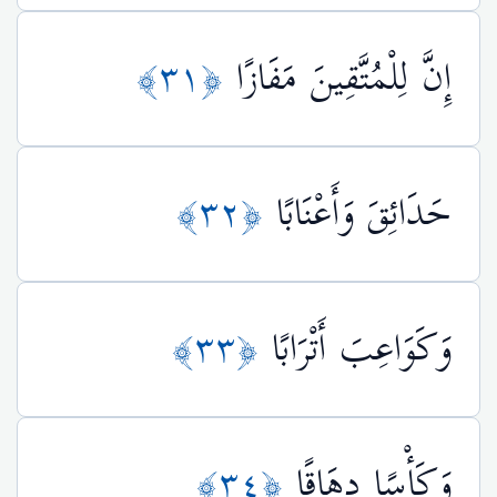
إِنَّ لِلْمُتَّقِينَ مَفَازًا
﴿٣١﴾
حَدَائِقَ وَأَعْنَابًا
﴿٣٢﴾
وَكَوَاعِبَ أَتْرَابًا
﴿٣٣﴾
وَكَأْسًا دِهَاقًا
﴿٣٤﴾