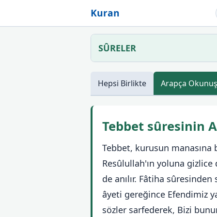
Kuran
SÛRELER
Hepsi
Birlikte
Arapça
Okunu
Tebbet sûresinin 
Tebbet, kurusun manasına be
Resûlullah'ın yoluna gizlice
de anılır. Fâtiha sûresinden 
âyeti gereğince Efendimiz ya
sözler sarfederek, Bizi bunu