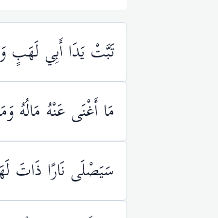
تَبَّتْ يَدَا أَبِي لَهَبٍ وَ
مَا أَغْنَى عَنْهُ مَالُهُ و
سَيَصْلَى نَارًا ذَاتَ لَه