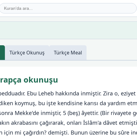
ş
Türkçe
Okunuş
Türkçe
Meal
Arapça okunuşu
dduadır. Ebu Leheb hakkında inmiştir. Zira o, eziyet
 diken koymuş, bu işte kendisine karısı da yardım etm
sonra Mekke'de inmiştir, 5 (beş) âyettir. (Bir rivayete 
kın akrabasını çağırarak, onları İslâm'a dâvet etmişt
n için mi çağırdın? demişti. Bunun üzerine bu sûre ind