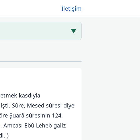
İletişim
▼
 etmek kasdıyla
işti. Sûre, Mesed sûresi diye
göre Şuarâ sûresinin 124.
i. Amcası Ebû Leheb galiz
i. )