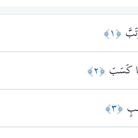
﴿١﴾
تَبَّ
﴿٢﴾
َمَا كَسَبَ
﴿٣﴾
َبٍ