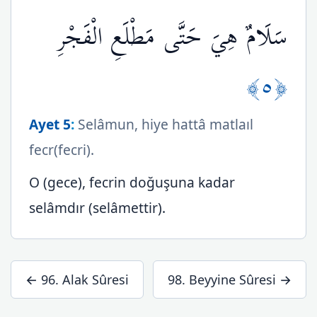
سَلَامٌ هِيَ حَتَّى مَطْلَعِ الْفَجْرِ
﴿٥﴾
Ayet 5
:
Selâmun, hiye hattâ matlaıl
fecr(fecri).
O (gece), fecrin doğuşuna kadar
selâmdır (selâmettir).
← 96. Alak Sûresi
98. Beyyine Sûresi →