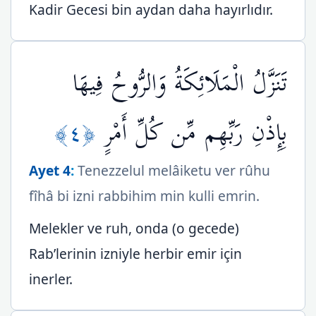
Kadir Gecesi bin aydan daha hayırlıdır.
تَنَزَّلُ الْمَلَائِكَةُ وَالرُّوحُ فِيهَا
﴿٤﴾
بِإِذْنِ رَبِّهِم مِّن كُلِّ أَمْرٍ
Ayet 4
:
Tenezzelul melâiketu ver rûhu
fîhâ bi izni rabbihim min kulli emrin.
Melekler ve ruh, onda (o gecede)
Rab’lerinin izniyle herbir emir için
inerler.