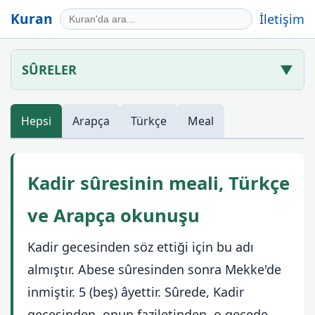
Kuran
İletişim
SÛRELER
▼
Hepsi
Arapça
Türkçe
Meal
Kadir sûresinin meali, Türkçe
ve Arapça okunuşu
Kadir gecesinden söz ettiği için bu adı
almıştır. Abese sûresinden sonra Mekke'de
inmiştir. 5 (beş) âyettir. Sûrede, Kadir
gecesinden, onun faziletinden, o gecede