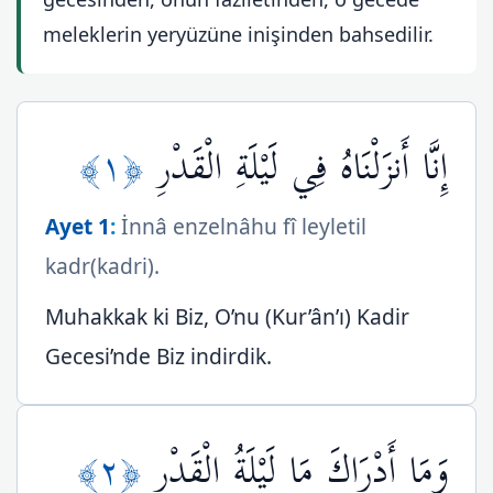
meleklerin yeryüzüne inişinden bahsedilir.
﴿١﴾
إِنَّا أَنزَلْنَاهُ فِي لَيْلَةِ الْقَدْرِ
Ayet 1
:
İnnâ enzelnâhu fî leyletil
kadr(kadri).
Muhakkak ki Biz, O’nu (Kur’ân’ı) Kadir
Gecesi’nde Biz indirdik.
﴿٢﴾
وَمَا أَدْرَاكَ مَا لَيْلَةُ الْقَدْرِ