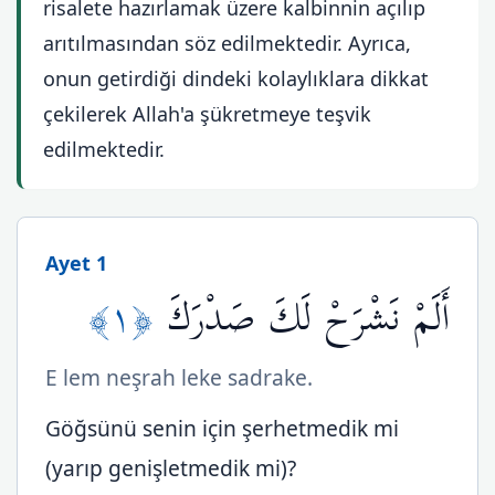
risalete hazırlamak üzere kalbinnin açılıp
arıtılmasından söz edilmektedir. Ayrıca,
onun getirdiği dindeki kolaylıklara dikkat
çekilerek Allah'a şükretmeye teşvik
edilmektedir.
Ayet 1
﴿١﴾
أَلَمْ نَشْرَحْ لَكَ صَدْرَكَ
E lem neşrah leke sadrake.
Göğsünü senin için şerhetmedik mi
(yarıp genişletmedik mi)?