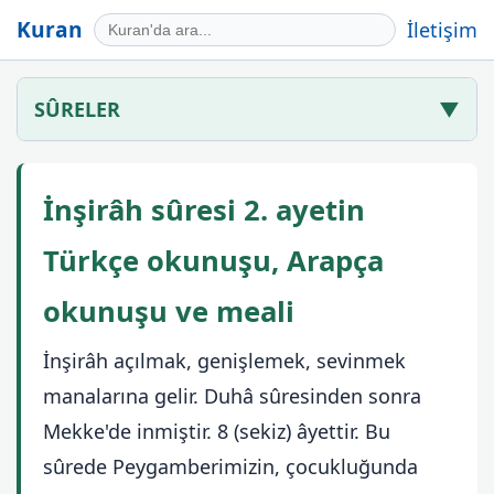
Kuran
İletişim
SÛRELER
▼
İnşirâh sûresi 2. ayetin
Türkçe okunuşu, Arapça
okunuşu ve meali
İnşirâh açılmak, genişlemek, sevinmek
manalarına gelir. Duhâ sûresinden sonra
Mekke'de inmiştir. 8 (sekiz) âyettir. Bu
sûrede Peygamberimizin, çocukluğunda