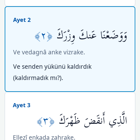
Ayet 2
﴿٢﴾
وَوَضَعْنَا عَنكَ وِزْرَكَ
Ve vedagnâ anke vizrake.
Ve senden yükünü kaldırdık
(kaldırmadık mı?).
Ayet 3
﴿٣﴾
الَّذِي أَنقَضَ ظَهْرَكَ
Ellezî enkada zahrake.