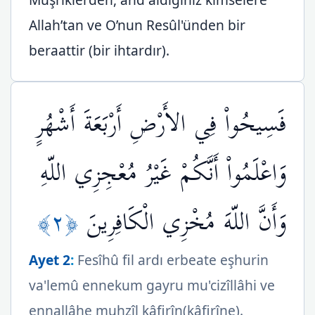
Allah’tan ve O’nun Resûl'ünden bir
beraattir (bir ihtardır).
فَسِيحُواْ فِي الأَرْضِ أَرْبَعَةَ أَشْهُرٍ
وَاعْلَمُواْ أَنَّكُمْ غَيْرُ مُعْجِزِي اللّهِ
﴿٢﴾
وَأَنَّ اللّهَ مُخْزِي الْكَافِرِينَ
Ayet 2
:
Fesîhû fil ardı erbeate eşhurin
va'lemû ennekum gayru mu'cizîllâhi ve
ennallâhe muhzîl kâfirîn(kâfirîne).