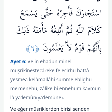
اسْتَجَارَكَ فَأَجِرْهُ حَتَّى يَسْمَعَ
كَلاَمَ اللّهِ ثُمَّ أَبْلِغْهُ مَأْمَنَهُ ذَلِكَ
﴿٦﴾
بِأَنَّهُمْ قَوْمٌ لاَّ يَعْلَمُونَ
Ayet 6
:
Ve in ehadun minel
muşrikînestecâreke fe ecirhu hattâ
yesmea kelâmallâhi summe eblighu
me'menehu, zâlike bi ennehum kavmun
lâ ya'lemûn(ya'lemûne).
Ve eğer müşriklerden birisi senden