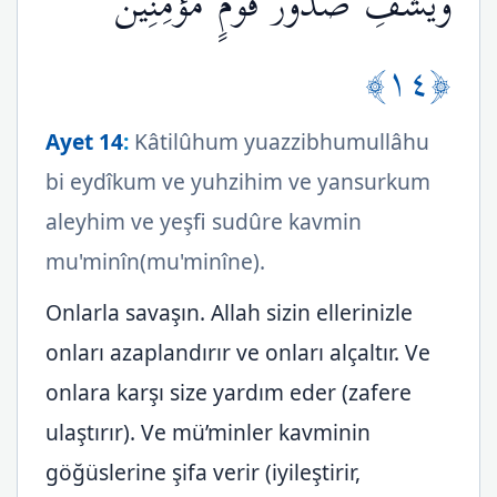
وَيَشْفِ صُدُورَ قَوْمٍ مُّؤْمِنِينَ
﴿١٤﴾
Ayet 14
:
Kâtilûhum yuazzibhumullâhu
bi eydîkum ve yuhzihim ve yansurkum
aleyhim ve yeşfi sudûre kavmin
mu'minîn(mu'minîne).
Onlarla savaşın. Allah sizin ellerinizle
onları azaplandırır ve onları alçaltır. Ve
onlara karşı size yardım eder (zafere
ulaştırır). Ve mü’minler kavminin
göğüslerine şifa verir (iyileştirir,