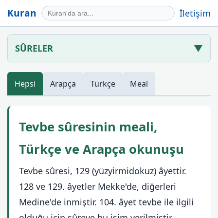
Kuran
İletişim
SÛRELER
▼
Hepsi
Arapça
Türkçe
Meal
Tevbe sûresinin meali,
Türkçe ve Arapça okunuşu
Tevbe sûresi, 129 (yüzyirmidokuz) âyettir.
128 ve 129. âyetler Mekke'de, diğerleri
Medine'de inmiştir. 104. âyet tevbe ile ilgili
olduğu için sûreye bu isim verilmiştir.