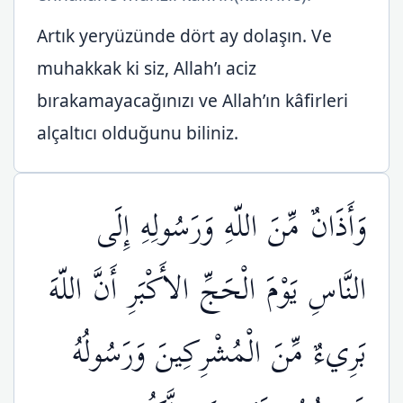
Artık yeryüzünde dört ay dolaşın. Ve
muhakkak ki siz, Allah’ı aciz
bırakamayacağınızı ve Allah’ın kâfirleri
alçaltıcı olduğunu biliniz.
وَأَذَانٌ مِّنَ اللّهِ وَرَسُولِهِ إِلَى
النَّاسِ يَوْمَ الْحَجِّ الأَكْبَرِ أَنَّ اللّهَ
بَرِيءٌ مِّنَ الْمُشْرِكِينَ وَرَسُولُهُ