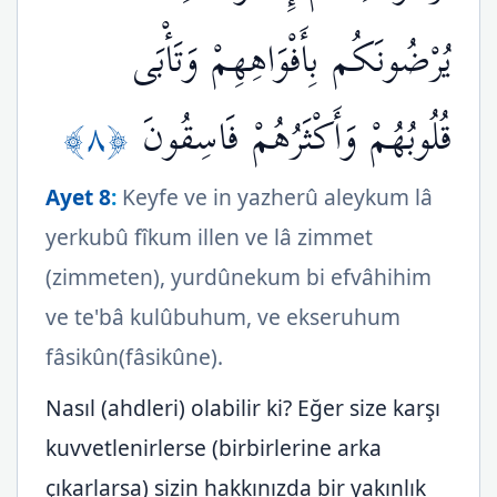
يُرْضُونَكُم بِأَفْوَاهِهِمْ وَتَأْبَى
﴿٨﴾
قُلُوبُهُمْ وَأَكْثَرُهُمْ فَاسِقُونَ
Ayet 8
:
Keyfe ve in yazherû aleykum lâ
yerkubû fîkum illen ve lâ zimmet
(zimmeten), yurdûnekum bi efvâhihim
ve te'bâ kulûbuhum, ve ekseruhum
fâsikûn(fâsikûne).
Nasıl (ahdleri) olabilir ki? Eğer size karşı
kuvvetlenirlerse (birbirlerine arka
çıkarlarsa) sizin hakkınızda bir yakınlık