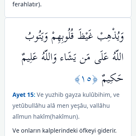
ferahlatır).
وَيُذْهِبْ غَيْظَ قُلُوبِهِمْ وَيَتُوبُ
اللّهُ عَلَى مَن يَشَاء وَاللّهُ عَلِيمٌ
﴿١٥﴾
حَكِيمٌ
Ayet 15
:
Ve yuzhib gayza kulûbihim, ve
yetûbullâhu alâ men yeşâu, vallâhu
alîmun hakîm(hakîmun).
Ve onların kalplerindeki öfkeyi giderir.