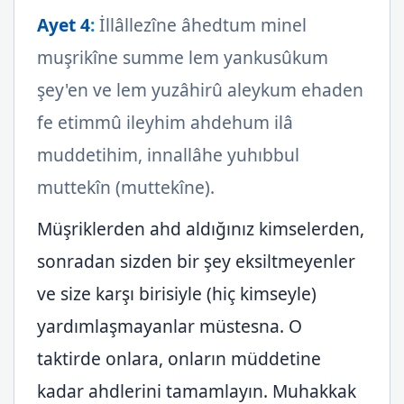
Ayet 4
:
İllâllezîne âhedtum minel
muşrikîne summe lem yankusûkum
şey'en ve lem yuzâhirû aleykum ehaden
fe etimmû ileyhim ahdehum ilâ
muddetihim, innallâhe yuhıbbul
muttekîn (muttekîne).
Müşriklerden ahd aldığınız kimselerden,
sonradan sizden bir şey eksiltmeyenler
ve size karşı birisiyle (hiç kimseyle)
yardımlaşmayanlar müstesna. O
taktirde onlara, onların müddetine
kadar ahdlerini tamamlayın. Muhakkak