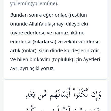
ya'lemûn(ya'lemûne).
Bundan sonra eğer onlar, (resûlün
önünde Allah’a ulaşmayı dileyerek)
tövbe ederlerse ve namazı ikâme
ederlerse (kılarlarsa) ve zekâtı verirlerse
artık (onlar), sizin dînde kardeşlerinizdir.
Ve bilen bir kavim (topluluk) için âyetleri
ayrı ayrı açıklıyoruz.
وَإِن نَّكَثُواْ أَيْمَانَهُم مِّن بَعْدِ