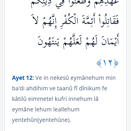
عَهْدِهِمْ وَطَعَنُواْ فِي دِينِكُمْ
فَقَاتِلُواْ أَئِمَّةَ الْكُفْرِ إِنَّهُمْ لاَ
أَيْمَانَ لَهُمْ لَعَلَّهُمْ يَنتَهُونَ
﴿١٢﴾
Ayet 12
:
Ve in nekesû eymânehum min
ba'di ahdihim ve taanû fî dînikum fe
kâtilû eimmetel kufri innehum lâ
eymâne lehum leallehum
yentehûn(yentehûne).