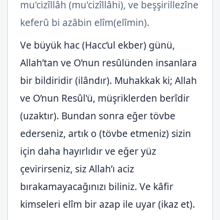
mu'cizîllâh (mu'cizîllâhi), ve beşşirillezîne
keferû bi azâbin elîm(elîmin).
Ve büyük hac (Hacc’ul ekber) günü,
Allah’tan ve O’nun resûlünden insanlara
bir bildiridir (ilândır). Muhakkak ki; Allah
ve O’nun Resûl'ü, müşriklerden berîdir
(uzaktır). Bundan sonra eğer tövbe
ederseniz, artık o (tövbe etmeniz) sizin
için daha hayırlıdır ve eğer yüz
çevirirseniz, siz Allah’ı aciz
bırakamayacağınızı biliniz. Ve kâfir
kimseleri elîm bir azap ile uyar (ikaz et).