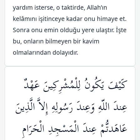
yardım isterse, o taktirde, Allah’ın
kelâmını işitinceye kadar onu himaye et.
Sonra onu emin olduğu yere ulaştır. İşte
bu, onların bilmeyen bir kavim
olmalarından dolayıdır.
كَيْفَ يَكُونُ لِلْمُشْرِكِينَ عَهْدٌ
عِندَ اللّهِ وَعِندَ رَسُولِهِ إِلاَّ الَّذِينَ
عَاهَدتُّمْ عِندَ الْمَسْجِدِ الْحَرَامِ