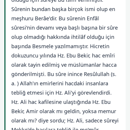
Sûrenin bundan başka birçok ismi olup en
meşhuru Berâe'dir. Bu sûrenin Enfâl
sûresi'nin devamı veya başlı başına bir sûre
olup olmadığı hakkında ihtilâf olduğu için
başında Besmele yazılmamıştır. Hicretin
dokuzuncu yılında Hz. Ebu Bekir, hac emîri
olarak tayin edilmiş ve müslümanlar hacca
gönderilmişti. Bu sûre inince Resûlullah (s.
a. ) Allah'ın emirlerini hacdaki insanlara
tebliğ etmesi için Hz. Ali'yi görevlendirdi.
Hz. Ali hac kafilesine ulaştığında Hz. Ebu
Bekir, Amir olarak mı geldin, yoksa memur
olarak mı? diye sordu; Hz. Ali, sadece sûreyi
Mekke'de hacılara tebliğ ile me'mûr