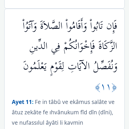
فَإِن تَابُواْ وَأَقَامُواْ الصَّلاَةَ وَآتَوُاْ
الزَّكَاةَ فَإِخْوَانُكُمْ فِي الدِّينِ
وَنُفَصِّلُ الآيَاتِ لِقَوْمٍ يَعْلَمُونَ
﴿١١﴾
Ayet 11
:
Fe in tâbû ve ekâmus salâte ve
âtuz zekâte fe ıhvânukum fîd dîn (dîni),
ve nufassılul âyâti li kavmin