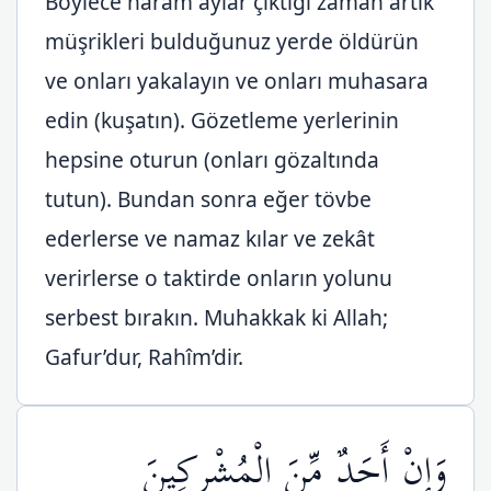
Böylece haram aylar çıktığı zaman artık
müşrikleri bulduğunuz yerde öldürün
ve onları yakalayın ve onları muhasara
edin (kuşatın). Gözetleme yerlerinin
hepsine oturun (onları gözaltında
tutun). Bundan sonra eğer tövbe
ederlerse ve namaz kılar ve zekât
verirlerse o taktirde onların yolunu
serbest bırakın. Muhakkak ki Allah;
Gafur’dur, Rahîm’dir.
وَإِنْ أَحَدٌ مِّنَ الْمُشْرِكِينَ