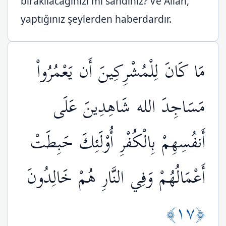
bırakılacağınızı mı sandınız? Ve Allah,
yaptığınız şeylerden haberdardır.
مَا كَانَ لِلْمُشْرِكِينَ أَن يَعْمُرُواْ
مَسَاجِدَ الله شَاهِدِينَ عَلَى
أَنفُسِهِمْ بِالْكُفْرِ أُوْلَئِكَ حَبِطَتْ
أَعْمَالُهُمْ وَفِي النَّارِ هُمْ خَالِدُونَ
﴿١٧﴾