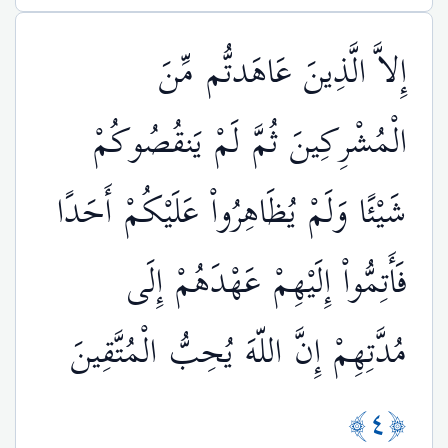
إِلاَّ الَّذِينَ عَاهَدتُّم مِّنَ
الْمُشْرِكِينَ ثُمَّ لَمْ يَنقُصُوكُمْ
شَيْئًا وَلَمْ يُظَاهِرُواْ عَلَيْكُمْ أَحَدًا
فَأَتِمُّواْ إِلَيْهِمْ عَهْدَهُمْ إِلَى
مُدَّتِهِمْ إِنَّ اللّهَ يُحِبُّ الْمُتَّقِينَ
﴿٤﴾