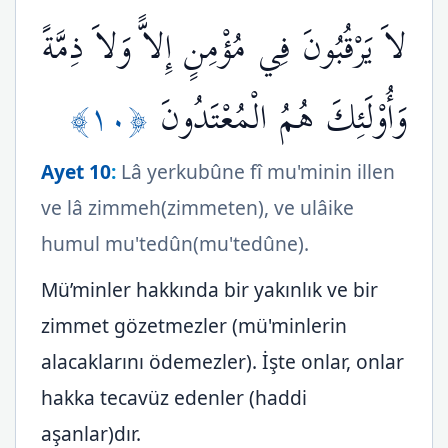
لاَ يَرْقُبُونَ فِي مُؤْمِنٍ إِلاًّ وَلاَ ذِمَّةً
﴿١٠﴾
وَأُوْلَئِكَ هُمُ الْمُعْتَدُونَ
Ayet 10
:
Lâ yerkubûne fî mu'minin illen
ve lâ zimmeh(zimmeten), ve ulâike
humul mu'tedûn(mu'tedûne).
Mü’minler hakkında bir yakınlık ve bir
zimmet gözetmezler (mü'minlerin
alacaklarını ödemezler). İşte onlar, onlar
hakka tecavüz edenler (haddi
aşanlar)dır.