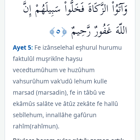
وَآتَوُاْ الزَّكَاةَ فَخَلُّواْ سَبِيلَهُمْ إِنَّ
﴿٥﴾
اللّهَ غَفُورٌ رَّحِيمٌ
Ayet 5
:
Fe izânselehal eşhurul hurumu
faktulûl muşrikîne haysu
vecedtumûhum ve huzûhum
vahsurûhum vak'udû lehum kulle
marsad (marsadin), fe in tâbû ve
ekâmûs salâte ve âtûz zekâte fe hallû
sebîlehum, innallâhe gafûrun
rahîm(rahîmun).