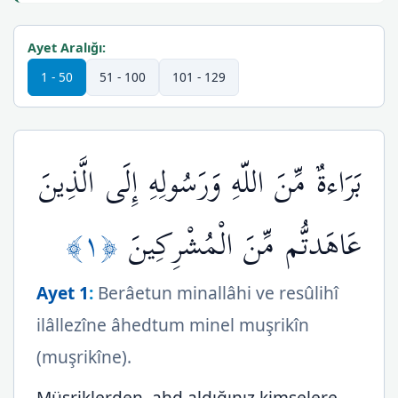
Ayet Aralığı:
1 - 50
51 - 100
101 - 129
بَرَاءةٌ مِّنَ اللّهِ وَرَسُولِهِ إِلَى الَّذِينَ
﴿١﴾
عَاهَدتُّم مِّنَ الْمُشْرِكِينَ
Ayet 1
:
Berâetun minallâhi ve resûlihî
ilâllezîne âhedtum minel muşrikîn
(muşrikîne).
Müşriklerden, ahd aldığınız kimselere