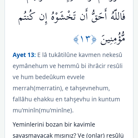
فَاللّهُ أَحَقُّ أَن تَخْشَوْهُ إِن كُنتُم
﴿١٣﴾
مُّؤُمِنِينَ
Ayet 13
:
E lâ tukâtilûne kavmen nekesû
eymânehum ve hemmû bi ihrâcir resûli
ve hum bedeûkum evvele
merrah(merratin), e tahşevnehum,
fallâhu ehakku en tahşevhu in kuntum
mu'minîn(mu'minîne).
Yeminlerini bozan bir kavimle
savaşmayacak mısınız? Ve (onlar) resûlü