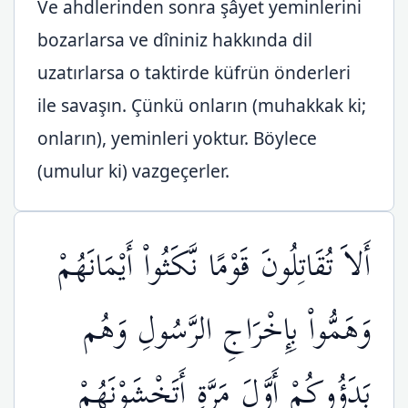
Ve ahdlerinden sonra şâyet yeminlerini
bozarlarsa ve dîniniz hakkında dil
uzatırlarsa o taktirde küfrün önderleri
ile savaşın. Çünkü onların (muhakkak ki;
onların), yeminleri yoktur. Böylece
(umulur ki) vazgeçerler.
أَلاَ تُقَاتِلُونَ قَوْمًا نَّكَثُواْ أَيْمَانَهُمْ
وَهَمُّواْ بِإِخْرَاجِ الرَّسُولِ وَهُم
بَدَؤُوكُمْ أَوَّلَ مَرَّةٍ أَتَخْشَوْنَهُمْ