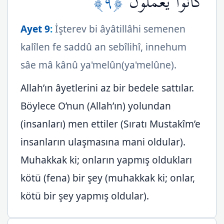
﴿٩﴾
كَانُواْ يَعْمَلُونَ
Ayet 9
:
İşterev bi âyâtillâhi semenen
kalîlen fe saddû an sebîlihî, innehum
sâe mâ kânû ya'melûn(ya'melûne).
Allah’ın âyetlerini az bir bedele sattılar.
Böylece O’nun (Allah’ın) yolundan
(insanları) men ettiler (Sıratı Mustakîm’e
insanların ulaşmasına mani oldular).
Muhakkak ki; onların yapmış oldukları
kötü (fena) bir şey (muhakkak ki; onlar,
kötü bir şey yapmış oldular).