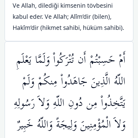
Ve Allah, dilediği kimsenin tövbesini
kabul eder. Ve Allah; Alîm’dir (bilen),
Hakîm’dir (hikmet sahibi, hüküm sahibi).
أَمْ حَسِبْتُمْ أَن تُتْرَكُواْ وَلَمَّا يَعْلَمِ
اللّهُ الَّذِينَ جَاهَدُواْ مِنكُمْ وَلَمْ
يَتَّخِذُواْ مِن دُونِ اللّهِ وَلاَ رَسُولِهِ
وَلاَ الْمُؤْمِنِينَ وَلِيجَةً وَاللّهُ خَبِيرٌ