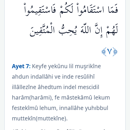
فَمَا اسْتَقَامُواْ لَكُمْ فَاسْتَقِيمُواْ
لَهُمْ إِنَّ اللّهَ يُحِبُّ الْمُتَّقِينَ
﴿٧﴾
Ayet 7
:
Keyfe yekûnu lil muşrikîne
ahdun indallâhi ve inde resûlihî
illâllezîne âhedtum indel mescidil
harâm(harâmi), fe mâstekâmû lekum
festekîmû lehum, innallâhe yuhıbbul
muttekîn(muttekîne).