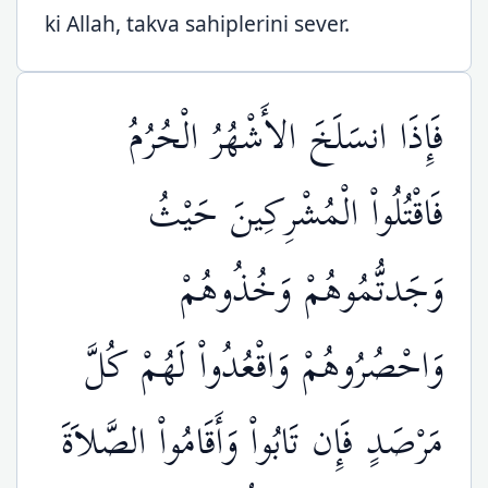
ki Allah, takva sahiplerini sever.
فَإِذَا انسَلَخَ الأَشْهُرُ الْحُرُمُ
فَاقْتُلُواْ الْمُشْرِكِينَ حَيْثُ
وَجَدتُّمُوهُمْ وَخُذُوهُمْ
وَاحْصُرُوهُمْ وَاقْعُدُواْ لَهُمْ كُلَّ
مَرْصَدٍ فَإِن تَابُواْ وَأَقَامُواْ الصَّلاَةَ