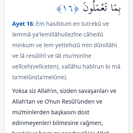
﴿١٦﴾
بِمَا تَعْمَلُونَ
Ayet 16
:
Em hasibtum en tutrekû ve
lemmâ ya'lemillâhullezîne câhedû
minkum ve lem yettehızû min dûnillâhi
ve lâ resûlihî ve lâl mu'minîne
velîceh(velîceten), vallâhu habîrun bi mâ
ta'melûn(ta'melûne).
Yoksa siz Allah’ın, sizden savaşanları ve
Allah’tan ve O’nun Resûl'ünden ve
mü’minlerden başkasını dost
edinmeyenleri bilmesine rağmen,