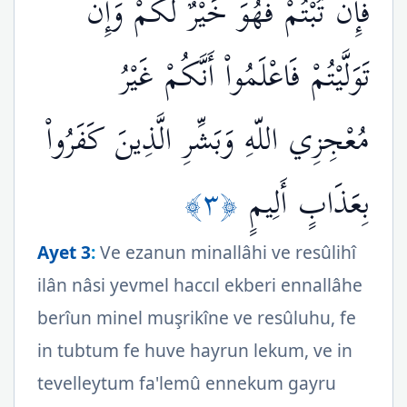
فَإِن تُبْتُمْ فَهُوَ خَيْرٌ لَّكُمْ وَإِن
تَوَلَّيْتُمْ فَاعْلَمُواْ أَنَّكُمْ غَيْرُ
مُعْجِزِي اللّهِ وَبَشِّرِ الَّذِينَ كَفَرُواْ
﴿٣﴾
بِعَذَابٍ أَلِيمٍ
Ayet 3
:
Ve ezanun minallâhi ve resûlihî
ilân nâsi yevmel haccıl ekberi ennallâhe
berîun minel muşrikîne ve resûluhu, fe
in tubtum fe huve hayrun lekum, ve in
tevelleytum fa'lemû ennekum gayru