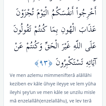
أَخْرِجُواْ أَنفُسَكُمُ الْيَوْمَ تُجْزَوْنَ
عَذَابَ الْهُونِ بِمَا كُنتُمْ تَقُولُونَ
عَلَى اللّهِ غَيْرَ الْحَقِّ وَكُنتُمْ عَنْ
﴿٩٣﴾
آيَاتِهِ تَسْتَكْبِرُونَ
Ve men azlemu mimmenifterâ alâllâhi
keziben ev kâle ûhıye ileyye ve lem yûha
ileyhi şey’un ve men kâle se unzilu misle
mâ enzelallâh(enzelallâhu), ve lev terâ