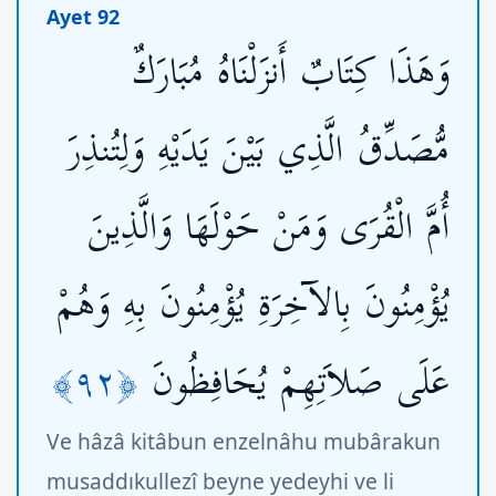
Ayet 92
وَهَذَا كِتَابٌ أَنزَلْنَاهُ مُبَارَكٌ
مُّصَدِّقُ الَّذِي بَيْنَ يَدَيْهِ وَلِتُنذِرَ
أُمَّ الْقُرَى وَمَنْ حَوْلَهَا وَالَّذِينَ
يُؤْمِنُونَ بِالآخِرَةِ يُؤْمِنُونَ بِهِ وَهُمْ
﴿٩٢﴾
عَلَى صَلاَتِهِمْ يُحَافِظُونَ
Ve hâzâ kitâbun enzelnâhu mubârakun
musaddıkullezî beyne yedeyhi ve li