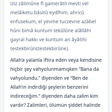
iziz zâlimûne fî gamerâtil mevti vel
melâiketu bâsitû eydîhim, ahricû
enfusekum, el yevme tuczevne azâbel
hûni bimâ kuntum tekûlûne alâllâhi
gayral hakkı ve kuntum an âyâtihi
testekbirûn(testekbirûne).
Allah’a yalanla iftira eden veya kendisine
hiçbir şey vahyolunmamışken “Bana da
vahyolundu.” diyenden ve “Ben de
Allah’ın indirdiği şeylerin benzerini
indireceğim.” diyenden daha zalim kim
vardır? Zalimleri, ölümün şiddet halinde