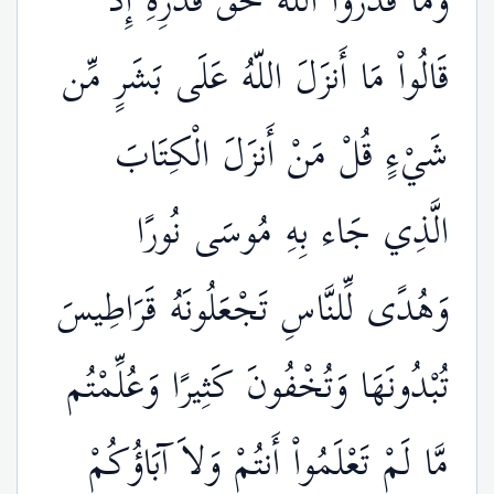
وَمَا قَدَرُواْ اللّهَ حَقَّ قَدْرِهِ إِذْ
قَالُواْ مَا أَنزَلَ اللّهُ عَلَى بَشَرٍ مِّن
شَيْءٍ قُلْ مَنْ أَنزَلَ الْكِتَابَ
الَّذِي جَاء بِهِ مُوسَى نُورًا
وَهُدًى لِّلنَّاسِ تَجْعَلُونَهُ قَرَاطِيسَ
تُبْدُونَهَا وَتُخْفُونَ كَثِيرًا وَعُلِّمْتُم
مَّا لَمْ تَعْلَمُواْ أَنتُمْ وَلاَ آبَاؤُكُمْ