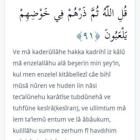
قُلِ اللّهُ ثُمَّ ذَرْهُمْ فِي خَوْضِهِمْ
﴿٩١﴾
يَلْعَبُونَ
Ve mâ kaderûllâhe hakka kadrihî iz kâlû
mâ enzelallâhu alâ beşerin min şey’in,
kul men enzelel kitâbellezî câe bihî
mûsâ nûren ve huden lin nâsi
tec’alûnehu karâtîse tubdûnehâ ve
tuhfûne kesîrâ(kesîran), ve ullimtum mâ
lem ta’lemû entum ve lâ âbâukum,
kulillâhu summe zerhum fî havdıhim