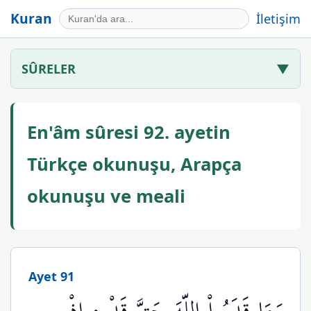
Kuran
İletişim
SÛRELER
▼
En'âm sûresi 92. ayetin
Türkçe okunuşu, Arapça
okunuşu ve meali
Ayet 91