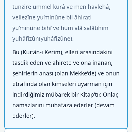
tunzire ummel kurâ ve men havlehâ,
vellezîne yu’minûne bil âhirati
yu’minûne bihî ve hum alâ salâtihim
yuhâfizûn(yuhâfizûne).
Bu (Kur’ân-ı Kerim), elleri arasındakini
tasdik eden ve ahirete ve ona inanan,
şehirlerin anası (olan Mekke’de) ve onun
etrafında olan kimseleri uyarman için
indirdiğimiz mübarek bir Kitap’tır. Onlar,
namazlarını muhafaza ederler (devam
ederler).