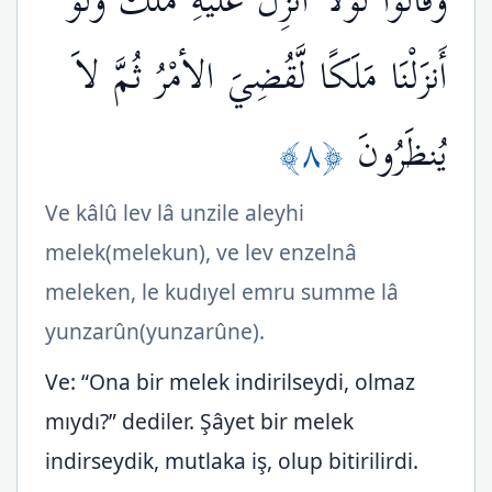
وَقَالُواْ لَوْلا أُنزِلَ عَلَيْهِ مَلَكٌ وَلَوْ
أَنزَلْنَا مَلَكًا لَّقُضِيَ الأمْرُ ثُمَّ لاَ
﴿٨﴾
يُنظَرُونَ
Ve kâlû lev lâ unzile aleyhi
melek(melekun), ve lev enzelnâ
meleken, le kudıyel emru summe lâ
yunzarûn(yunzarûne).
Ve: “Ona bir melek indirilseydi, olmaz
mıydı?” dediler. Şâyet bir melek
indirseydik, mutlaka iş, olup bitirilirdi.