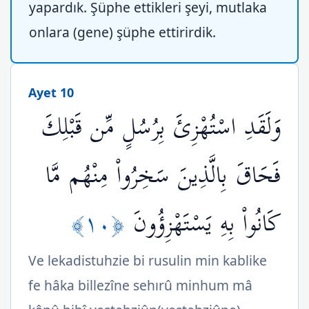
yapardık. Şüphe ettikleri şeyi, mutlaka
onlara (gene) şüphe ettirirdik.
Ayet 10
وَلَقَدِ اسْتُهْزِئَ بِرُسُلٍ مِّن قَبْلِكَ
فَحَاقَ بِالَّذِينَ سَخِرُواْ مِنْهُم مَّا
﴿١٠﴾
كَانُواْ بِهِ يَسْتَهْزِؤُونَ
Ve lekadistuhzie bi rusulin min kablike
fe hâka billezîne sehırû minhum mâ