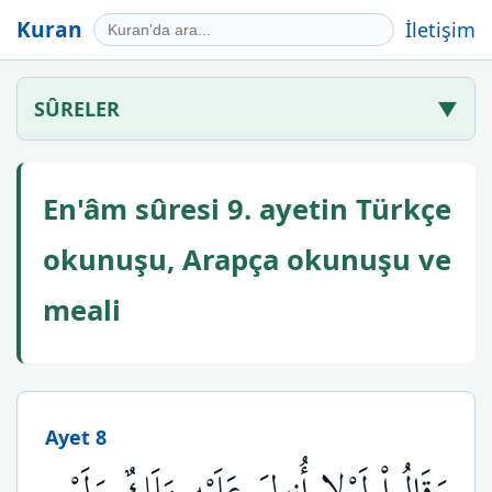
Kuran
İletişim
SÛRELER
▼
En'âm sûresi 9. ayetin Türkçe
okunuşu, Arapça okunuşu ve
meali
Ayet 8