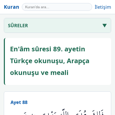
Kuran
İletişim
SÛRELER
▼
En'âm sûresi 89. ayetin
Türkçe okunuşu, Arapça
okunuşu ve meali
Ayet 88