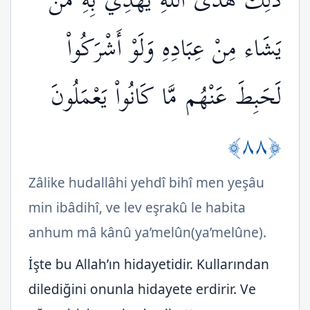
ذَلِكَ هُدَى اللّهِ يَهْدِي بِهِ مَن
يَشَاء مِنْ عِبَادِهِ وَلَوْ أَشْرَكُواْ
لَحَبِطَ عَنْهُم مَّا كَانُواْ يَعْمَلُونَ
﴿٨٨﴾
Zâlike hudallâhi yehdî bihî men yeşâu
min ibâdihî, ve lev eşrakû le habita
anhum mâ kânû ya’melûn(ya’melûne).
İşte bu Allah’ın hidayetidir. Kullarından
dilediğini onunla hidayete erdirir. Ve