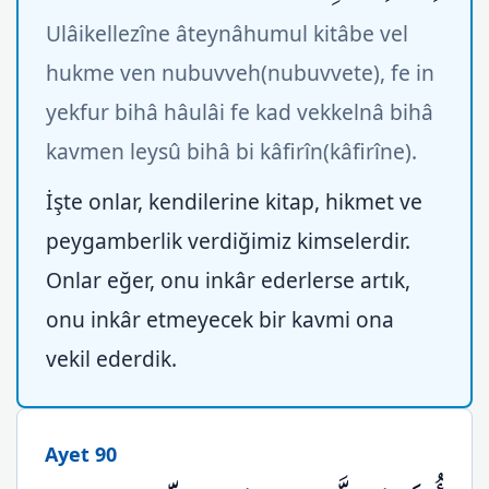
Ulâikellezîne âteynâhumul kitâbe vel
hukme ven nubuvveh(nubuvvete), fe in
yekfur bihâ hâulâi fe kad vekkelnâ bihâ
kavmen leysû bihâ bi kâfirîn(kâfirîne).
İşte onlar, kendilerine kitap, hikmet ve
peygamberlik verdiğimiz kimselerdir.
Onlar eğer, onu inkâr ederlerse artık,
onu inkâr etmeyecek bir kavmi ona
vekil ederdik.
Ayet 90