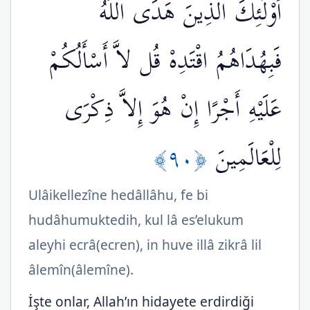
أُوْلَئِكَ الَّذِينَ هَدَى اللّهُ
فَبِهُدَاهُمُ اقْتَدِهْ قُل لاَّ أَسْأَلُكُمْ
عَلَيْهِ أَجْرًا إِنْ هُوَ إِلاَّ ذِكْرَى
﴿٩٠﴾
لِلْعَالَمِينَ
Ulâikellezîne hedâllâhu, fe bi
hudâhumuktedih, kul lâ es’elukum
aleyhi ecrâ(ecren), in huve illâ zikrâ lil
âlemîn(âlemîne).
İşte onlar, Allah’ın hidayete erdirdiği