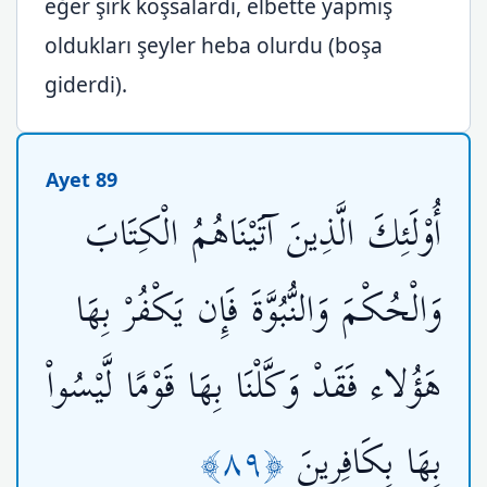
eğer şirk koşsalardı, elbette yapmış
oldukları şeyler heba olurdu (boşa
giderdi).
Ayet 89
أُوْلَئِكَ الَّذِينَ آتَيْنَاهُمُ الْكِتَابَ
وَالْحُكْمَ وَالنُّبُوَّةَ فَإِن يَكْفُرْ بِهَا
هَؤُلاء فَقَدْ وَكَّلْنَا بِهَا قَوْمًا لَّيْسُواْ
﴿٨٩﴾
بِهَا بِكَافِرِينَ