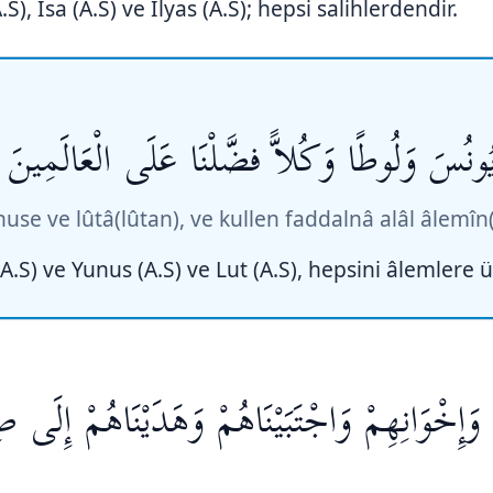
S), İsa (A.S) ve İlyas (A.S); hepsi salihlerdendir.
﴾
ُونُسَ وَلُوطًا وَكُلاًّ فضَّلْنَا عَلَى الْعَالَمِينَ
use ve lûtâ(lûtan), ve kullen faddalnâ alâl âlemîn
(A.S) ve Yunus (A.S) ve Lut (A.S), hepsini âlemlere ü
ِمْ وَإِخْوَانِهِمْ وَاجْتَبَيْنَاهُمْ وَهَدَيْنَاهُمْ إِلَى