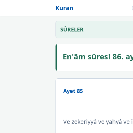
Kuran
SÛRELER
En'âm sûresi 86. 
Ayet 85
Ve zekeriyyâ ve yahyâ ve îs