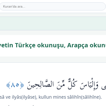
ayetin Türkçe okunuşu, Arapça okun
﴿٨٥﴾
َى وَإِلْيَاسَ كُلٌّ مِّنَ الصَّالِحِينَ
â ve ilyâs(ilyâse), kullun mines sâlihîn(sâlihîne).