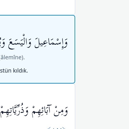
وَإِسْمَاعِيلَ وَالْيَسَعَ وَي
(âlemîne).
stün kıldık.
وَمِنْ آبَائِهِمْ وَذُرِّيَّاتِه