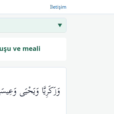
İletişim
▼
uşu ve meali
وَزَكَرِيَّا وَيَحْيَى وَعِيس