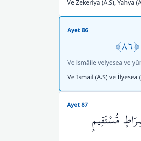
Ve Zekeriya (A.S), Yahya (A.
Ayet 86
﴿٨٦
Ve ismâîle velyesea ve yûn
Ve İsmail (A.S) ve İlyesea 
Ayet 87
 صِرَاطٍ مُّسْتَقِيمٍ