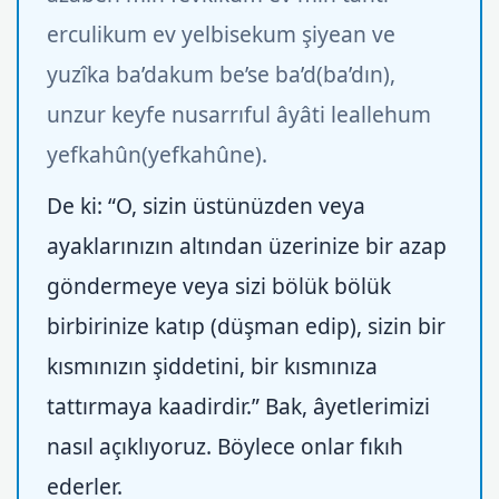
erculikum ev yelbisekum şiyean ve
yuzîka ba’dakum be’se ba’d(ba’dın),
unzur keyfe nusarrıful âyâti leallehum
yefkahûn(yefkahûne).
De ki: “O, sizin üstünüzden veya
ayaklarınızın altından üzerinize bir azap
göndermeye veya sizi bölük bölük
birbirinize katıp (düşman edip), sizin bir
kısmınızın şiddetini, bir kısmınıza
tattırmaya kaadirdir.” Bak, âyetlerimizi
nasıl açıklıyoruz. Böylece onlar fıkıh
ederler.