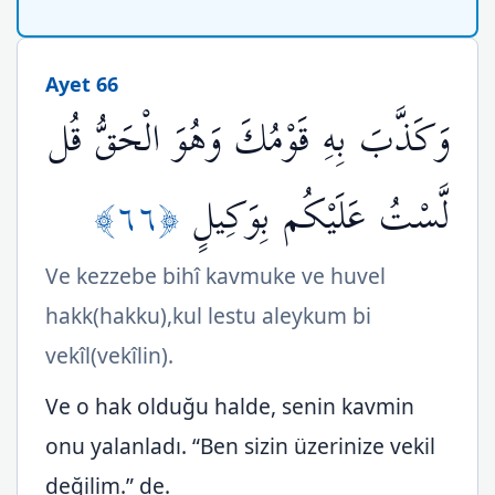
Ayet 66
وَكَذَّبَ بِهِ قَوْمُكَ وَهُوَ الْحَقُّ قُل
﴿٦٦﴾
لَّسْتُ عَلَيْكُم بِوَكِيلٍ
Ve kezzebe bihî kavmuke ve huvel
hakk(hakku),kul lestu aleykum bi
vekîl(vekîlin).
Ve o hak olduğu halde, senin kavmin
onu yalanladı. “Ben sizin üzerinize vekil
değilim.” de.