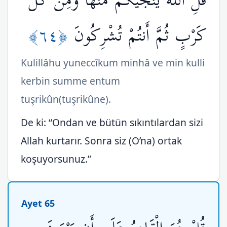
قُلِ اللّهُ يُنَجِّيكُم مِّنْهَا وَمِن كُلِّ
﴿٦٤﴾
كَرْبٍ ثُمَّ أَنتُمْ تُشْرِكُونَ
Kulillâhu yuneccîkum minhâ ve min kulli
kerbin summe entum
tuşrikûn(tuşrikûne).
De ki: “Ondan ve bütün sıkıntılardan sizi
Allah kurtarır. Sonra siz (O’na) ortak
koşuyorsunuz.”
Ayet 65