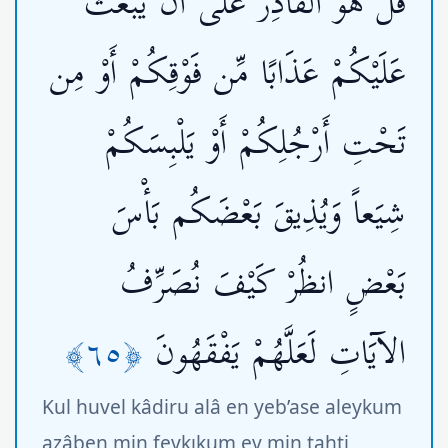
قُلْ هُوَ الْقَادِرُ عَلَى أَن يَبْعَثَ
عَلَيْكُمْ عَذَابًا مِّن فَوْقِكُمْ أَوْ مِن
تَحْتِ أَرْجُلِكُمْ أَوْ يَلْبِسَكُمْ
شِيَعاً وَيُذِيقَ بَعْضَكُم بَأْسَ
بَعْضٍ انظُرْ كَيْفَ نُصَرِّفُ
﴿٦٥﴾
الآيَاتِ لَعَلَّهُمْ يَفْقَهُونَ
Kul huvel kâdiru alâ en yeb’ase aleykum
azâben min fevkıkum ev min tahti