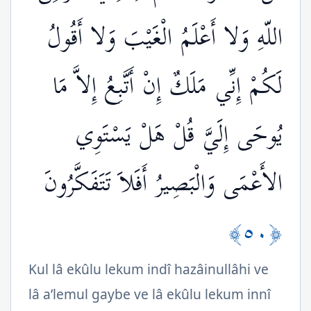
اللّهِ وَلا أَعْلَمُ الْغَيْبَ وَلا أَقُولُ
لَكُمْ إِنِّي مَلَكٌ إِنْ أَتَّبِعُ إِلاَّ مَا
يُوحَى إِلَيَّ قُلْ هَلْ يَسْتَوِي
الأَعْمَى وَالْبَصِيرُ أَفَلاَ تَتَفَكَّرُونَ
﴿٥٠﴾
Kul lâ ekûlu lekum indî hazâinullâhi ve
lâ a’lemul gaybe ve lâ ekûlu lekum innî