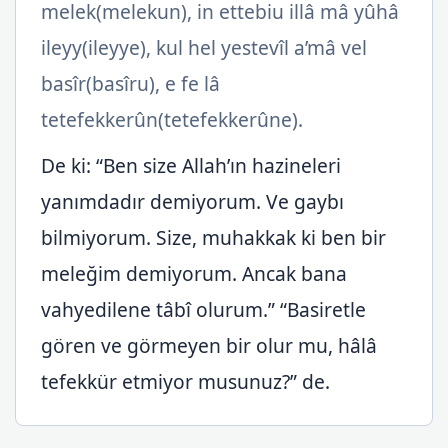
melek(melekun), in ettebiu illâ mâ yûhâ
ileyy(ileyye), kul hel yestevîl a’mâ vel
basîr(basîru), e fe lâ
tetefekkerûn(tetefekkerûne).
De ki: “Ben size Allah’ın hazineleri
yanımdadır demiyorum. Ve gaybı
bilmiyorum. Size, muhakkak ki ben bir
meleğim demiyorum. Ancak bana
vahyedilene tâbî olurum.” “Basiretle
gören ve görmeyen bir olur mu, hâlâ
tefekkür etmiyor musunuz?” de.