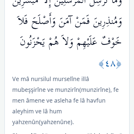
وَمَا نُرْسِلُ الْمُرْسَلِينَ إِلاَّ مُبَشِّرِينَ
وَمُنذِرِينَ فَمَنْ آمَنَ وَأَصْلَحَ فَلاَ
خَوْفٌ عَلَيْهِمْ وَلاَ هُمْ يَحْزَنُونَ
﴿٤٨﴾
Ve mâ nursilul murselîne illâ
mubeşşirîne ve munzirîn(munzirîne), fe
men âmene ve asleha fe lâ havfun
aleyhim ve lâ hum
yahzenûn(yahzenûne).