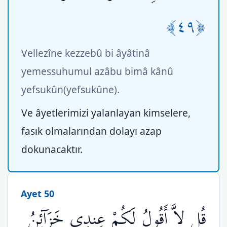
﴿٤٩﴾
Vellezîne kezzebû bi âyâtinâ
yemessuhumul azâbu bimâ kânû
yefsukûn(yefsukûne).
Ve âyetlerimizi yalanlayan kimselere,
fasık olmalarından dolayı azap
dokunacaktır.
Ayet 50
قُل لاَّ أَقُولُ لَكُمْ عِندِي خَزَآئِنُ