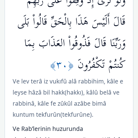
وَلَوْ تَرَى إِذْ وُقِفُواْ عَلَى رَبِّهِمْ
قَالَ أَلَيْسَ هَذَا بِالْحَقِّ قَالُواْ بَلَى
وَرَبِّنَا قَالَ فَذُوقُواْ العَذَابَ بِمَا
﴿٣٠﴾
كُنتُمْ تَكْفُرُونَ
Ve lev terâ iz vukıfû alâ rabbihim, kâle e
leyse hâzâ bil hakk(hakkı), kâlû belâ ve
rabbinâ, kâle fe zûkûl azâbe bimâ
kuntum tekfurûn(tekfurûne).
Ve Rab’lerinin huzurunda