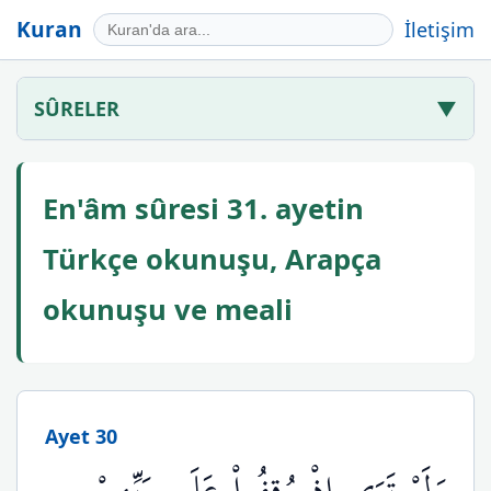
Kuran
İletişim
SÛRELER
▼
En'âm sûresi 31. ayetin
Türkçe okunuşu, Arapça
okunuşu ve meali
Ayet 30