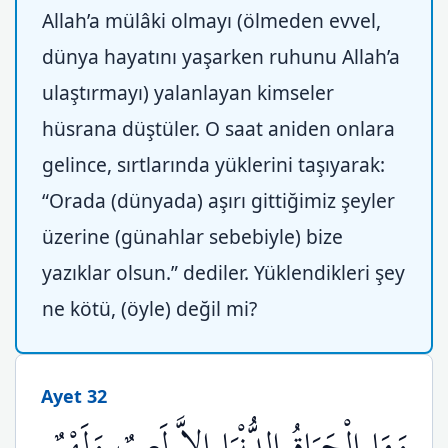
Allah’a mülâki olmayı (ölmeden evvel,
dünya hayatını yaşarken ruhunu Allah’a
ulaştırmayı) yalanlayan kimseler
hüsrana düştüler. O saat aniden onlara
gelince, sırtlarında yüklerini taşıyarak:
“Orada (dünyada) aşırı gittiğimiz şeyler
üzerine (günahlar sebebiyle) bize
yazıklar olsun.” dediler. Yüklendikleri şey
ne kötü, (öyle) değil mi?
Ayet 32
وَمَا الْحَيَاةُ الدُّنْيَا إِلاَّ لَعِبٌ وَلَهْوٌ