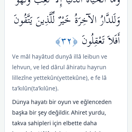
وَلَلدَّارُ الآخِرَةُ خَيْرٌ لِّلَّذِينَ يَتَّقُونَ
﴿٣٢﴾
أَفَلاَ تَعْقِلُونَ
Ve mâl hayâtud dunyâ illâ leibun ve
lehvun, ve led dârul âhiratu hayrun
lillezîne yettekûn(yettekûne), e fe lâ
ta’kılûn(ta’kılûne).
Dünya hayatı bir oyun ve eğlenceden
başka bir şey değildir. Ahiret yurdu,
takva sahipleri için elbette daha