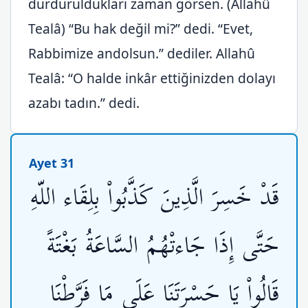
durduruldukları zaman görsen. (Allahû
Tealâ) “Bu hak değil mi?” dedi. “Evet,
Rabbimize andolsun.” dediler. Allahû
Tealâ: “O halde inkâr ettiğinizden dolayı
azabı tadın.” dedi.
Ayet 31
قَدْ خَسِرَ الَّذِينَ كَذَّبُواْ بِلِقَاء اللّهِ
حَتَّى إِذَا جَاءتْهُمُ السَّاعَةُ بَغْتَةً
قَالُواْ يَا حَسْرَتَنَا عَلَى مَا فَرَّطْنَا