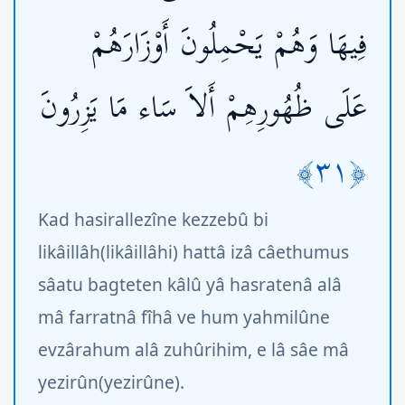
فِيهَا وَهُمْ يَحْمِلُونَ أَوْزَارَهُمْ
عَلَى ظُهُورِهِمْ أَلاَ سَاء مَا يَزِرُونَ
﴿٣١﴾
Kad hasirallezîne kezzebû bi
likâillâh(likâillâhi) hattâ izâ câethumus
sâatu bagteten kâlû yâ hasratenâ alâ
mâ farratnâ fîhâ ve hum yahmilûne
evzârahum alâ zuhûrihim, e lâ sâe mâ
yezirûn(yezirûne).