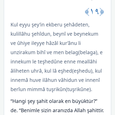
﴿١٩﴾
Kul eyyu şey’in ekberu şehâdeten,
kulillâhu şehîdun, beynî ve beynekum
ve ûhiye ileyye hâzâl kur’ânu li
unzirakum bihî ve men belag(belaga), e
innekum le teşhedûne enne meallâhi
âliheten uhrâ, kul lâ eşhed(eşhedu), kul
innemâ huve ilâhun vâhidun ve innenî
berîun mimmâ tuşrikûn(tuşrikûne).
“Hangi şey şahit olarak en büyüktür?”
de. “Benimle sizin aranızda Allah şahittir.