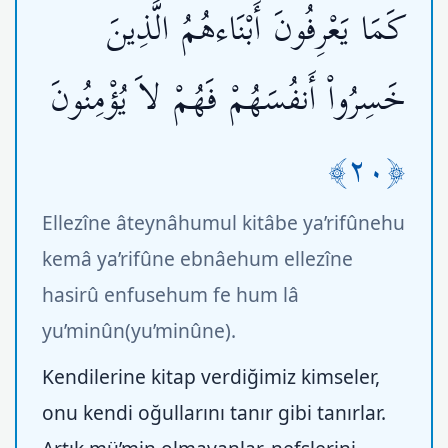
كَمَا يَعْرِفُونَ أَبْنَاءهُمُ الَّذِينَ
خَسِرُواْ أَنفُسَهُمْ فَهُمْ لاَ يُؤْمِنُونَ
﴿٢٠﴾
Ellezîne âteynâhumul kitâbe ya’rifûnehu
kemâ ya’rifûne ebnâehum ellezîne
hasirû enfusehum fe hum lâ
yu’minûn(yu’minûne).
Kendilerine kitap verdiğimiz kimseler,
onu kendi oğullarını tanır gibi tanırlar.