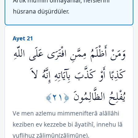
Artık mü’min olmayanlar, nefslerini
hüsrana düşürdüler.
Ayet 21
وَمَنْ أَظْلَمُ مِمَّنِ افْتَرَى عَلَى اللّهِ
كَذِبًا أَوْ كَذَّبَ بِآيَاتِهِ إِنَّهُ لاَ
﴿٢١﴾
يُفْلِحُ الظَّالِمُونَ
Ve men azlemu mimmenifterâ alâllâhi
keziben ev kezzebe bi âyatihî, innehu lâ
yuflihuz zâlimûn(zâlimûne).