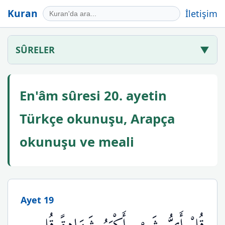
Kuran
İletişim
SÛRELER
▼
En'âm sûresi 20. ayetin
Türkçe okunuşu, Arapça
okunuşu ve meali
Ayet 19