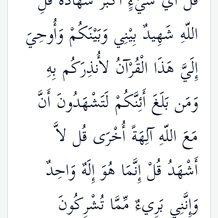
قُلْ أَيُّ شَيْءٍ أَكْبَرُ شَهَادةً قُلِ
اللّهِ شَهِيدٌ بِيْنِي وَبَيْنَكُمْ وَأُوحِيَ
إِلَيَّ هَذَا الْقُرْآنُ لأُنذِرَكُم بِهِ
وَمَن بَلَغَ أَئِنَّكُمْ لَتَشْهَدُونَ أَنَّ
مَعَ اللّهِ آلِهَةً أُخْرَى قُل لاَّ
أَشْهَدُ قُلْ إِنَّمَا هُوَ إِلَهٌ وَاحِدٌ
وَإِنَّنِي بَرِيءٌ مِّمَّا تُشْرِكُونَ