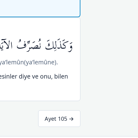
وَكَذَلِكَ نُصَرِّفُ الآيَاتِ و
n ya’lemûn(ya’lemûne).
desinler diye ve onu, bilen
Ayet 105 →