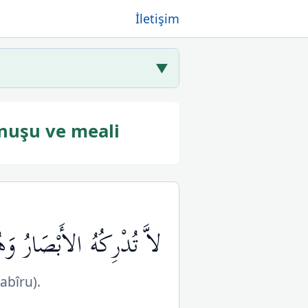
İletişim
▼
nuşu ve meali
لاَّ تُدْرِكُهُ الأَبْصَارُ وَ
abîru).