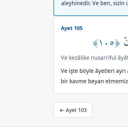
aleyhinedir. Ve ben, sizin
Ayet 105
﴿١٠٥﴾
َ
Ve kezâlike nusarriful âyâ
Ve işte böyle âyetleri ayrı
bir kavme beyan etmemiz 
← Ayet 103