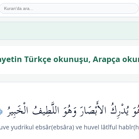
 ayetin Türkçe okunuşu, Arapça oku
١٠٣﴾
هُوَ يُدْرِكُ الأَبْصَارَ وَهُوَ اللَّطِيفُ الْخَبِيرُ
ve yudrikul ebsâr(ebsâra) ve huvel lâtîful habîr(h