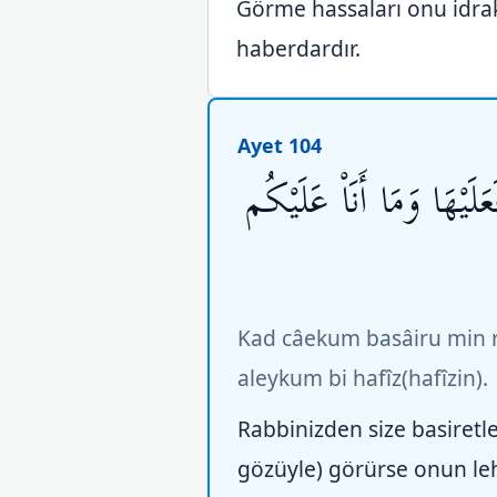
Görme hassaları onu idrak
haberdardır.
Ayet 104
يْهَا وَمَا أَنَاْ عَلَيْكُم
Kad câekum basâiru min r
aleykum bi hafîz(hafîzin).
Rabbinizden size basiretle
gözüyle) görürse onun lehi