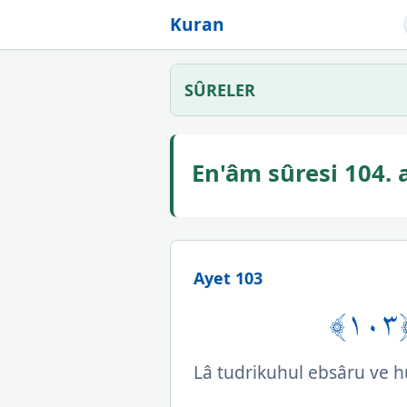
Kuran
SÛRELER
En'âm sûresi 104.
Ayet 103
﴿
Lâ tudrikuhul ebsâru ve hu