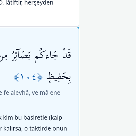
 lâtiftir, herşeyden
قَدْ جَاءكُم بَصَآئِرُ مِن رَّ
﴿١٠٤﴾
بِحَفِيظٍ
e fe aleyhâ, ve mâ ene
k kim bu basiretle (kalp
 kalırsa, o taktirde onun