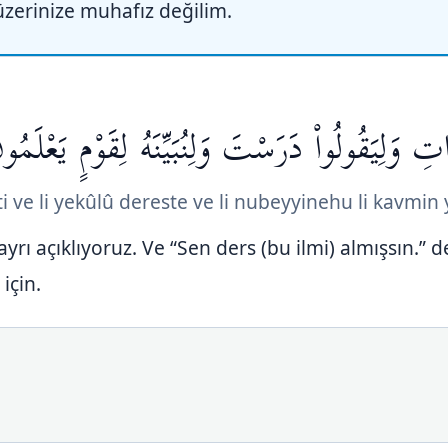
 üzerinize muhafız değilim.
َلِيَقُولُواْ دَرَسْتَ وَلِنُبَيِّنَهُ لِقَوْمٍ يَعْلَمُون
ti ve li yekûlû dereste ve li nubeyyinehu li kavmi
 ayrı açıklıyoruz. Ve “Sen ders (bu ilmi) almışsın.” 
için.